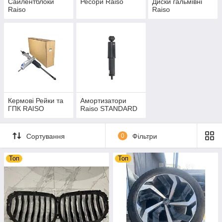
Сайлентблоки
Ресори Raiso
Диски гальмівні
Raiso
Raiso
Кермові Рейки та
Амортизатори
ГПК RAISO
Raiso STANDARD
Сортування
0
Фільтри
Топ
Топ