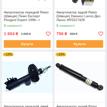
Амортизатор передній Raiso
Амортизатор задній Raiso
(Швеція) Пежо Експерт
(Швеція) Daewoo Lanos Део
Peugeot Expert 1996-->
Ланос #RS317428
#RS310767 UARDMRU4
UARDMRU4
В наявності
В наявності
1 604
756
₴
₴
1 845 ₴
869 ₴
Купити
Купити
–13%
–13%
Амортизатор передній лівий
Амортизатор задній Raiso