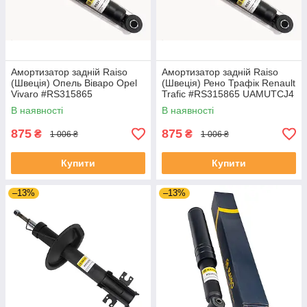
Амортизатор задній Raiso
Амортизатор задній Raiso
(Швеція) Опель Віваро Opel
(Швеція) Рено Трафік Renault
Vivaro #RS315865
Trafic #RS315865 UAMUTCJ4
UASWDMG4
В наявності
В наявності
875
875
₴
₴
1 006 ₴
1 006 ₴
Купити
Купити
–13%
–13%