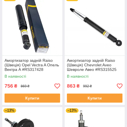
Амортизатор задній Raiso
Амортизатор задній Raiso
(Швеція) Opel Vectra A Опель
(Швеція) Chevrolet Aveo
Вектра А #RS317428
Шевроле Авео #RS315525
UAXYPXB4
UAXWWZE4
В наявності
В наявності
756
863
₴
₴
869 ₴
992 ₴
Купити
Купити
–13%
–13%