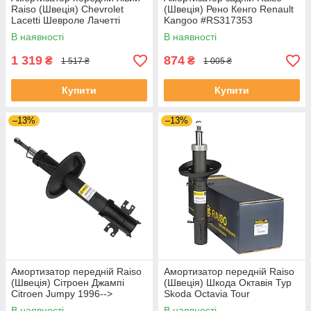
Raiso (Швеція) Chevrolet
(Швеція) Рено Кенго Renault
Lacetti Шевроле Лачетті
Kangoo #RS317353
#RS317151 UAEPBWN4
UARZKPI4
В наявності
В наявності
1 319
874
₴
₴
1 517 ₴
1 005 ₴
Купити
Купити
–13%
–13%
Амортизатор передній Raiso
Амортизатор передній Raiso
(Швеція) Сітроен Джампі
(Швеція) Шкода Октавія Тур
Citroen Jumpy 1996-->
Skoda Octavia Tour
#RS310767 UAPEMNS4
#RS200954 UAVEISR4
В наявності
В наявності