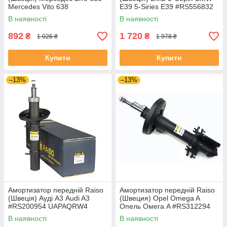
Mercedes Vito 638
E39 5-Siries E39 #RS556832
#RS317342 UAQLXWT4
UARDHFB4
В наявності
В наявності
892
1 720
₴
₴
1 026 ₴
1 978 ₴
Купити
Купити
–13%
–13%
Амортизатор передній Raiso
Амортизатор передній Raiso
(Швеція) Ауді А3 Audi A3
(Швеция) Opel Omega A
#RS200954 UAPAQRW4
Опель Омега A #RS312294
UASBYIU4
В наявності
В наявності