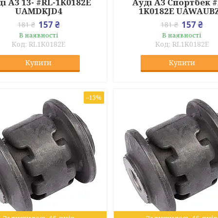
і А3 13- #RL-1K0182E
Ауді А3 Спортбек #
UAMDKJD4
1K0182E UAWAUB
157 ₴
157 ₴
181 ₴
181 ₴
В наявності
В наявності
RL1K0182E
RL1K0182E
Купити
Купити
–13%