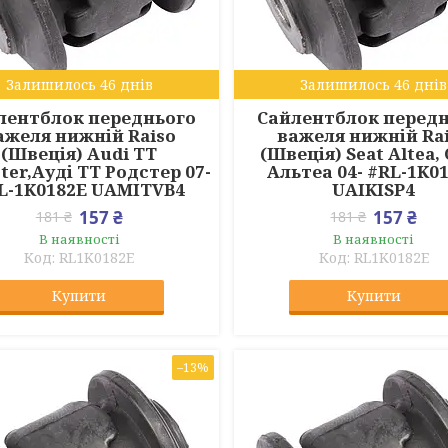
Залишилось 46 днів
Залишилось 46 днів
лентблок переднього
Сайлентблок перед
ажеля нижній Raiso
важеля нижній Ra
(Швеція) Audi TT
(Швеція) Seat Altea,
ter,Ауді ТТ Родстер 07-
Альтеа 04- #RL-1K0
L-1K0182E UAMITVB4
UAIKISP4
157 ₴
157 ₴
181 ₴
181 ₴
В наявності
В наявності
RL1K0182E
RL1K0182E
Купити
Купити
–13%