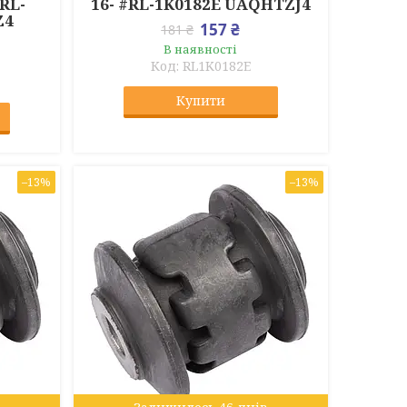
RL-
16- #RL-1K0182E UAQHTZJ4
Z4
157 ₴
181 ₴
В наявності
RL1K0182E
Купити
–13%
–13%