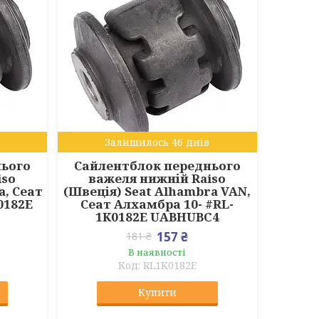
Залишилось 46 днів
нього
Сайлентблок переднього
iso
важеля нижній Raiso
a, Сеат
(Швеція) Seat Alhambra VAN,
0182E
Сеат Алхамбра 10- #RL-
1K0182E UABHUBC4
157 ₴
181 ₴
В наявності
RL1K0182E
Купити