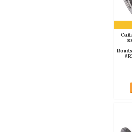
Сай
в
Roads
#R