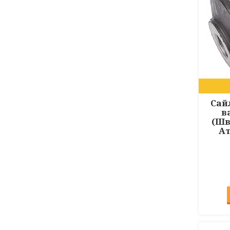
Сай
в
(Шв
Ат