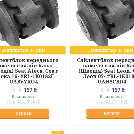
Залишилось 46 днів
Залишилось 46 днів
лентблок переднього
Сайлентблок перед
ажеля нижній Raiso
важеля нижній Ra
еція) Seat Ateca, Сеат
(Швеція) Seat Leon,
ека 16- #RL-1K0182E
Леон 05- #RL-1K01
UABVYRO4
UAHSCBD4
157 ₴
157 ₴
181 ₴
181 ₴
В наявності
В наявності
RL1K0182E
RL1K0182E
Купити
Купити