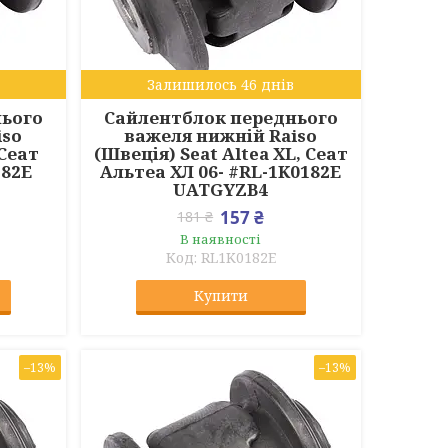
Залишилось 46 днів
нього
Сайлентблок переднього
iso
важеля нижній Raiso
 Сеат
(Швеція) Seat Altea XL, Сеат
182E
Альтеа ХЛ 06- #RL-1K0182E
UATGYZB4
157 ₴
181 ₴
В наявності
RL1K0182E
Купити
–13%
–13%