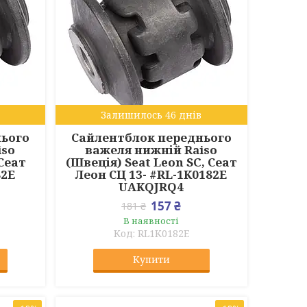
Залишилось 46 днів
нього
Сайлентблок переднього
iso
важеля нижній Raiso
 Сеат
(Швеція) Seat Leon SC, Сеат
82E
Леон СЦ 13- #RL-1K0182E
UAKQJRQ4
157 ₴
181 ₴
В наявності
RL1K0182E
Купити