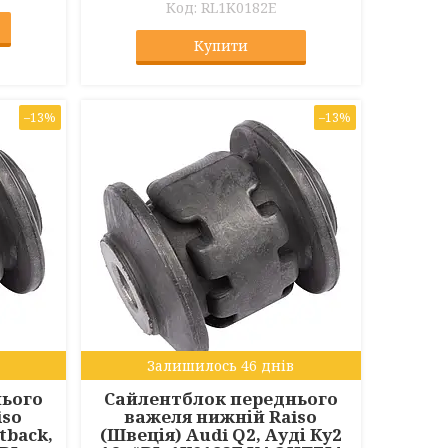
RL1K0182E
Купити
–13%
–13%
Залишилось 46 днів
нього
Сайлентблок переднього
iso
важеля нижній Raiso
tback,
(Швеція) Audi Q2, Ауді Ку2