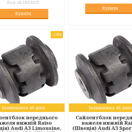
RL1K0182E
Купити
Купити
–13%
Залишилось 46 днів
Залишилось 46 днів
лентблок переднього
Сайлентблок перед
ажеля нижній Raiso
важеля нижній Ra
ія) Audi A3 Limousine,
(Швеція) Audi A3 Spor