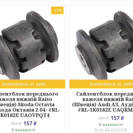
–13%
Залишилось 46 днів
Залишилось 46 днів
лентблок переднього
Сайлентблок перед
ажеля нижній Raiso
важеля нижній Ra
веція) Skoda Octavia
(Швеція) Audi A3, Ауді
кода Октавія 2 04- #RL-
#RL-1K0182E UAQK
1K0182E UAOVPQT4
157 ₴
181 ₴
157 ₴
181 ₴
В наявності
В наявності
RL1K0182E