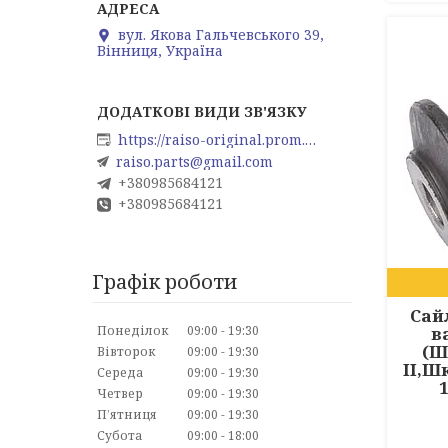
вул. Якова Гальчевського 39,
Вінниця, Україна
https://raiso-original.prom.ua
raiso.parts@gmail.com
+380985684121
+380985684121
Графік роботи
Сай
в
Понеділок
09:00
19:30
(Ш
Вівторок
09:00
19:30
II,Ш
Середа
09:00
19:30
Четвер
09:00
19:30
Пʼятниця
09:00
19:30
Субота
09:00
18:00