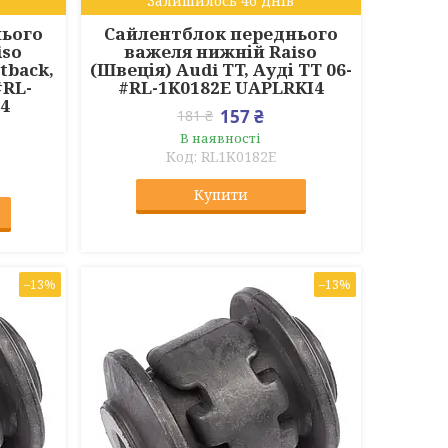
Залишилось 46 днів
нього
Сайлентблок переднього
iso
важеля нижній Raiso
tback,
(Швеція) Audi TT, Ауді ТТ 06-
#RL-
#RL-1K0182E UAPLRKI4
4
157 ₴
181 ₴
В наявності
RL1K0182E
Купити
–13%
–13%