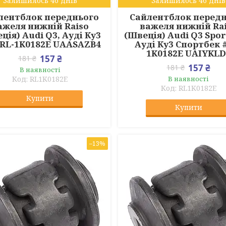
Залишилось 46 днів
Залишилось 46 днів
лентблок переднього
Сайлентблок перед
ажеля нижній Raiso
важеля нижній Ra
ція) Audi Q3, Ауді Ку3
(Швеція) Audi Q3 Spor
#RL-1K0182E UAASAZB4
Ауді Ку3 Спортбек 
1K0182E UAIYKLD
157 ₴
181 ₴
157 ₴
181 ₴
В наявності
RL1K0182E
В наявності
RL1K0182E
Купити
Купити
–13%