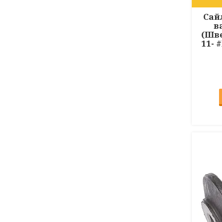
Сай
в
(Шве
11- 