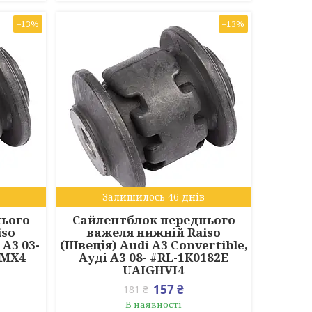
–13%
–13%
Залишилось 46 днів
нього
Сайлентблок переднього
iso
важеля нижній Raiso
 А3 03-
(Швеція) Audi A3 Convertible,
MMX4
Ауді А3 08- #RL-1K0182E
UAIGHVI4
157 ₴
181 ₴
В наявності