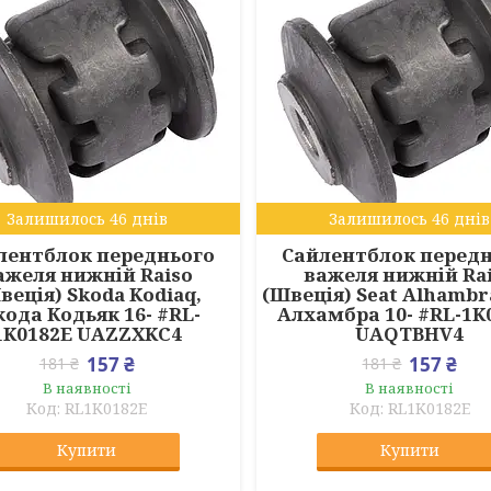
Залишилось 46 днів
Залишилось 46 днів
лентблок переднього
Сайлентблок перед
ажеля нижній Raiso
важеля нижній Ra
веція) Skoda Kodiaq,
(Швеція) Seat Alhambr
ода Кодьяк 16- #RL-
Алхамбра 10- #RL-1K
1K0182E UAZZXKC4
UAQTBHV4
157 ₴
157 ₴
181 ₴
181 ₴
В наявності
В наявності
RL1K0182E
RL1K0182E
Купити
Купити