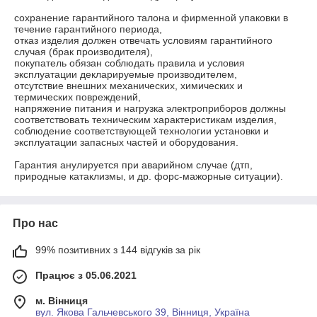
сохранение гарантийного талона и фирменной упаковки в 
течение гарантийного периода,

отказ изделия должен отвечать условиям гарантийного 
случая (брак производителя),

покупатель обязан соблюдать правила и условия 
эксплуатации декларируемые производителем,

отсутствие внешних механических, химических и 
термических повреждений,

напряжение питания и нагрузка электроприборов должны 
соответствовать техническим характеристикам изделия,

соблюдение соответствующей технологии установки и 
эксплуатации запасных частей и оборудования.

Гарантия анулируется при аварийном случае (дтп, 
природные катаклизмы, и др. форс-мажорные ситуации).
Про нас
99% позитивних з 144 відгуків за рік
Працює з 05.06.2021
м. Вінниця
вул. Якова Гальчевського 39, Вінниця, Україна