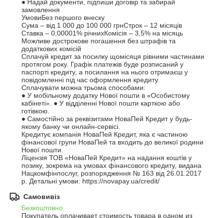
● Надай документи, підпиши договір та забирай 
замовлення

УмовиБез першого внеску

Сума – від 1 000 до 100 000 грнСтрок – 12 місяців

Ставка – 0,00001% річнихКомісія – 3,5% на місяць

Можливе дострокове погашення без штрафів та 
додаткових комісій

Сплачуй кредит за посилку щомісяця рівними частинами 
протягом року. Графік платежів буде розписаний у 
паспорті кредиту, а посилання на нього отримаєш у 
повідомленні під час оформлення кредиту. 

Сплачувати можна трьома способами:

● У мобільному додатку Нової пошти в «Особистому 
кабінеті». ● У відділенні Нової пошти карткою або 
готівкою. 

● Самостійно за реквізитами НоваПей Кредит у будь-
якому банку чи онлайн-сервісі.

Кредитує компанія НоваПей Кредит, яка є частиною 
фінансової групи НоваПей та входить до великої родини 
Нової пошти. 

Ліцензія ТОВ «НоваПей Кредит» на надання коштів у 
позику, зокрема на умовах фінансового кредиту, видана 
Нацкомфінпослуг, розпорядження № 163 від 26.01.2017 
р. Детальні умови: https://novapay.ua/credit/
Самовивіз
Безкоштовно
Покупатель оплачивает стоимость товара в одном из 