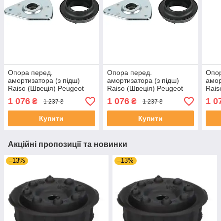
Опора перед.
Опора перед.
Опор
амортизатора (з підш)
амортизатора (з підш)
амор
Raiso (Швеція) Peugeot
Raiso (Швеція) Peugeot
Rais
3008 II, Пежо 3008 2 16 -
308 II, Пежо 308 2 13 -
308 
1 076
1 076
1 0
₴
₴
1 237 ₴
1 237 ₴
#RC01055 UAYLNUO4
#RC01055 UACRBLU4
14-
Купити
Купити
Акційні пропозиції та новинки
–13%
–13%