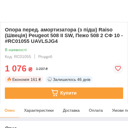
Опора перед. амортизатора (з підш) Raiso
(Швеція) Peugeot 508 II SW, Пежо 508 2 СФ 10 -
#RC01055 UAVLSJG4
В наявності
Код: RC01055
Роздріб
1 076
₴
1 237 ₴
Економія
161 ₴
Залишилось
46 днів
Купити
Опис
Характеристики
Доставка
Оплата
Умови п