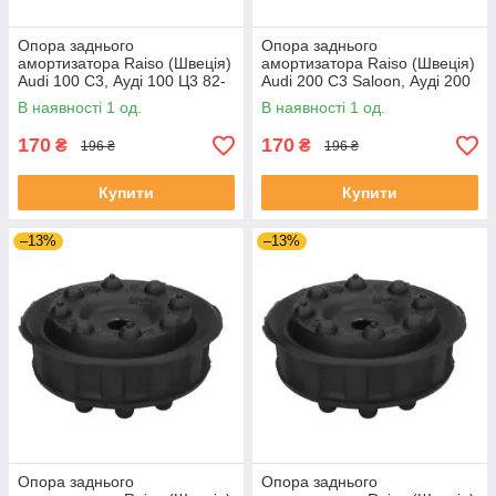
Опора заднього
Опора заднього
амортизатора Raiso (Швеція)
амортизатора Raiso (Швеція)
Audi 100 C3, Ауді 100 Ц3 82-
Audi 200 C3 Saloon, Ауді 200
#RC09701 UAZTKVE4
Ц3 Седан 85- #RC09701
В наявності 1 од.
В наявності 1 од.
UAKVYMZ4
170
170
₴
₴
196 ₴
196 ₴
Купити
Купити
–13%
–13%
Опора заднього
Опора заднього