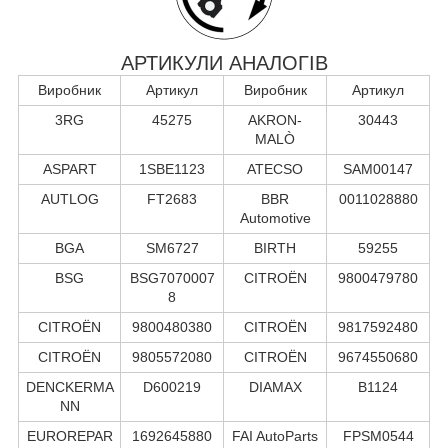
АРТИКУЛИ АНАЛОГІВ
Виробник
Артикул
Виробник
Артикул
3RG
45275
AKRON-
30443
MALÒ
ASPART
1SBE1123
ATECSO
SAM00147
AUTLOG
FT2683
BBR
0011028880
Automotive
BGA
SM6727
BIRTH
59255
BSG
BSG7070007
CITROËN
9800479780
8
CITROËN
9800480380
CITROËN
9817592480
CITROËN
9805572080
CITROËN
9674550680
DENCKERMA
D600219
DIAMAX
B1124
NN
EUROREPAR
1692645880
FAI AutoParts
FPSM0544