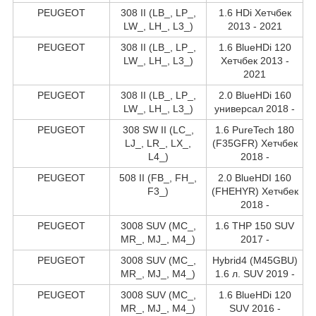
PEUGEOT
308 II (LB_, LP_,
1.6 HDi Хетчбек
LW_, LH_, L3_)
2013 - 2021
PEUGEOT
308 II (LB_, LP_,
1.6 BlueHDi 120
LW_, LH_, L3_)
Хетчбек 2013 -
2021
PEUGEOT
308 II (LB_, LP_,
2.0 BlueHDi 160
LW_, LH_, L3_)
универсал 2018 -
PEUGEOT
308 SW II (LC_,
1.6 PureTech 180
LJ_, LR_, LX_,
(F35GFR) Хетчбек
L4_)
2018 -
PEUGEOT
508 II (FB_, FH_,
2.0 BlueHDI 160
F3_)
(FHEHYR) Хетчбек
2018 -
PEUGEOT
3008 SUV (MC_,
1.6 THP 150 SUV
MR_, MJ_, M4_)
2017 -
PEUGEOT
3008 SUV (MC_,
Hybrid4 (M45GBU)
MR_, MJ_, M4_)
1.6 л. SUV 2019 -
PEUGEOT
3008 SUV (MC_,
1.6 BlueHDi 120
MR_, MJ_, M4_)
SUV 2016 -