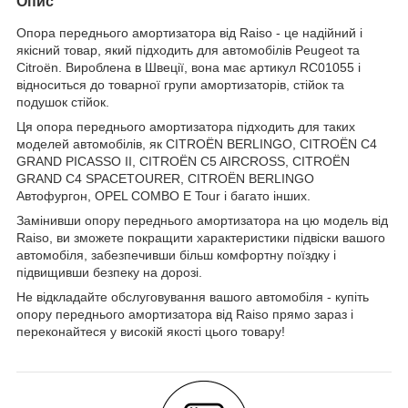
Опис
Опора переднього амортизатора від Raiso - це надійний і
якісний товар, який підходить для автомобілів Peugeot та
Citroën. Вироблена в Швеції, вона має артикул RC01055 і
відноситься до товарної групи амортизаторів, стійок та
подушок стійок.
Ця опора переднього амортизатора підходить для таких
моделей автомобілів, як CITROËN BERLINGO, CITROËN C4
GRAND PICASSO II, CITROËN C5 AIRCROSS, CITROËN
GRAND C4 SPACETOURER, CITROËN BERLINGO
Автофургон, OPEL COMBO E Tour і багато інших.
Замінивши опору переднього амортизатора на цю модель від
Raiso, ви зможете покращити характеристики підвіски вашого
автомобіля, забезпечивши більш комфортну поїздку і
підвищивши безпеку на дорозі.
Не відкладайте обслуговування вашого автомобіля - купіть
опору переднього амортизатора від Raiso прямо зараз і
переконайтеся у високій якості цього товару!