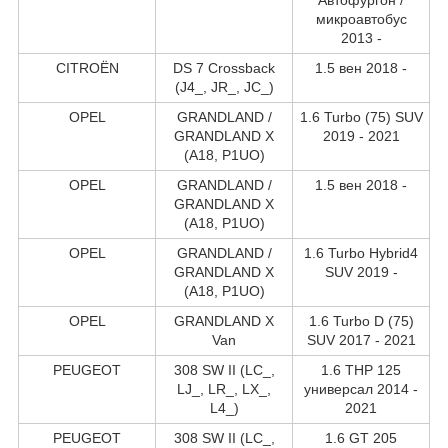
микроавтобус
2013 -
CITROËN
DS 7 Crossback
1.5 вен 2018 -
(J4_, JR_, JC_)
OPEL
GRANDLAND /
1.6 Turbo (75) SUV
GRANDLAND X
2019 - 2021
(A18, P1UO)
OPEL
GRANDLAND /
1.5 вен 2018 -
GRANDLAND X
(A18, P1UO)
OPEL
GRANDLAND /
1.6 Turbo Hybrid4
GRANDLAND X
SUV 2019 -
(A18, P1UO)
OPEL
GRANDLAND X
1.6 Turbo D (75)
Van
SUV 2017 - 2021
PEUGEOT
308 SW II (LC_,
1.6 THP 125
LJ_, LR_, LX_,
универсал 2014 -
L4_)
2021
PEUGEOT
308 SW II (LC_,
1.6 GT 205