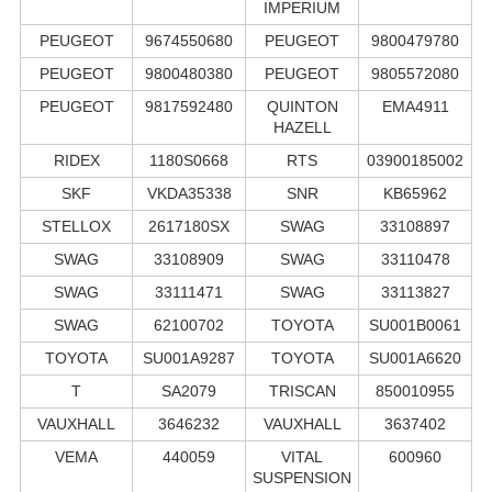
IMPERIUM
PEUGEOT
9674550680
PEUGEOT
9800479780
PEUGEOT
9800480380
PEUGEOT
9805572080
PEUGEOT
9817592480
QUINTON
EMA4911
HAZELL
RIDEX
1180S0668
RTS
03900185002
SKF
VKDA35338
SNR
KB65962
STELLOX
2617180SX
SWAG
33108897
SWAG
33108909
SWAG
33110478
SWAG
33111471
SWAG
33113827
SWAG
62100702
TOYOTA
SU001B0061
TOYOTA
SU001A9287
TOYOTA
SU001A6620
T
SA2079
TRISCAN
850010955
VAUXHALL
3646232
VAUXHALL
3637402
VEMA
440059
VITAL
600960
SUSPENSION