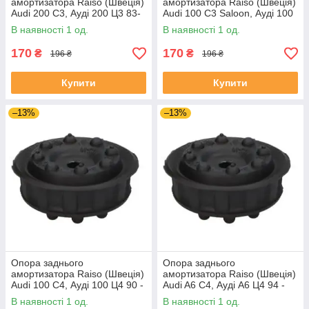
амортизатора Raiso (Швеція)
амортизатора Raiso (Швеція)
Audi 200 C3, Ауді 200 Ц3 83-
Audi 100 C3 Saloon, Ауді 100
#RC09701 UAOATEO4
Ц3 Седан 82 - #RC09701
В наявності 1 од.
В наявності 1 од.
UAKWSGG4
170
170
₴
₴
196 ₴
196 ₴
Купити
Купити
–13%
–13%
Опора заднього
Опора заднього
амортизатора Raiso (Швеція)
амортизатора Raiso (Швеція)
Audi 100 C4, Ауді 100 Ц4 90 -
Audi A6 C4, Ауді А6 Ц4 94 -
#RC09701 UAYZUMT4
#RC09701 UANOYVJ4
В наявності 1 од.
В наявності 1 од.