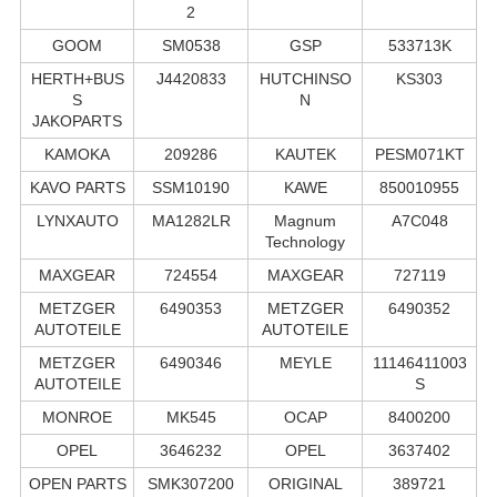
2
GOOM
SM0538
GSP
533713K
HERTH+BUS
J4420833
HUTCHINSO
KS303
S
N
JAKOPARTS
KAMOKA
209286
KAUTEK
PESM071KT
KAVO PARTS
SSM10190
KAWE
850010955
LYNXAUTO
MA1282LR
Magnum
A7C048
Technology
MAXGEAR
724554
MAXGEAR
727119
METZGER
6490353
METZGER
6490352
AUTOTEILE
AUTOTEILE
METZGER
6490346
MEYLE
11146411003
AUTOTEILE
S
MONROE
MK545
OCAP
8400200
OPEL
3646232
OPEL
3637402
OPEN PARTS
SMK307200
ORIGINAL
389721