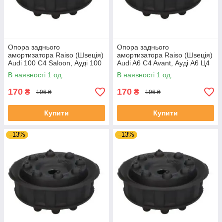
Опора заднього
Опора заднього
амортизатора Raiso (Швеція)
амортизатора Raiso (Швеція)
Audi 100 C4 Saloon, Ауді 100
Audi A6 C4 Avant, Ауді А6 Ц4
Ц4 Седан 90 - #RC09701
94 - #RC09701 UAYJKDW4
В наявності 1 од.
В наявності 1 од.
UASACIO4
170
170
₴
₴
196 ₴
196 ₴
Купити
Купити
–13%
–13%