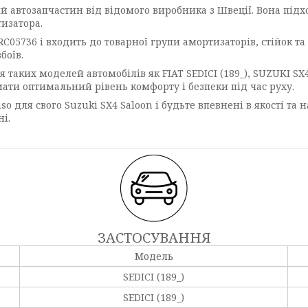
й автозапчастин від відомого виробника з Швеції. Вона підхо
изатора.
05736 і входить до товарної групи амортизаторів, стійок та
боїв.
аких моделей автомобілів як FIAT SEDICI (189_), SUZUKI SX4 
ати оптимальний рівень комфорту і безпеки під час руху.
o для свого Suzuki SX4 Saloon і будьте впевнені в якості та
і.
ЗАСТОСУВАННЯ
Модель
SEDICI (189_)
SEDICI (189_)