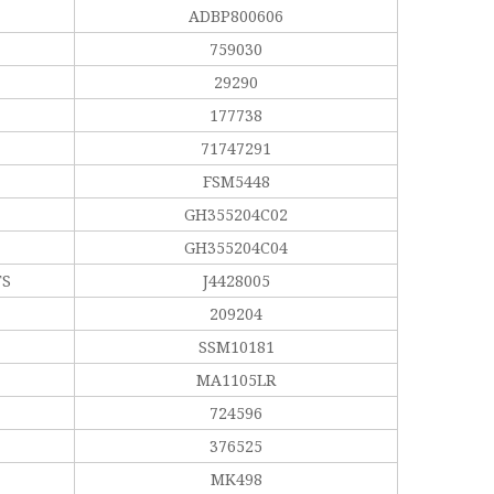
ADBP800606
759030
29290
177738
71747291
FSM5448
GH355204C02
GH355204C04
TS
J4428005
209204
SSM10181
MA1105LR
724596
376525
MK498