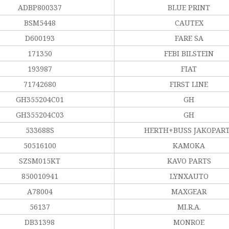
ADBP800337
BLUE PRINT
BSM5448
CAUTEX
D600193
FARE SA
171350
FEBI BILSTEIN
193987
FIAT
71742680
FIRST LINE
GH355204C01
GH
GH355204C03
GH
533688S
HERTH+BUSS JAKOPAR
50516100
KAMOKA
SZSM015KT
KAVO PARTS
850010941
LYNXAUTO
A78004
MAXGEAR
56137
MI.R.A.
DB31398
MONROE