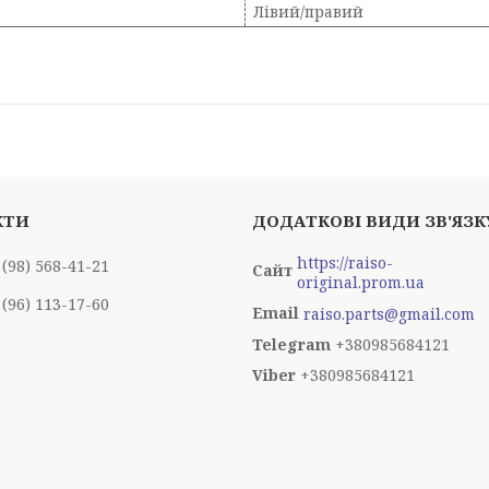
Лівий/правий
https://raiso-
 (98) 568-41-21
original.prom.ua
 (96) 113-17-60
raiso.parts@gmail.com
+380985684121
+380985684121