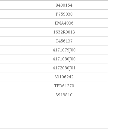
8400154
P759030
EMA4936
1632R0013
T456137
4171079J00
4171080J00
4172080J01
33106242
TED61270
391981C