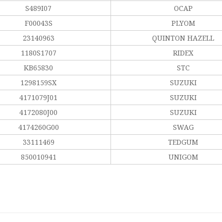
S489I07
OCAP
F00043S
PLYOM
23140963
QUINTON HAZELL
1180S1707
RIDEX
KB65830
STC
1298159SX
SUZUKI
4171079J01
SUZUKI
4172080J00
SUZUKI
4174260G00
SWAG
33111469
TEDGUM
850010941
UNIGOM