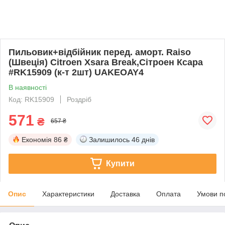
Пильовик+відбійник перед. аморт. Raiso
(Швеція) Citroen Xsara Break,Сітроен Ксара
#RK15909 (к-т 2шт) UAKEOAY4
В наявності
Код: RK15909
Роздріб
571
₴
657 ₴
Економія
86 ₴
Залишилось
46 днів
Купити
Опис
Характеристики
Доставка
Оплата
Умови п