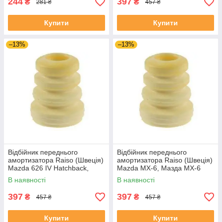
244
397
₴
₴
281 ₴
457 ₴
Купити
Купити
–13%
–13%
Відбійник переднього
Відбійник переднього
амортизатора Raiso (Швеція)
амортизатора Raiso (Швеція)
Mazda 626 IV Hatchback,
Mazda MX-6, Мазда МХ-6
Мазда 626 4 18 - #RK48380
#RK48380 UAKCJTA4
В наявності
В наявності
UACEYRF4
397
397
₴
₴
457 ₴
457 ₴
Купити
Купити