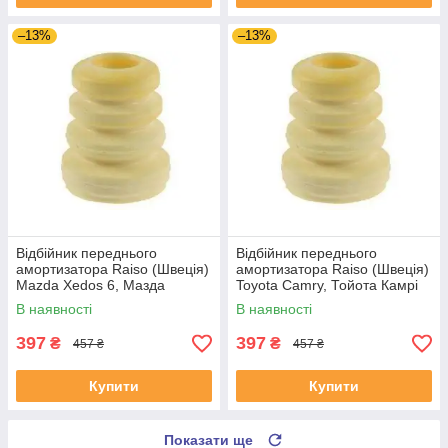
–13%
–13%
Відбійник переднього
Відбійник переднього
амортизатора Raiso (Швеція)
амортизатора Raiso (Швеція)
Mazda Xedos 6, Мазда
Toyota Camry, Тойота Камрі
Кседос 6 #RK48380
#RK48380 UAIUIOU4
В наявності
В наявності
UANCTNT4
397
397
₴
₴
457 ₴
457 ₴
Купити
Купити
Показати ще