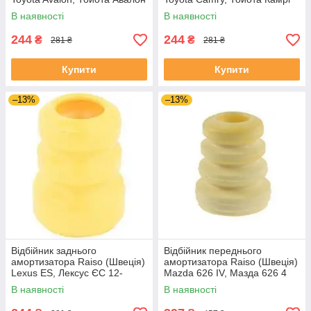
12 - #RK48341 UAMXWIV4
11 - #RK48341 UAWKAYT4
В наявності
В наявності
244
244
₴
₴
281 ₴
281 ₴
Купити
Купити
–13%
–13%
Відбійник заднього
Відбійник переднього
амортизатора Raiso (Швеція)
амортизатора Raiso (Швеція)
Lexus ES, Лексус ЄС 12-
Mazda 626 IV, Мазда 626 4
#RK48341 UAFEZFB4
18 - #RK48380 UAZMGKJ4
В наявності
В наявності