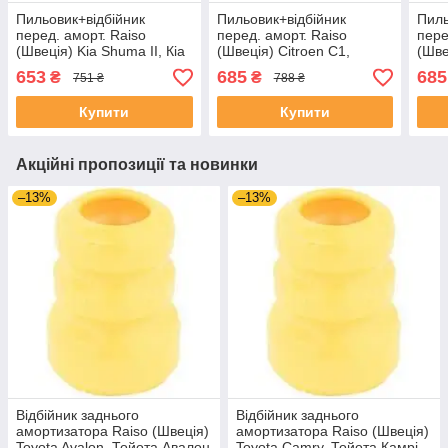
Пильовик+відбійник
Пильовик+відбійник
Пиль
перед. аморт. Raiso
перед. аморт. Raiso
пере
(Швеція) Kia Shuma II, Кіа
(Швеція) Citroen C1,
(Шве
Шума 2 02- #RK10075 к-т
Сітроен Ц1 #RK10123 (к-т
Сітр
653
685
685
₴
₴
751 ₴
788 ₴
2шт UACVQEG4
2шт) UADPGCW4
т 2
Купити
Купити
Акційні пропозиції та новинки
–13%
–13%
Відбійник заднього
Відбійник заднього
амортизатора Raiso (Швеція)
амортизатора Raiso (Швеція)
Toyota Avalon, Тойота Авалон
Toyota Camry, Тойота Камрі