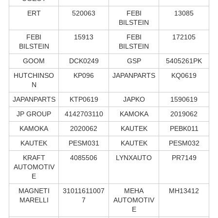
ERT
520063
FEBI
13085
BILSTEIN
FEBI
15913
FEBI
172105
BILSTEIN
BILSTEIN
GOOM
DCK0249
GSP
5405261PK
HUTCHINSO
KP096
JAPANPARTS
KQ0619
N
JAPANPARTS
KTP0619
JAPKO
1590619
JP GROUP
4142703110
KAMOKA
2019062
KAMOKA
2020062
KAUTEK
PEBK011
KAUTEK
PESM031
KAUTEK
PESM032
KRAFT
4085506
LYNXAUTO
PR7149
AUTOMOTIV
E
MAGNETI
31011611007
MEHA
MH13412
MARELLI
7
AUTOMOTIV
E