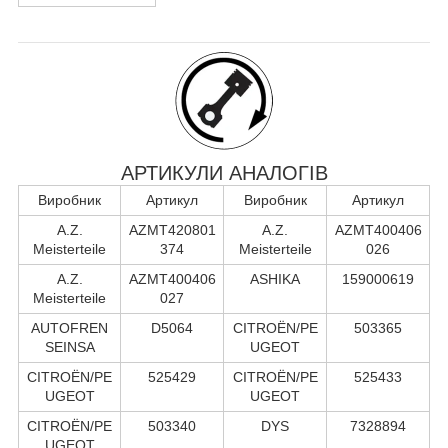
АРТИКУЛИ АНАЛОГІВ
Виробник
Артикул
Виробник
Артикул
A.Z.
AZMT420801
A.Z.
AZMT400406
Meisterteile
374
Meisterteile
026
A.Z.
AZMT400406
ASHIKA
159000619
Meisterteile
027
AUTOFREN
D5064
CITROËN/PE
503365
SEINSA
UGEOT
CITROËN/PE
525429
CITROËN/PE
525433
UGEOT
UGEOT
CITROËN/PE
503340
DYS
7328894
UGEOT