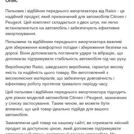
Опис
Пильовик і відбійник переднього амортизатора від Raiso - це
надійний продукт, який призначений для автомобілів Citroen і
Peugeot. Цей комплект складається з двох штук, які легко
встановлюються на автомобіль і забезпечують ефективне
амортизування.
Пильовики та відбійники переднього амортизатора важливі
для збереження комфортної поїздки і збереження безпеки на
дорозі. Вони допомагають поглинати удари та вібрацію, що
допомагає підтримувати стабільність автомобіля під час руху.
Виробництво Raiso, шведського виробника, гарантує високу
якість та надійність цього товару. Він виготовлений з
високоякісних матеріалів, що забезпечує довговічність і
ефективну роботу протягом тривалого періоду часу.
Цей пильовик і відбійник переднього амортизатора підходить
для різних моделей автомобілів Citroen і Peugeot, зазначених
у списку застосування. Таким чином, ви можете бути
впевнені, що цей товар ідеально підійде для вашого
автомобіля.
Замовляючи цей товар на нашому сайті, ви отримаєте якісний
продукт за доступною ціною, який допоможе підтримувати
оптимальний рівень амортизації вашого автомобіля. Не