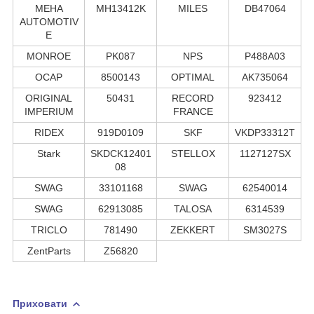
MEHA
MH13412K
MILES
DB47064
AUTOMOTIV
E
MONROE
PK087
NPS
P488A03
OCAP
8500143
OPTIMAL
AK735064
ORIGINAL
50431
RECORD
923412
IMPERIUM
FRANCE
RIDEX
919D0109
SKF
VKDP33312T
Stark
SKDCK12401
STELLOX
1127127SX
08
SWAG
33101168
SWAG
62540014
SWAG
62913085
TALOSA
6314539
TRICLO
781490
ZEKKERT
SM3027S
ZentParts
Z56820
Приховати