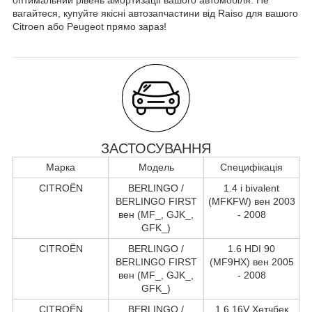
вагайтеся, купуйте якісні автозапчастини від Raiso для вашого
Citroen або Peugeot прямо зараз!
ЗАСТОСУВАННЯ
Марка
Модель
Специфікація
CITROËN
BERLINGO /
1.4 i bivalent
BERLINGO FIRST
(MFKFW) вен 2003
вен (MF_, GJK_,
- 2008
GFK_)
CITROËN
BERLINGO /
1.6 HDI 90
BERLINGO FIRST
(MF9HX) вен 2005
вен (MF_, GJK_,
- 2008
GFK_)
CITROËN
BERLINGO /
1.6 16V Хетчбек