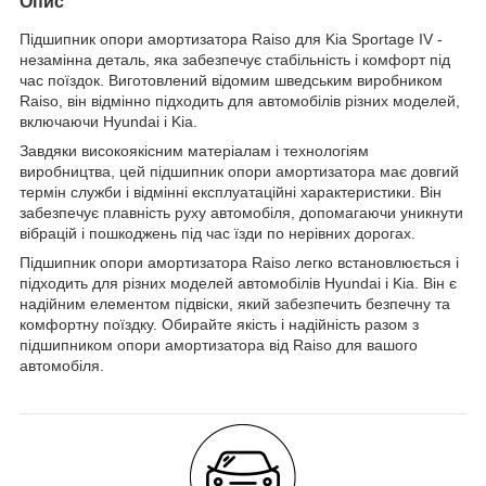
Опис
Підшипник опори амортизатора Raiso для Kia Sportage IV -
незамінна деталь, яка забезпечує стабільність і комфорт під
час поїздок. Виготовлений відомим шведським виробником
Raiso, він відмінно підходить для автомобілів різних моделей,
включаючи Hyundai і Kia.
Завдяки високоякісним матеріалам і технологіям
виробництва, цей підшипник опори амортизатора має довгий
термін служби і відмінні експлуатаційні характеристики. Він
забезпечує плавність руху автомобіля, допомагаючи уникнути
вібрацій і пошкоджень під час їзди по нерівних дорогах.
Підшипник опори амортизатора Raiso легко встановлюється і
підходить для різних моделей автомобілів Hyundai і Kia. Він є
надійним елементом підвіски, який забезпечить безпечну та
комфортну поїздку. Обирайте якість і надійність разом з
підшипником опори амортизатора від Raiso для вашого
автомобіля.