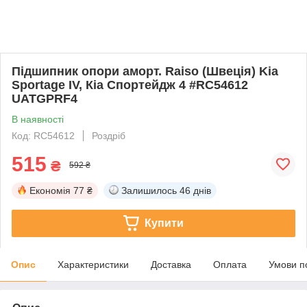
Підшипник опори аморт. Raiso (Швеція) Kia
Sportage IV, Кіа Спортейдж 4 #RC54612
UATGPRF4
В наявності
Код: RC54612
Роздріб
515
₴
592 ₴
Економія
77 ₴
Залишилось
46 днів
Купити
Опис
Характеристики
Доставка
Оплата
Умови п