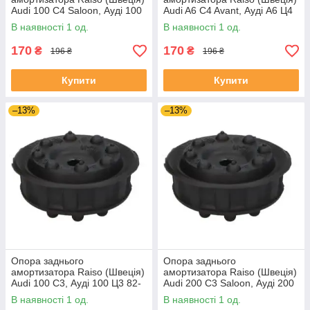
Audi 100 C4 Saloon, Ауді 100
Audi A6 C4 Avant, Ауді А6 Ц4
Ц4 Седан 90 - #RC09701
94 - #RC09701 UAYJKDW4
В наявності 1 од.
В наявності 1 од.
UASACIO4
170
170
₴
₴
196 ₴
196 ₴
Купити
Купити
–13%
–13%
Опора заднього
Опора заднього
амортизатора Raiso (Швеція)
амортизатора Raiso (Швеція)
Audi 100 C3, Ауді 100 Ц3 82-
Audi 200 C3 Saloon, Ауді 200
#RC09701 UAZTKVE4
Ц3 Седан 85- #RC09701
В наявності 1 од.
В наявності 1 од.
UAKVYMZ4