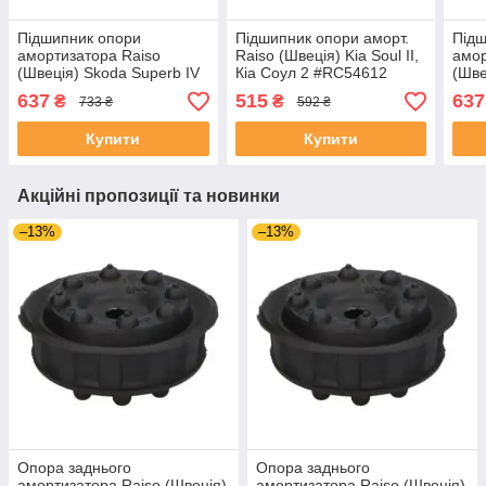
Підшипник опори
Підшипник опори аморт.
Підш
амортизатора Raiso
Raiso (Швеція) Kia Soul II,
амор
(Швеція) Skoda Superb IV
Кіа Соул 2 #RC54612
(Шве
Estate, Шкода СуперБ 4
UAIBRFM4
Шкод
637
515
637
₴
₴
733 ₴
592 ₴
23- #RC01051 UAAEEZW4
#RC
Купити
Купити
Акційні пропозиції та новинки
–13%
–13%
Опора заднього
Опора заднього
амортизатора Raiso (Швеція)
амортизатора Raiso (Швеція)