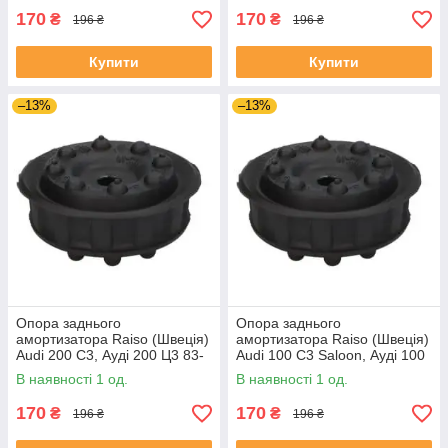
170
170
₴
₴
196 ₴
196 ₴
Купити
Купити
–13%
–13%
Опора заднього
Опора заднього
амортизатора Raiso (Швеція)
амортизатора Raiso (Швеція)
Audi 200 C3, Ауді 200 Ц3 83-
Audi 100 C3 Saloon, Ауді 100
#RC09701 UAOATEO4
Ц3 Седан 82 - #RC09701
В наявності 1 од.
В наявності 1 од.
UAKWSGG4
170
170
₴
₴
196 ₴
196 ₴