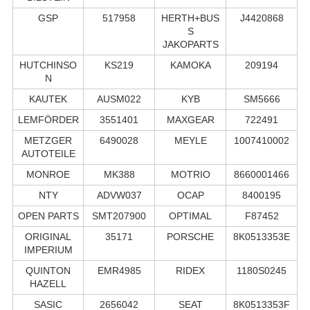
GSP
517958
HERTH+BUS
J4420868
S
JAKOPARTS
HUTCHINSO
KS219
KAMOKA
209194
N
KAUTEK
AUSM022
KYB
SM5666
LEMFÖRDER
3551401
MAXGEAR
722491
METZGER
6490028
MEYLE
1007410002
AUTOTEILE
MONROE
MK388
MOTRIO
8660001466
NTY
ADVW037
OCAP
8400195
OPEN PARTS
SMT207900
OPTIMAL
F87452
ORIGINAL
35171
PORSCHE
8K0513353E
IMPERIUM
QUINTON
EMR4985
RIDEX
1180S0245
HAZELL
SASIC
2656042
SEAT
8K0513353F