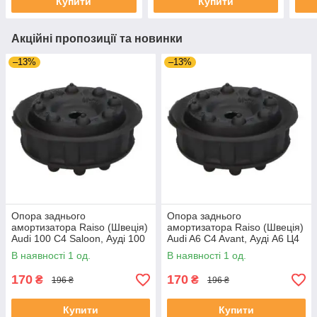
Купити
Купити
Акційні пропозиції та новинки
–13%
–13%
Опора заднього
Опора заднього
амортизатора Raiso (Швеція)
амортизатора Raiso (Швеція)
Audi 100 C4 Saloon, Ауді 100
Audi A6 C4 Avant, Ауді А6 Ц4
Ц4 Седан 90 - #RC09701
94 - #RC09701 UAYJKDW4
В наявності 1 од.
В наявності 1 од.
UASACIO4
170
170
₴
₴
196 ₴
196 ₴
Купити
Купити