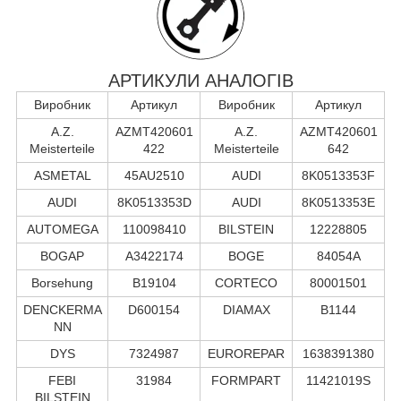
АРТИКУЛИ АНАЛОГІВ
Виробник
Артикул
Виробник
Артикул
A.Z.
AZMT420601
A.Z.
AZMT420601
Meisterteile
422
Meisterteile
642
ASMETAL
45AU2510
AUDI
8K0513353F
AUDI
8K0513353D
AUDI
8K0513353E
AUTOMEGA
110098410
BILSTEIN
12228805
BOGAP
A3422174
BOGE
84054A
Borsehung
B19104
CORTECO
80001501
DENCKERMA
D600154
DIAMAX
B1144
NN
DYS
7324987
EUROREPAR
1638391380
FEBI
31984
FORMPART
11421019S
BILSTEIN