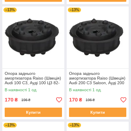
–13%
–13%
Опора заднього
Опора заднього
амортизатора Raiso (Швеція)
амортизатора Raiso (Швеція)
Audi 100 C3, Ауді 100 Ц3 82-
Audi 200 C3 Saloon, Ауді 200
#RC09701 UAZTKVE4
Ц3 Седан 85- #RC09701
В наявності 1 од.
В наявності 1 од.
UAKVYMZ4
170
170
₴
₴
196 ₴
196 ₴
Купити
Купити
–13%
–13%