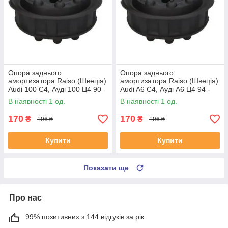
Опора заднього
Опора заднього
амортизатора Raiso (Швеція)
амортизатора Raiso (Швеція)
Audi 100 C4, Ауді 100 Ц4 90 -
Audi A6 C4, Ауді А6 Ц4 94 -
#RC09701 UAYZUMT4
#RC09701 UANOYVJ4
В наявності 1 од.
В наявності 1 од.
170
170
₴
₴
196 ₴
196 ₴
Купити
Купити
Показати ще
Про нас
99% позитивних з 144 відгуків за рік