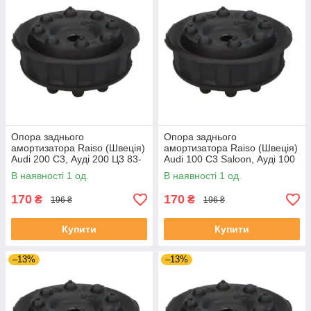
Опора заднього
Опора заднього
амортизатора Raiso (Швеція)
амортизатора Raiso (Швеція)
Audi 200 C3, Ауді 200 Ц3 83-
Audi 100 C3 Saloon, Ауді 100
#RC09701 UAOATEO4
Ц3 Седан 82 - #RC09701
В наявності 1 од.
В наявності 1 од.
UAKWSGG4
170
170
₴
₴
196 ₴
196 ₴
Купити
Купити
–13%
–13%