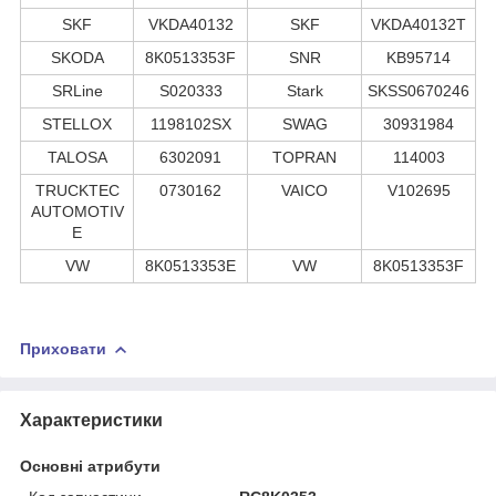
SKF
VKDA40132
SKF
VKDA40132T
SKODA
8K0513353F
SNR
KB95714
SRLine
S020333
Stark
SKSS0670246
STELLOX
1198102SX
SWAG
30931984
TALOSA
6302091
TOPRAN
114003
TRUCKTEC
0730162
VAICO
V102695
AUTOMOTIV
E
VW
8K0513353E
VW
8K0513353F
Приховати
Характеристики
Основні атрибути