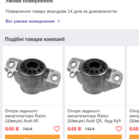
Умови повернення
Повернення товару впродовж 14 днів за домовленістю
Всі умови повернення
Подібні товари компанії
Опора заднього
Опора заднього
Опор
амортизатора Raiso
амортизатора Raiso
амор
(Швеція) Audi A5
(Швеція) Audi Q5, Ауді Ку5
(Шве
Sportback, Ауді А5
07 - #RC8K0353
А4 Б
646
646
646
₴
₴
743 ₴
743 ₴
Спортбек 09 - #RC8K0353
UAMYYQM4
UAA
UARSZAY4