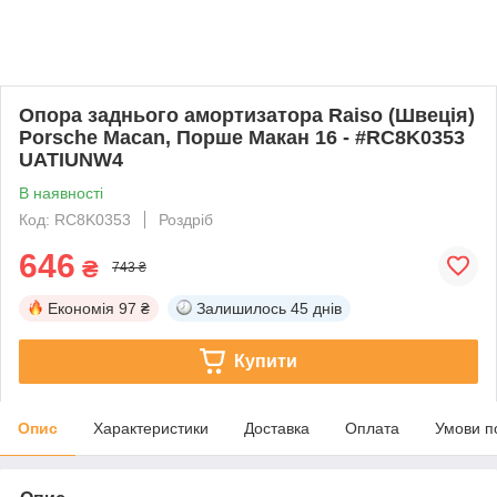
Опора заднього амортизатора Raiso (Швеція)
Porsche Macan, Порше Макан 16 - #RC8K0353
UATIUNW4
В наявності
Код: RC8K0353
Роздріб
646
₴
743 ₴
Економія
97 ₴
Залишилось
45 днів
Купити
Опис
Характеристики
Доставка
Оплата
Умови п