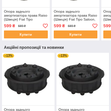
Опора заднього
Опора заднього
Опор
амортизатора права Raiso
амортизатора права Raiso
амор
(Швеція) Fiat Tipo
(Швеція) Fiat Tipo Saloon,
(Шве
Hatchback, Фіат Типо 16 -
Фіат Типо 16 - #RC02452
Типо
599
599
599
₴
₴
689 ₴
689 ₴
#RC02452 UALCWZD4
UALCWZD4
UAX
Купити
Купити
Акційні пропозиції та новинки
–13%
–13%
Опора заднього
Опора заднього