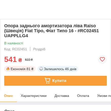
Опора заднього амортизатора ліва Raiso
(Швеція) Fiat Tipo, Фіат Типо 16 - #RC02451
UAPPLLG4
В наявності
Код: RC02451
Роздріб
541
₴
622 ₴
Економія
81 ₴
Залишилось
46 днів
Купити
Опис
Характеристики
Доставка
Оплата
Умови п