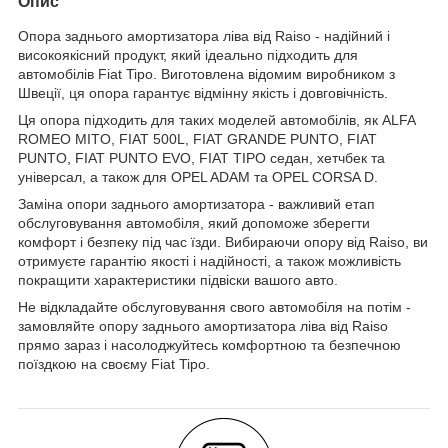
Опис
Опора заднього амортизатора ліва від Raiso - надійний і
високоякісний продукт, який ідеально підходить для
автомобілів Fiat Tipo. Виготовлена відомим виробником з
Швеції, ця опора гарантує відмінну якість і довговічність.
Ця опора підходить для таких моделей автомобілів, як ALFA
ROMEO MITO, FIAT 500L, FIAT GRANDE PUNTO, FIAT
PUNTO, FIAT PUNTO EVO, FIAT TIPO седан, хетчбек та
універсал, а також для OPEL ADAM та OPEL CORSA D.
Заміна опори заднього амортизатора - важливий етап
обслуговування автомобіля, який допоможе зберегти
комфорт і безпеку під час їзди. Вибираючи опору від Raiso, ви
отримуєте гарантію якості і надійності, а також можливість
покращити характеристики підвіски вашого авто.
Не відкладайте обслуговування свого автомобіля на потім -
замовляйте опору заднього амортизатора ліва від Raiso
прямо зараз і насолоджуйтесь комфортною та безпечною
поїздкою на своєму Fiat Tipo.