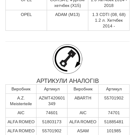
хетчбек (X15)
2018
OPEL
ADAM (M13)
1.3 CDTI (08, 68)
1.2 л. Хетчбек
2014 -
АРТИКУЛИ АНАЛОГІВ
Виробник
Артикул
Виробник
Артикул
A.Z.
AZMT420601
ABARTH
55701902
Meisterteile
349
AIC
74601
AIC
74701
ALFA ROMEO
51803173
ALFA ROMEO
51885481
ALFA ROMEO
55701902
ASAM
101985