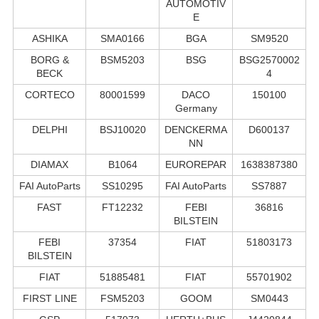
AUTOMOTIV
E
ASHIKA
SMA0166
BGA
SM9520
BORG &
BSM5203
BSG
BSG2570002
BECK
4
CORTECO
80001599
DACO
150100
Germany
DELPHI
BSJ10020
DENCKERMA
D600137
NN
DIAMAX
B1064
EUROREPAR
1638387380
FAI AutoParts
SS10295
FAI AutoParts
SS7887
FAST
FT12232
FEBI
36816
BILSTEIN
FEBI
37354
FIAT
51803173
BILSTEIN
FIAT
51885481
FIAT
55701902
FIRST LINE
FSM5203
GOOM
SM0443