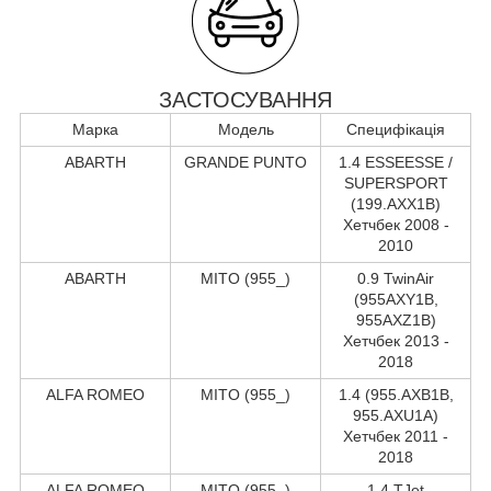
ЗАСТОСУВАННЯ
Марка
Модель
Специфікація
ABARTH
GRANDE PUNTO
1.4 ESSEESSE /
SUPERSPORT
(199.AXX1B)
Хетчбек 2008 -
2010
ABARTH
MITO (955_)
0.9 TwinAir
(955AXY1B,
955AXZ1B)
Хетчбек 2013 -
2018
ALFA ROMEO
MITO (955_)
1.4 (955.AXB1B,
955.AXU1A)
Хетчбек 2011 -
2018
ALFA ROMEO
MITO (955_)
1.4 TJet