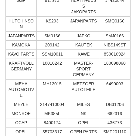
GSP
517973
HERTH+BUS
J4420844
S
JAKOPARTS
HUTCHINSO
KS293
JAPANPARTS
SMQ0166
N
JAPANPARTS
SM0166
JAPKO
SMJ0166
KAMOKA
209142
KAUTEK
NIBS149ST
KAVO PARTS
SSM10011
KAWE
850010924
KRAFTVOLL
10010242
MASTER-
180098060
GERMANY
SPORT
GERMANY
MEHA
MH12015
METZGER
6490003
AUTOMOTIV
AUTOTEILE
E
MEYLE
2147410004
MILES
DB31206
MONROE
MK385L
NK
682316
OCAP
8400174
OPEL
436773
OPEL
55703317
OPEN PARTS
SMT201110