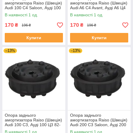
амортизатора Raiso (Швеція)
амортизатора Raiso (Швеція)
Audi 100 C4 Saloon, Ауді 100
Audi A6 C4 Avant, Ауді А6 Ц4
Ц4 Седан 90 - #RC09701
94 - #RC09701 UAYJKDW4
В наявності 1 од.
В наявності 1 од.
UASACIO4
170
170
₴
₴
196 ₴
196 ₴
Купити
Купити
–13%
–13%
Опора заднього
Опора заднього
амортизатора Raiso (Швеція)
амортизатора Raiso (Швеція)
Audi 100 C3, Ауді 100 Ц3 82-
Audi 200 C3 Saloon, Ауді 200
#RC09701 UAZTKVE4
Ц3 Седан 85- #RC09701
В наявності 1 од.
В наявності 1 од.