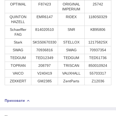
OPTIMAL
F87423
ORIGINAL
25742
IMPERIUM
QUINTON
EMR6147
RIDEX
1180S0329
HAZELL
Schaeffler
814020510
SNR
KB95806
FAG
Stark
SKSS0670330
STELLOX
1217582SX
SWAG
70936816
SWAG
70937354
TEDGUM
TED12349
TEDGUM
TED51736
TOPRAN
208797
TRISCAN
850010924
VAICO
V240419
VAUXHALL
55703317
ZEKKERT
GM2385
ZentParts
Z12036
Приховати