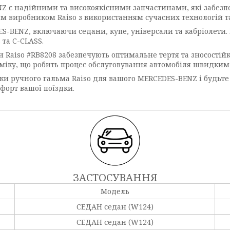
Z є надійними та високоякісними запчастинами, які забез
 виробником Raiso з використанням сучасних технологій та 
-BENZ, включаючи седани, купе, універсали та кабріолети. 
 та C-CLASS.
и Raiso #RB8208 забезпечують оптимальне тертя та зносостій
міку, що робить процес обслуговування автомобіля швидким
ки ручного гальма Raiso для вашого MERCEDES-BENZ і будьте в
форт вашої поїздки.
ЗАСТОСУВАННЯ
Модель
СЕДАН седан (W124)
СЕДАН седан (W124)