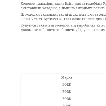
Колодки гальмівні задні Raiso для автомобілів Fo
виготовлені колодки, відмінно витримує великі
Ці колодки гальмівні задні підходять для автомоб
Fiesta V та VI. Артикул RP1354 дозволяє швидко і
Купуючи гальмівні колодки від виробника Raiso, 
допоможе забезпечити безпечну їзду на вашому авт
Марка
FORD
FORD
FORD
FORD