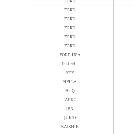
FORD
FORD
FORD
FORD
FORD
FORD
FORD USA
fri.tech.
FTE
HELLA
Hi-Q
JAPKO
JPN
JURID
KAISHIN