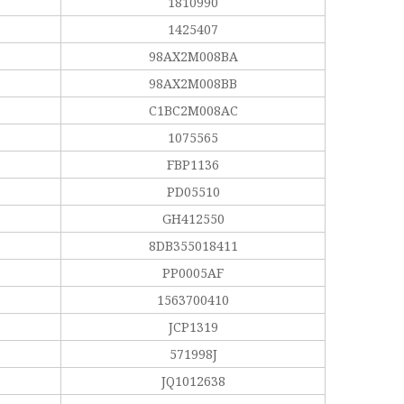
1810990
1425407
98AX2M008BA
98AX2M008BB
C1BC2M008AC
1075565
FBP1136
PD05510
GH412550
8DB355018411
PP0005AF
1563700410
JCP1319
571998J
JQ1012638