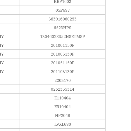
KBP1603
05P697
363916060253
6523HPS
NY
13046028352NSETMSP
NY
201001150P
NY
201003130P
NY
201051150P
NY
201103130P
2203170
0252335314
E110404
E510404
NP2048
LVXL680