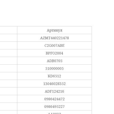
Артикул
AZMT440221478
C2G007ABE
BPFO2004
ADB0705
510000005
KD6512
13046028352
ADF124216
0986424472
0986495227