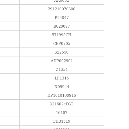
AA0032
291210070300
P24047
B020097
571998CH
CBP0705
322550
ADP002901
Z1354
LP1316
N09944
DP1010100816
321682cEGT
16167
FDB1319