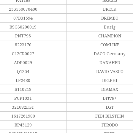
PA1188
BRAXIS
233530070400
BRECK
07B31594
BREMBO
BSG30200019
Burig
PNT796
CHAMPION
8223170
COMLINE
C12CR0027
DACO Germany
ADP0029
DANAHER
Q1354
DAVID VASCO
LP2480
DELPHI
B110219
DIAMAX
PCP1031
Dr!ve+
321682EGT
EGT
1617261980
FEBI BILSTEIN
BP43129
FERODO