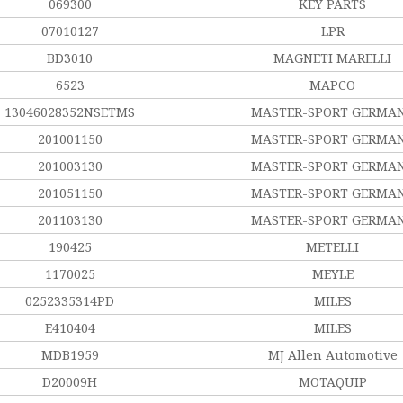
069300
KEY PARTS
07010127
LPR
BD3010
MAGNETI MARELLI
6523
MAPCO
13046028352NSETMS
MASTER-SPORT GERMA
201001150
MASTER-SPORT GERMA
201003130
MASTER-SPORT GERMA
201051150
MASTER-SPORT GERMA
201103130
MASTER-SPORT GERMA
190425
METELLI
1170025
MEYLE
0252335314PD
MILES
E410404
MILES
MDB1959
MJ Allen Automotive
D20009H
MOTAQUIP