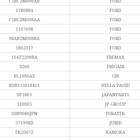
C1BC2M008AB
FORD
1780884
FORD
C1BC2M008AA
FORD
1107698
FORD
98AB2M008BA
FORD
1802317
FORD
1S4Z2200BA
FREMAX
3260
FRIGAIR
BL1666A3
GH
8DB355018411
HELLA PAGID
SP1865
JAPANPARTS
510005
JP GROUP
20H9086JPN
JURATEK
571998D
JURID
FK20072
KAMOKA