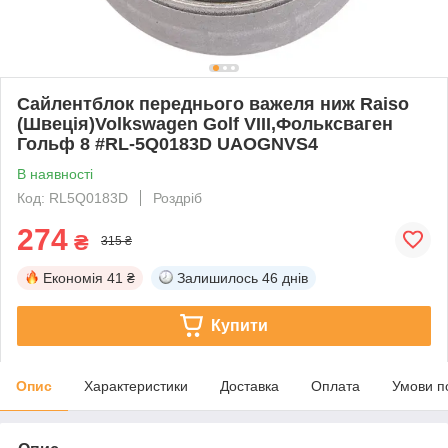
Сайлентблок переднього важеля ниж Raiso
(Швеція)Volkswagen Golf VIII,Фольксваген
Гольф 8 #RL-5Q0183D UAOGNVS4
В наявності
Код: RL5Q0183D
Роздріб
274
₴
315 ₴
Економія
41 ₴
Залишилось
46 днів
Купити
Опис
Характеристики
Доставка
Оплата
Умови п