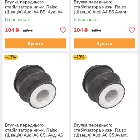
Втулка переднього
Втулка переднього
стабілізатора нижн. Raiso
стабілізатора нижн. Raiso
(Швеція) Audi A4 B5, Ауді А4
(Швеція) Audi A4 B5 Avant,
Б5 94- #RL-8D0317C
Ауді А4 Б5 94- #RL-8D0317C
В наявності
В наявності
UAIZMNQ4
UAIHNBK4
104
104
₴
₴
120 ₴
120 ₴
Купити
Купити
–13%
–13%
Втулка переднього
Втулка переднього
стабілізатора нижн. Raiso
стабілізатора нижн. Raiso
(Швеція) Audi A6 C5, Ауді А6
(Швеція) Audi A6 C5 Avant,