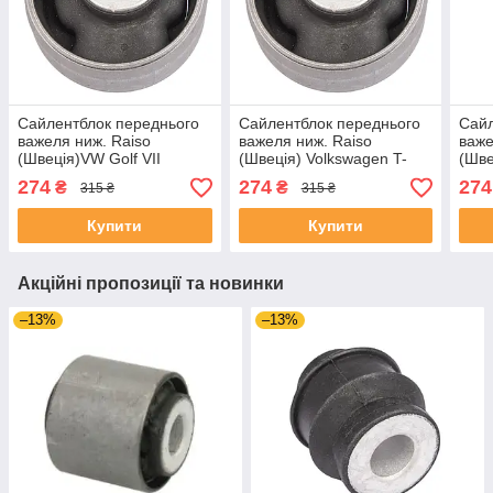
Сайлентблок переднього
Сайлентблок переднього
Сайл
важеля ниж. Raiso
важеля ниж. Raiso
важе
(Швеція)VW Golf VII
(Швеція) Volkswagen T-
(Шве
Variant,Фольксваген
Roc, Фольксваген Т-Рок
Tigu
274
274
274
₴
₴
315 ₴
315 ₴
Гольф 7 #RL-5Q0183D
#RL-5Q0183D UASDRRE4
Тігу
UANGCGR4
UAP
Купити
Купити
Акційні пропозиції та новинки
–13%
–13%