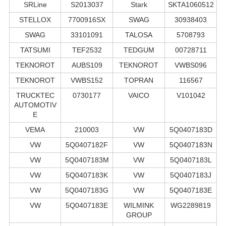
SRLine
S2013037
Stark
SKTA1060512
STELLOX
7700916SX
SWAG
30938403
SWAG
33101091
TALOSA
5708793
TATSUMI
TEF2532
TEDGUM
00728711
TEKNOROT
AUBS109
TEKNOROT
VWBS096
TEKNOROT
VWBS152
TOPRAN
116567
TRUCKTEC
0730177
VAICO
V101042
AUTOMOTIV
E
VEMA
210003
VW
5Q0407183D
VW
5Q0407182F
VW
5Q0407183N
VW
5Q0407183M
VW
5Q0407183L
VW
5Q0407183K
VW
5Q0407183J
VW
5Q0407183G
VW
5Q0407183E
VW
5Q0407183E
WILMINK
WG2289819
GROUP