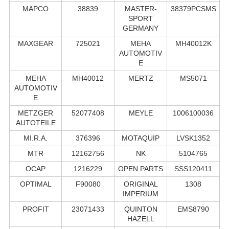
MAPCO
38839
MASTER-
38379PCSMS
SPORT
GERMANY
MAXGEAR
725021
MEHA
MH40012K
AUTOMOTIV
E
MEHA
MH40012
MERTZ
MS5071
AUTOMOTIV
E
METZGER
52077408
MEYLE
1006100036
AUTOTEILE
MI.R.A.
376396
MOTAQUIP
LVSK1352
MTR
12162756
NK
5104765
OCAP
1216229
OPEN PARTS
SSS120411
OPTIMAL
F90080
ORIGINAL
1308
IMPERIUM
PROFIT
23071433
QUINTON
EMS8790
HAZELL