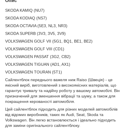
Опис
SKODA KAMIQ (NU7)
SKODA KODIAQ (NS7)
SKODA OCTAVIA (5E3, NL3, NR3)
SKODA SUPERB (3V3, 3V5, 3V9)
VOLKSWAGEN GOLF VII (5G1, BQ1, BE1, BE2)
VOLKSWAGEN GOLF VIII (CD1)
VOLKSWAGEN PASSAT (3G2, CB2)
VOLKSWAGEN TIGUAN (AD1, AX1)
VOLKSWAGEN TOURAN (5T1)
Сайлентблок переднього важеля ниж Raiso (Швеція) - це
якісний виріб, виготовлений з високоякісних матеріалів, що
гарантує тривалу та надійну роботу у вашому автомобілі. Він
призначений для зменшення вібрації та шуму, а також для
покращення керованості автомобіля.
Цей сайлентблок підходить для різних моделей автомобілів
від відомих виробників, таких як Audi, Seat, Skoda та
Volkswagen. Він легко встановлюється і ідеально підходить
для заміни оригінального сайлентблоку.