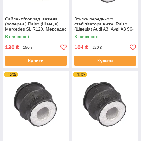
Сайлентблок зад. важеля
Втулка переднього
(попереч.) Raiso (Швеція)
стабілізатора нижн. Raiso
Mercedes SL R129, Мерседес
(Швеція) Audi A3, Ауді А3 96-
СЛ Р129 #RL-124465M
#RL-8D0317C UAMXFCQ4
В наявності
В наявності
UARBHDS4
130
104
₴
₴
150 ₴
120 ₴
Купити
Купити
–13%
–13%