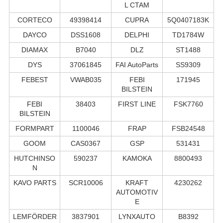
L CTAM
CORTECO
49398414
CUPRA
5Q0407183K
DAYCO
DSS1608
DELPHI
TD1784W
DIAMAX
B7040
DLZ
ST1488
DYS
37061845
FAI AutoParts
SS9309
FEBEST
VWAB035
FEBI
171945
BILSTEIN
FEBI
38403
FIRST LINE
FSK7760
BILSTEIN
FORMPART
1100046
FRAP
FSB24548
GOOM
CAS0367
GSP
531431
HUTCHINSO
590237
KAMOKA
8800493
N
KAVO PARTS
SCR10006
KRAFT
4230262
AUTOMOTIV
E
LEMFÖRDER
3837901
LYNXAUTO
B8392