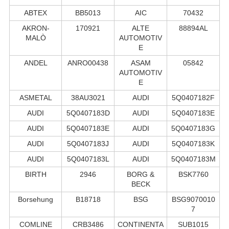
ABTEX
BB5013
AIC
70432
AKRON-
170921
ALTE
88894AL
MALÒ
AUTOMOTIV
E
ANDEL
ANRO00438
ASAM
05842
AUTOMOTIV
E
ASMETAL
38AU3021
AUDI
5Q0407182F
AUDI
5Q0407183D
AUDI
5Q0407183E
AUDI
5Q0407183E
AUDI
5Q0407183G
AUDI
5Q0407183J
AUDI
5Q0407183K
AUDI
5Q0407183L
AUDI
5Q0407183M
BIRTH
2946
BORG &
BSK7760
BECK
Borsehung
B18718
BSG
BSG9070010
7
COMLINE
CRB3486
CONTINENTA
SUB1015