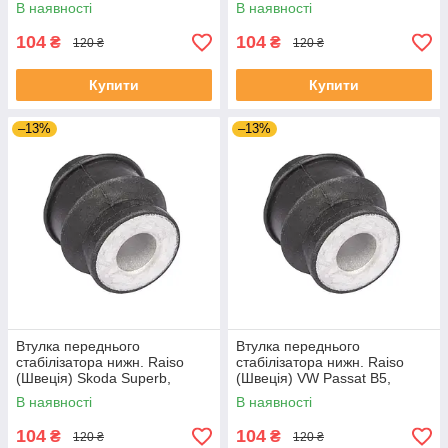
Ц5 97- #RL-8D0317C
Ауді А6 Ц5 97- #RL-8D0317C
В наявності
В наявності
UANWQEO4
UANWQEO4
104
104
₴
₴
120 ₴
120 ₴
Купити
Купити
–13%
–13%
Втулка переднього
Втулка переднього
стабілізатора нижн. Raiso
стабілізатора нижн. Raiso
(Швеція) Skoda Superb,
(Швеція) VW Passat B5,
Шкода СуперБ 01- #RL-
Фольксваген Пасат Б5 #RL-
В наявності
В наявності
8D0317C UAODRMJ4
8D0317C UALDHBJ4
104
104
₴
₴
120 ₴
120 ₴