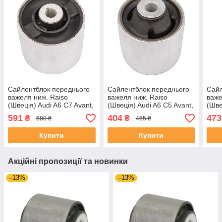
Сайлентблок переднього
Сайлентблок переднього
Сайл
важеля ниж. Raiso
важеля ниж. Raiso
важе
(Швеція) Audi A6 C7 Avant,
(Швеція) Audi A6 C5 Avant,
(Шве
Ауді А6 Ц7 11- #RL-
Ауді А6 Ц5 97- #RL-
А6 Ц
591
404
473
₴
₴
680 ₴
465 ₴
4H0183V UANMPHV4
4D0183A UAKJSXM4
UAW
Купити
Купити
Акційні пропозиції та новинки
–13%
–13%