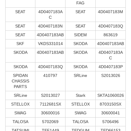
FAG
SEAT
4D0407183A
SEAT
4D0407183M
C
SEAT
4D0407183N
SEAT
4D0407183Q
SEAT
4D0407183AB
SIDEM
863619
SKF
VKDS331014
SKODA
4D0407183AB
SKODA
4D0407183AB
SKODA
4D0407183A
C
SKODA
4D0407183Q
SKODA
4D0407183P
SPIDAN
410797
SRLine
S2013026
CHASSIS
PARTS
SRLine
S2013027
Stark
SKTA1060026
STELLOX
7112681SX
STELLOX
8703150SX
SWAG
30600016
SWAG
30600041
TALOSA
5702069
TALOSA
5706496
TATSUMI
TEF1449
TEDGUM
TED66153