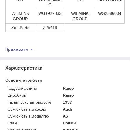
C
WILMINK
WG1922833
WILMINK
WG2586034
GROUP
GROUP
ZentParts
Z25419
Приховати
Характеристики
Основні атрибути
Код запчастини
Raiso
Виробник
Raiso
Рік випуску автомобіля
1997
Сумісність з маркою
Audi
Сумісність з моделлю
A6
Стан
Новий
Країна виробник
Швеція