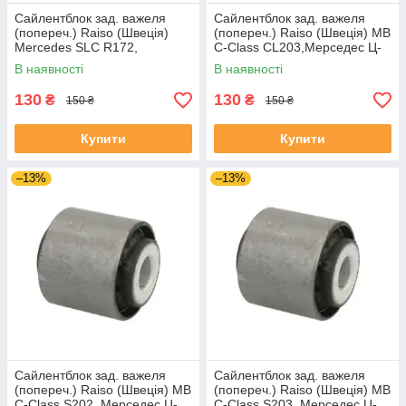
Сайлентблок зад. важеля
Сайлентблок зад. важеля
(попереч.) Raiso (Швеція)
(попереч.) Raiso (Швеція) MB
Mercedes SLC R172,
C-Class CL203,Мерседес Ц-
Мерседес СЛЦ Р172 #RL-
Клас ЦЛ203 #RL-124465M
В наявності
В наявності
124465M UAHTWQX4
UAPYFYT4
130
130
₴
₴
150 ₴
150 ₴
Купити
Купити
–13%
–13%
Сайлентблок зад. важеля
Сайлентблок зад. важеля
(попереч.) Raiso (Швеція) MB
(попереч.) Raiso (Швеція) MB
C-Class S202, Мерседес Ц-
C-Class S203, Мерседес Ц-