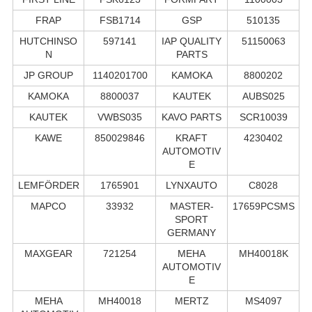
FRAP
FSB1714
GSP
510135
HUTCHINSO
597141
IAP QUALITY
51150063
N
PARTS
JP GROUP
1140201700
KAMOKA
8800202
KAMOKA
8800037
KAUTEK
AUBS025
KAUTEK
VWBS035
KAVO PARTS
SCR10039
KAWE
850029846
KRAFT
4230402
AUTOMOTIV
E
LEMFÖRDER
1765901
LYNXAUTO
C8028
MAPCO
33932
MASTER-
17659PCSMS
SPORT
GERMANY
MAXGEAR
721254
MEHA
MH40018K
AUTOMOTIV
E
MEHA
MH40018
MERTZ
MS4097