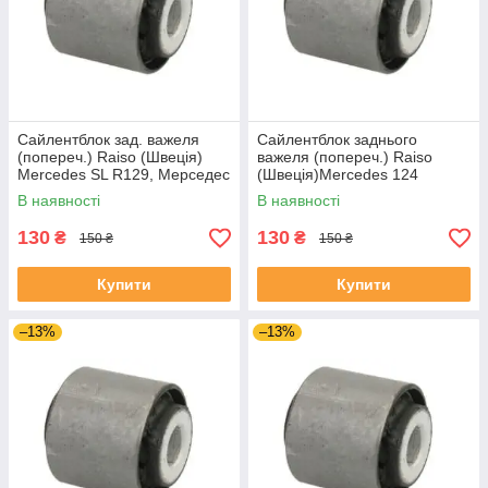
Сайлентблок зад. важеля
Сайлентблок заднього
(попереч.) Raiso (Швеція)
важеля (попереч.) Raiso
Mercedes SL R129, Мерседес
(Швеція)Mercedes 124
СЛ Р129 #RL-124465M
A124,Мерседес 124 А124
В наявності
В наявності
UARBHDS4
#RL-124465M UAMRCIH4
130
130
₴
₴
150 ₴
150 ₴
Купити
Купити
–13%
–13%