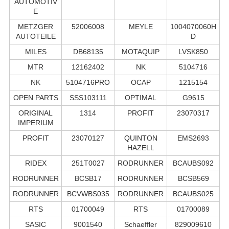
AUTOMOTIV
E
METZGER
52006008
MEYLE
1004070060H
AUTOTEILE
D
MILES
DB68135
MOTAQUIP
LVSK850
MTR
12162402
NK
5104716
NK
5104716PRO
OCAP
1215154
OPEN PARTS
SSS103111
OPTIMAL
G9615
ORIGINAL
1314
PROFIT
23070317
IMPERIUM
PROFIT
23070127
QUINTON
EMS2693
HAZELL
RIDEX
251T0027
RODRUNNER
BCAUBS092
RODRUNNER
BCSB17
RODRUNNER
BCSB569
RODRUNNER
BCVWBS035
RODRUNNER
BCAUBS025
RTS
01700049
RTS
01700089
SASIC
9001540
Schaeffler
829009610