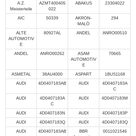
A.Z.
AZMT400405
ABAKUS
23304022
Meisterteile
022
AIC
50339
AKRON-
294
MALÒ
ALTE
80927AL
ANDEL
ANRO00510
AUTOMOTIV
E
ANDEL
ANRO00262
ASAM
70665
AUTOMOTIV
E
ASMETAL
38AU4000
ASPART
1BUS1168
AUDI
4D0407183AB
AUDI
4D0407183A
C
AUDI
4D0407183A
AUDI
4D0407183M
C
AUDI
4D0407183N
AUDI
4D0407183P
AUDI
4D0407183Q
AUDI
4D0407183Q
AUDI
4D0407183AB
BBR
0011021546