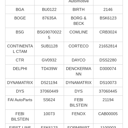
Automotive
BGA
BU0122
BIRTH
2146
BOGE
87635A
BORG &
BSK6123
BECK
BSG
BSG9070022
COMLINE
CRB3024
5
CONTINENTA
SUB1128
CORTECO
21652814
L CTAM
CTR
GV0932
DAYCO
DSS2280
DELPHI
TD439W
DENCKERMA
D300074
NN
DYNAMATRIX
DS21194
DYNAMATRIX
DS10073
DYS
37060449
DYS
37060445
FAI AutoParts
SS624
FEBI
21194
BILSTEIN
FEBI
10073
FENOX
CAB00005
BILSTEIN
FIRST LINE
FSK6123
FORMPART
1100003