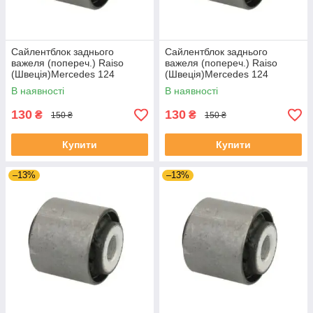
Сайлентблок заднього
Сайлентблок заднього
важеля (попереч.) Raiso
важеля (попереч.) Raiso
(Швеція)Mercedes 124
(Швеція)Mercedes 124
C124,Мерседес 124 Ц124
W124,Мерседес 124 Ф124
В наявності
В наявності
#RL-124465M UAMBXFN4
#RL-124465M UAMBXFN4
130
130
₴
₴
150 ₴
150 ₴
Купити
Купити
–13%
–13%