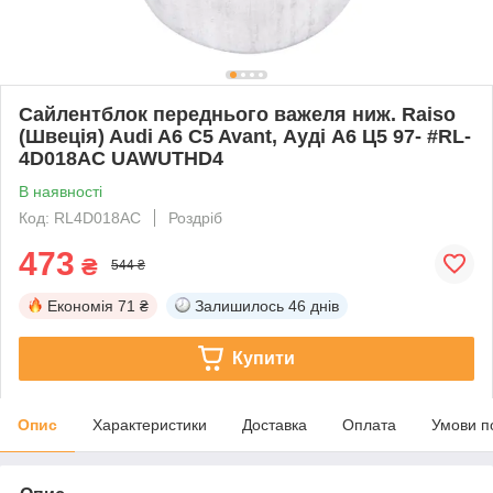
Сайлентблок переднього важеля ниж. Raiso
(Швеція) Audi A6 C5 Avant, Ауді А6 Ц5 97- #RL-
4D018AC UAWUTHD4
В наявності
Код: RL4D018AC
Роздріб
473
₴
544 ₴
Економія
71 ₴
Залишилось
46 днів
Купити
Опис
Характеристики
Доставка
Оплата
Умови п