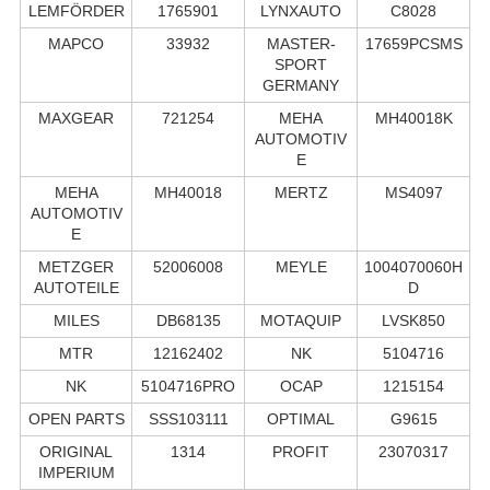
LEMFÖRDER
1765901
LYNXAUTO
C8028
MAPCO
33932
MASTER-
17659PCSMS
SPORT
GERMANY
MAXGEAR
721254
MEHA
MH40018K
AUTOMOTIV
E
MEHA
MH40018
MERTZ
MS4097
AUTOMOTIV
E
METZGER
52006008
MEYLE
1004070060H
AUTOTEILE
D
MILES
DB68135
MOTAQUIP
LVSK850
MTR
12162402
NK
5104716
NK
5104716PRO
OCAP
1215154
OPEN PARTS
SSS103111
OPTIMAL
G9615
ORIGINAL
1314
PROFIT
23070317
IMPERIUM