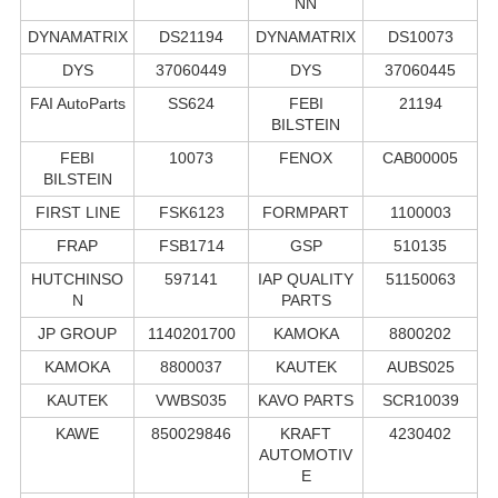
NN
DYNAMATRIX
DS21194
DYNAMATRIX
DS10073
DYS
37060449
DYS
37060445
FAI AutoParts
SS624
FEBI
21194
BILSTEIN
FEBI
10073
FENOX
CAB00005
BILSTEIN
FIRST LINE
FSK6123
FORMPART
1100003
FRAP
FSB1714
GSP
510135
HUTCHINSO
597141
IAP QUALITY
51150063
N
PARTS
JP GROUP
1140201700
KAMOKA
8800202
KAMOKA
8800037
KAUTEK
AUBS025
KAUTEK
VWBS035
KAVO PARTS
SCR10039
KAWE
850029846
KRAFT
4230402
AUTOMOTIV
E