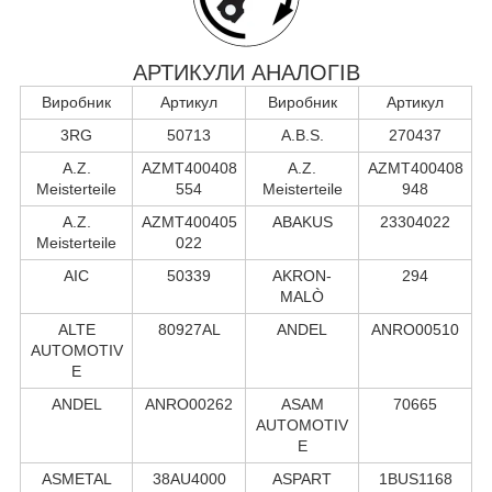
АРТИКУЛИ АНАЛОГІВ
Виробник
Артикул
Виробник
Артикул
3RG
50713
A.B.S.
270437
A.Z.
AZMT400408
A.Z.
AZMT400408
Meisterteile
554
Meisterteile
948
A.Z.
AZMT400405
ABAKUS
23304022
Meisterteile
022
AIC
50339
AKRON-
294
MALÒ
ALTE
80927AL
ANDEL
ANRO00510
AUTOMOTIV
E
ANDEL
ANRO00262
ASAM
70665
AUTOMOTIV
E
ASMETAL
38AU4000
ASPART
1BUS1168