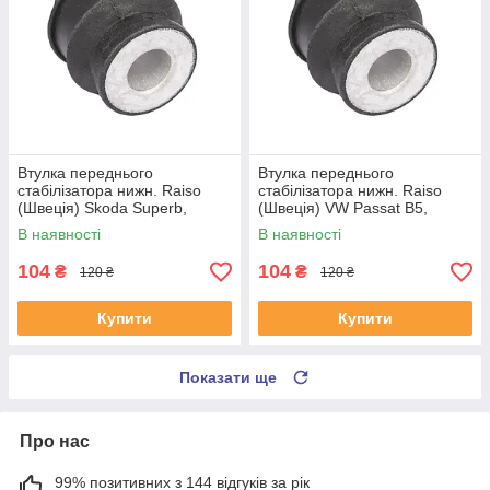
Втулка переднього
Втулка переднього
стабілізатора нижн. Raiso
стабілізатора нижн. Raiso
(Швеція) Skoda Superb,
(Швеція) VW Passat B5,
Шкода СуперБ 01- #RL-
Фольксваген Пасат Б5 #RL-
В наявності
В наявності
8D0317C UAODRMJ4
8D0317C UALDHBJ4
104
104
₴
₴
120 ₴
120 ₴
Купити
Купити
Показати ще
Про нас
99% позитивних з 144 відгуків за рік