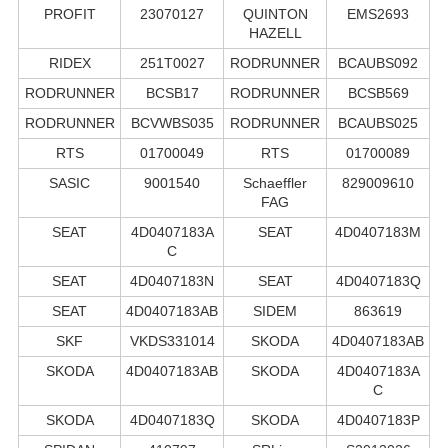
PROFIT
23070127
QUINTON
EMS2693
HAZELL
RIDEX
251T0027
RODRUNNER
BCAUBS092
RODRUNNER
BCSB17
RODRUNNER
BCSB569
RODRUNNER
BCVWBS035
RODRUNNER
BCAUBS025
RTS
01700049
RTS
01700089
SASIC
9001540
Schaeffler
829009610
FAG
SEAT
4D0407183A
SEAT
4D0407183M
C
SEAT
4D0407183N
SEAT
4D0407183Q
SEAT
4D0407183AB
SIDEM
863619
SKF
VKDS331014
SKODA
4D0407183AB
SKODA
4D0407183AB
SKODA
4D0407183A
C
SKODA
4D0407183Q
SKODA
4D0407183P