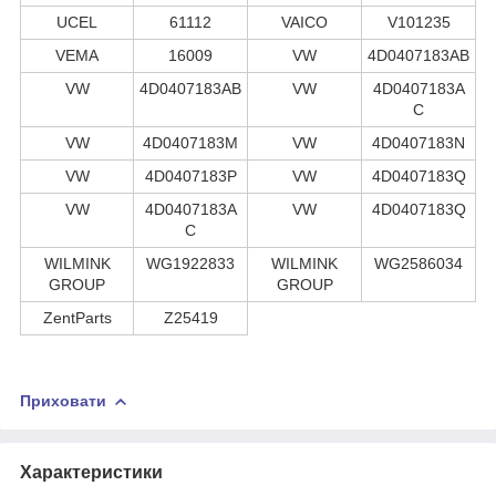
UCEL
61112
VAICO
V101235
VEMA
16009
VW
4D0407183AB
VW
4D0407183AB
VW
4D0407183A
C
VW
4D0407183M
VW
4D0407183N
VW
4D0407183P
VW
4D0407183Q
VW
4D0407183A
VW
4D0407183Q
C
WILMINK
WG1922833
WILMINK
WG2586034
GROUP
GROUP
ZentParts
Z25419
Приховати
Характеристики