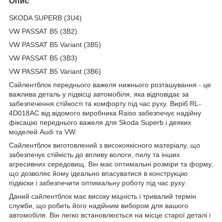
Опис
SKODA SUPERB (3U4)
VW PASSAT B5 (3B2)
VW PASSAT B5 Variant (3B5)
VW PASSAT B5 (3B3)
VW PASSAT B5 Variant (3B6)
Сайлентблок переднього важеля нижнього розташування - це
важлива деталь у підвісці автомобіля, яка відповідає за
забезпечення стійкості та комфорту під час руху. Виріб RL-
4D018AC від відомого виробника Raiso забезпечує надійну
фіксацію переднього важеля для Skoda Superb і деяких
моделей Audi та VW.
Сайлентблок виготовлений з високоякісного матеріалу, що
забезпечує стійкість до впливу вологи, пилу та інших
агресивних середовищ. Він має оптимальні розміри та форму,
що дозволяє йому ідеально впасуватися в конструкцію
підвіски і забезпечити оптимальну роботу під час руху.
Даний сайлентблок має високу міцність і тривалий термін
служби, що робить його надійним вибором для вашого
автомобіля. Він легко встановлюється на місце старої деталі і