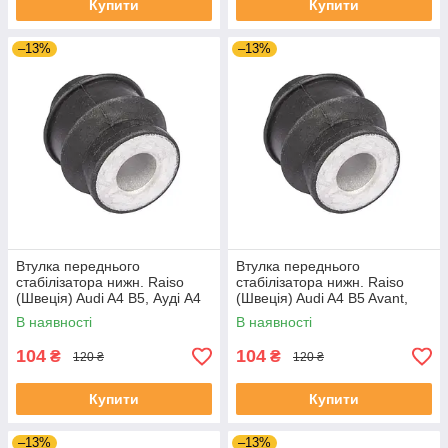
Купити
Купити
–13%
–13%
Втулка переднього
Втулка переднього
стабілізатора нижн. Raiso
стабілізатора нижн. Raiso
(Швеція) Audi A4 B5, Ауді А4
(Швеція) Audi A4 B5 Avant,
Б5 94- #RL-8D0317C
Ауді А4 Б5 94- #RL-8D0317C
В наявності
В наявності
UAIZMNQ4
UAIHNBK4
104
104
₴
₴
120 ₴
120 ₴
Купити
Купити
–13%
–13%