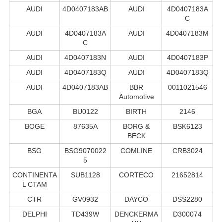
AUDI
4D0407183AB
AUDI
4D0407183A
C
AUDI
4D0407183A
AUDI
4D0407183M
C
AUDI
4D0407183N
AUDI
4D0407183P
AUDI
4D0407183Q
AUDI
4D0407183Q
AUDI
4D0407183AB
BBR
0011021546
Automotive
BGA
BU0122
BIRTH
2146
BOGE
87635A
BORG &
BSK6123
BECK
BSG
BSG9070022
COMLINE
CRB3024
5
CONTINENTA
SUB1128
CORTECO
21652814
L CTAM
CTR
GV0932
DAYCO
DSS2280
DELPHI
TD439W
DENCKERMA
D300074