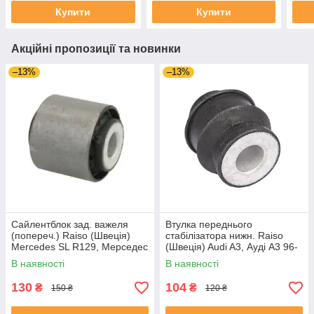
Купити
Купити
Акційні пропозиції та новинки
–13%
–13%
Сайлентблок зад. важеля
Втулка переднього
(попереч.) Raiso (Швеція)
стабілізатора нижн. Raiso
Mercedes SL R129, Мерседес
(Швеція) Audi A3, Ауді А3 96-
СЛ Р129 #RL-124465M
#RL-8D0317C UAMXFCQ4
В наявності
В наявності
UARBHDS4
130
104
₴
₴
150 ₴
120 ₴