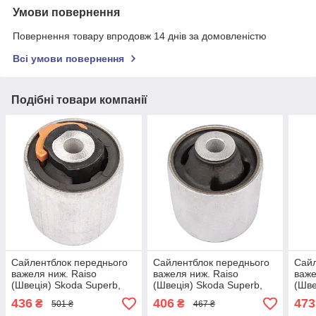
Умови повернення
Повернення товару впродовж 14 днів за домовленістю
Всі умови повернення
Подібні товари компанії
Сайлентблок переднього
Сайлентблок переднього
Сайл
важеля ниж. Raiso
важеля ниж. Raiso
важе
(Швеція) Skoda Superb,
(Швеція) Skoda Superb,
(Шве
Шкода СуперБ 01- #RL-
Шкода СуперБ 01- #RL-
А4 Б
436
406
473
₴
₴
501 ₴
467 ₴
4D083AB UAAOVBQ4
4D0183A UATZSDY4
UAO