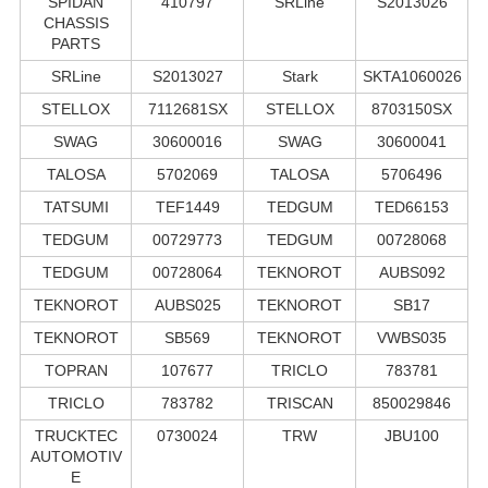
SPIDAN
410797
SRLine
S2013026
CHASSIS
PARTS
SRLine
S2013027
Stark
SKTA1060026
STELLOX
7112681SX
STELLOX
8703150SX
SWAG
30600016
SWAG
30600041
TALOSA
5702069
TALOSA
5706496
TATSUMI
TEF1449
TEDGUM
TED66153
TEDGUM
00729773
TEDGUM
00728068
TEDGUM
00728064
TEKNOROT
AUBS092
TEKNOROT
AUBS025
TEKNOROT
SB17
TEKNOROT
SB569
TEKNOROT
VWBS035
TOPRAN
107677
TRICLO
783781
TRICLO
783782
TRISCAN
850029846
TRUCKTEC
0730024
TRW
JBU100
AUTOMOTIV
E