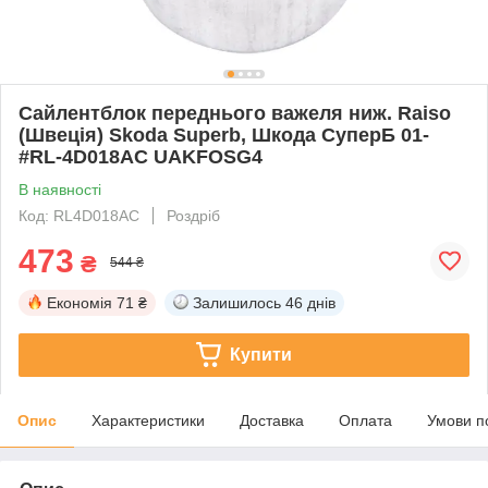
Сайлентблок переднього важеля ниж. Raiso
(Швеція) Skoda Superb, Шкода СуперБ 01-
#RL-4D018AC UAKFOSG4
В наявності
Код: RL4D018AC
Роздріб
473
₴
544 ₴
Економія
71 ₴
Залишилось
46 днів
Купити
Опис
Характеристики
Доставка
Оплата
Умови п