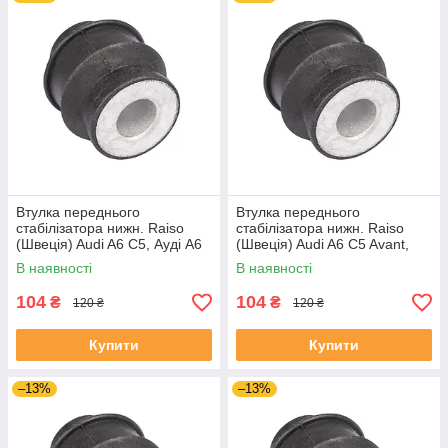
Втулка переднього
Втулка переднього
стабілізатора нижн. Raiso
стабілізатора нижн. Raiso
(Швеція) Audi A6 C5, Ауді А6
(Швеція) Audi A6 C5 Avant,
Ц5 97- #RL-8D0317C
Ауді А6 Ц5 97- #RL-8D0317C
В наявності
В наявності
UANWQEO4
UANWQEO4
104
104
₴
₴
120 ₴
120 ₴
Купити
Купити
–13%
–13%