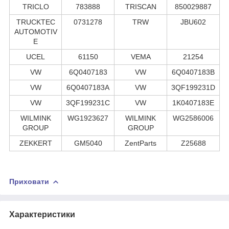
TRICLO
783888
TRISCAN
850029887
TRUCKTEC
0731278
TRW
JBU602
AUTOMOTIV
E
UCEL
61150
VEMA
21254
VW
6Q0407183
VW
6Q0407183B
VW
6Q0407183A
VW
3QF199231D
VW
3QF199231C
VW
1K0407183E
WILMINK
WG1923627
WILMINK
WG2586006
GROUP
GROUP
ZEKKERT
GM5040
ZentParts
Z25688
Приховати
Характеристики