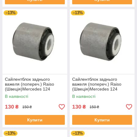
–13%
–13%
Сайлентблок заднього
Сайлентблок заднього
важеля (попереч.) Raiso
важеля (попереч.) Raiso
(Швеція)Mercedes 124
(Швеція)Mercedes 124
C124,Мерседес 124 Ц124
W124,Мерседес 124 Ф124
В наявності
В наявності
#RL-124465M UAMBXFN4
#RL-124465M UAMBXFN4
130
130
₴
₴
150 ₴
150 ₴
Купити
Купити
–13%
–13%