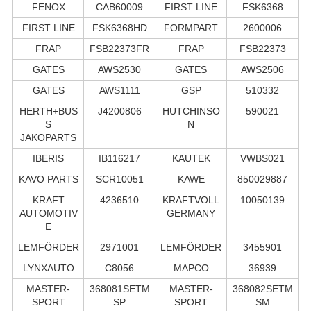
FENOX
CAB60009
FIRST LINE
FSK6368
FIRST LINE
FSK6368HD
FORMPART
2600006
FRAP
FSB22373FR
FRAP
FSB22373
GATES
AWS2530
GATES
AWS2506
GATES
AWS1111
GSP
510332
HERTH+BUS
J4200806
HUTCHINSO
590021
S
N
JAKOPARTS
IBERIS
IB116217
KAUTEK
VWBS021
KAVO PARTS
SCR10051
KAWE
850029887
KRAFT
4236510
KRAFTVOLL
10050139
AUTOMOTIV
GERMANY
E
LEMFÖRDER
2971001
LEMFÖRDER
3455901
LYNXAUTO
C8056
MAPCO
36939
MASTER-
368081SETM
MASTER-
368082SETM
SPORT
SP
SPORT
SM