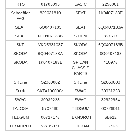
RTS
01705995
SASIC
2256001
Schaeffler
829031810
SEAT
1K0407183E
FAG
SEAT
6Q0407183
SEAT
6Q0407183A
SEAT
6Q0407183B
SIDEM
857607
SKF
VKDS331037
SKODA
6Q0407183B
SKODA
6Q0407183A
SKODA
6Q0407183
SKODA
1K0407183E
SPIDAN
410975
CHASSIS
PARTS
SRLine
S2069002
SRLine
S2069003
Stark
SKTA1060004
SWAG
30931253
SWAG
30939228
SWAG
32922954
TALOSA
5707480
TEDGUM
00726011
TEDGUM
00727175
TEKNOROT
SB522
TEKNOROT
VWBS021
TOPRAN
112463