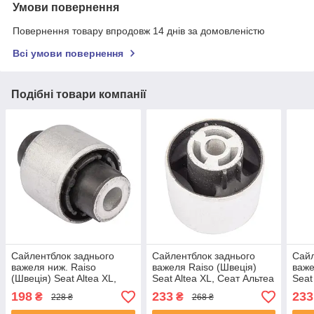
Умови повернення
Повернення товару впродовж 14 днів за домовленістю
Всі умови повернення
Подібні товари компанії
Сайлентблок заднього
Сайлентблок заднього
Сайл
важеля ниж. Raiso
важеля Raiso (Швеція)
важе
(Швеція) Seat Altea XL,
Seat Altea XL, Сеат Альтеа
Seat
Сеат Альтеа ХЛ 06- #RL-
ХЛ 06- #RL-1K0541D
04- 
198
233
233
₴
₴
228 ₴
268 ₴
1K0171C UAQQYQP4
UANLJOZ4
UAR