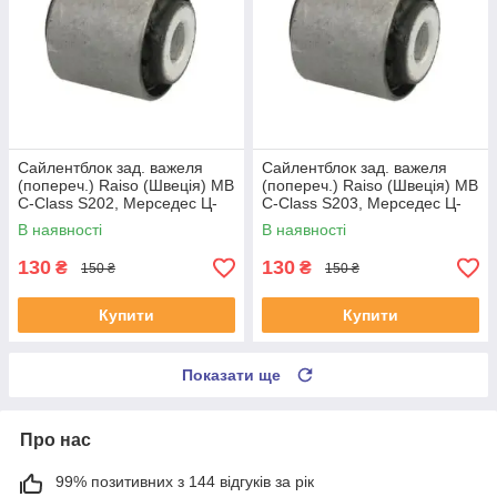
Сайлентблок зад. важеля
Сайлентблок зад. важеля
(попереч.) Raiso (Швеція) MB
(попереч.) Raiso (Швеція) MB
C-Class S202, Мерседес Ц-
C-Class S203, Мерседес Ц-
Клас С202 #RL-124465M
Клас С203 #RL-124465M
В наявності
В наявності
UANABLS4
UACFYIG4
130
130
₴
₴
150 ₴
150 ₴
Купити
Купити
Показати ще
Про нас
99% позитивних з 144 відгуків за рік