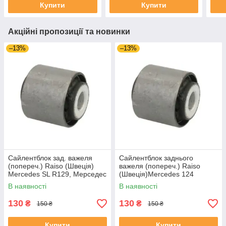
Купити
Купити
Акційні пропозиції та новинки
–13%
–13%
Сайлентблок зад. важеля
Сайлентблок заднього
(попереч.) Raiso (Швеція)
важеля (попереч.) Raiso
Mercedes SL R129, Мерседес
(Швеція)Mercedes 124
СЛ Р129 #RL-124465M
A124,Мерседес 124 А124
В наявності
В наявності
UARBHDS4
#RL-124465M UAMRCIH4
130
130
₴
₴
150 ₴
150 ₴
Купити
Купити