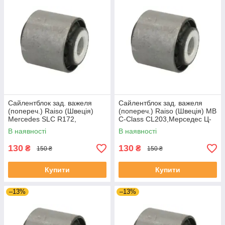
Сайлентблок зад. важеля
Сайлентблок зад. важеля
(попереч.) Raiso (Швеція)
(попереч.) Raiso (Швеція) MB
Mercedes SLC R172,
C-Class CL203,Мерседес Ц-
Мерседес СЛЦ Р172 #RL-
Клас ЦЛ203 #RL-124465M
В наявності
В наявності
124465M UAHTWQX4
UAPYFYT4
130
130
₴
₴
150 ₴
150 ₴
Купити
Купити
–13%
–13%