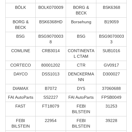
BÖLK
BOLK070009
BORG &
BSK6368
BECK
BORG &
BSK6368HD
Borsehung
B19059
BECK
BSG
BSG9070003
BSG
BSG9070003
8
3
COMLINE
CRB3014
CONTINENTA
SUB1016
L CTAM
CORTECO
80001202
CTR
GV0917
DAYCO
DSS1013
DENCKERMA
D300027
NN
DIAMAX
B7072
DYS
37060688
FAI AutoParts
SS2227
FAI AutoParts
FPSB0049
FAST
FT18079
FEBI
31253
BILSTEIN
FEBI
22954
FEBI
39228
BILSTEIN
BILSTEIN