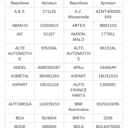
Виробник
Артикул
Виробник
Артикул
A.B.S.
271126
A.Z.
AZMT400405
Meisterteile
669
ABAKUS
23304013
ABTEX
BB8210S
AIC
52187
AKRON-
177851
MALÒ
ALTE
83559AL
ALTE
86132AL
AUTOMOTIV
AUTOMOTIV
E
E
ANDEL
ANRO00287
APlus
19466AP
ASMETAL
38VW1260
ASPART
1BUS1019
ASPART
1BUS1118
AUTO
135008C
FRANCE
PARTS
AUTOMEGA
110039210
BBR
0025010095
Automotive
BGA
BU9604
BIRTH
2506
BOGE
88500A
BÖLK
BOLK070055