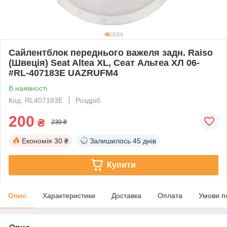
Сайлентблок переднього важеля задн. Raiso
(Швеція) Seat Altea XL, Сеат Альтеа ХЛ 06-
#RL-407183E UAZRUFM4
В наявності
Код: RL407183E
Роздріб
200
₴
230 ₴
Економія
30 ₴
Залишилось
45 днів
Купити
Опис
Характеристики
Доставка
Оплата
Умови п