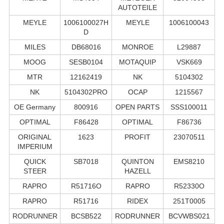
AUTOTEILE
MEYLE
1006100027H
MEYLE
1006100043
D
MILES
DB68016
MONROE
L29887
MOOG
SESB0104
MOTAQUIP
VSK669
MTR
12162419
NK
5104302
NK
5104302PRO
OCAP
1215567
OE Germany
800916
OPEN PARTS
SSS100011
OPTIMAL
F86428
OPTIMAL
F86736
ORIGINAL
1623
PROFIT
23070511
IMPERIUM
QUICK
SB7018
QUINTON
EMS8210
STEER
HAZELL
RAPRO
R51716O
RAPRO
R52330O
RAPRO
R51716
RIDEX
251T0005
RODRUNNER
BCSB522
RODRUNNER
BCVWBS021