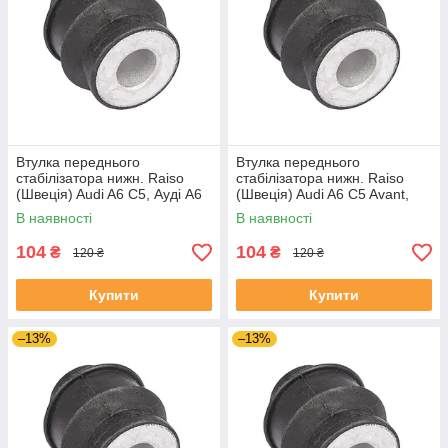
Втулка переднього
Втулка переднього
стабілізатора нижн. Raiso
стабілізатора нижн. Raiso
(Швеція) Audi A6 C5, Ауді А6
(Швеція) Audi A6 C5 Avant,
Ц5 97- #RL-8D0317C
Ауді А6 Ц5 97- #RL-8D0317C
В наявності
В наявності
UANWQEO4
UANWQEO4
104
104
₴
₴
120 ₴
120 ₴
Купити
Купити
–13%
–13%