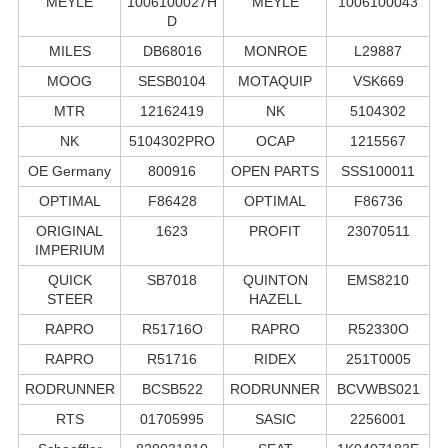
MEYLE
1006100027H
MEYLE
1006100043
D
MILES
DB68016
MONROE
L29887
MOOG
SESB0104
MOTAQUIP
VSK669
MTR
12162419
NK
5104302
NK
5104302PRO
OCAP
1215567
OE Germany
800916
OPEN PARTS
SSS100011
OPTIMAL
F86428
OPTIMAL
F86736
ORIGINAL
1623
PROFIT
23070511
IMPERIUM
QUICK
SB7018
QUINTON
EMS8210
STEER
HAZELL
RAPRO
R51716O
RAPRO
R52330O
RAPRO
R51716
RIDEX
251T0005
RODRUNNER
BCSB522
RODRUNNER
BCVWBS021
RTS
01705995
SASIC
2256001