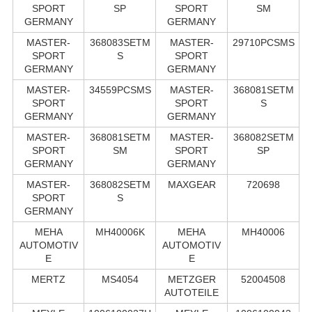
SPORT
SP
SPORT
SM
GERMANY
GERMANY
MASTER-
368083SETM
MASTER-
29710PCSMS
SPORT
S
SPORT
GERMANY
GERMANY
MASTER-
34559PCSMS
MASTER-
368081SETM
SPORT
SPORT
S
GERMANY
GERMANY
MASTER-
368081SETM
MASTER-
368082SETM
SPORT
SM
SPORT
SP
GERMANY
GERMANY
MASTER-
368082SETM
MAXGEAR
720698
SPORT
S
GERMANY
MEHA
MH40006K
MEHA
MH40006
AUTOMOTIV
AUTOMOTIV
E
E
MERTZ
MS4054
METZGER
52004508
AUTOTEILE