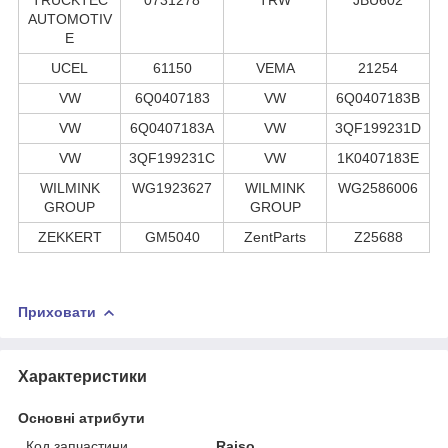
AUTOMOTIV
E
UCEL
61150
VEMA
21254
VW
6Q0407183
VW
6Q0407183B
VW
6Q0407183A
VW
3QF199231D
VW
3QF199231C
VW
1K0407183E
WILMINK
WG1923627
WILMINK
WG2586006
GROUP
GROUP
ZEKKERT
GM5040
ZentParts
Z25688
Приховати
Характеристики
Основні атрибути
Код запчастини
Raiso