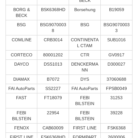
BECK
BORG &
BSK6368HD
Borsehung
B19059
BECK
BSG
BSG9070003
BSG
BSG9070003
8
3
COMLINE
CRB3014
CONTINENTA
SUB1016
L CTAM
CORTECO
80001202
CTR
GV0917
DAYCO
DSS1013
DENCKERMA
D300027
NN
DIAMAX
B7072
DYS
37060688
FAI AutoParts
SS2227
FAI AutoParts
FPSB0049
FAST
FT18079
FEBI
31253
BILSTEIN
FEBI
22954
FEBI
39228
BILSTEIN
BILSTEIN
FENOX
CAB60009
FIRST LINE
FSK6368
FIRST LINE
FSK6368HD
FORMPART
2600006