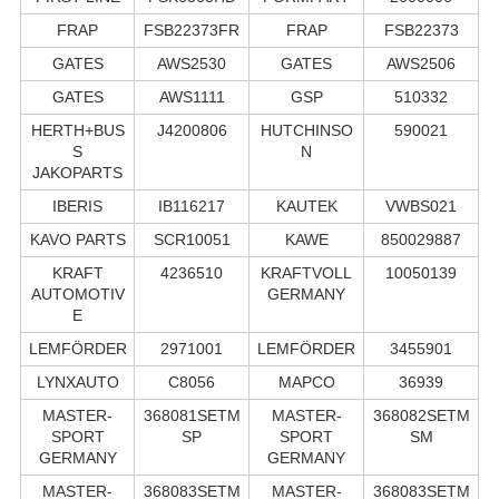
FRAP
FSB22373FR
FRAP
FSB22373
GATES
AWS2530
GATES
AWS2506
GATES
AWS1111
GSP
510332
HERTH+BUS
J4200806
HUTCHINSO
590021
S
N
JAKOPARTS
IBERIS
IB116217
KAUTEK
VWBS021
KAVO PARTS
SCR10051
KAWE
850029887
KRAFT
4236510
KRAFTVOLL
10050139
AUTOMOTIV
GERMANY
E
LEMFÖRDER
2971001
LEMFÖRDER
3455901
LYNXAUTO
C8056
MAPCO
36939
MASTER-
368081SETM
MASTER-
368082SETM
SPORT
SP
SPORT
SM
GERMANY
GERMANY
MASTER-
368083SETM
MASTER-
368083SETM