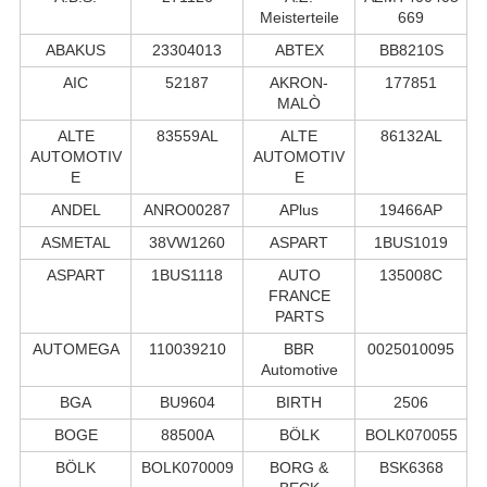
Meisterteile
669
ABAKUS
23304013
ABTEX
BB8210S
AIC
52187
AKRON-
177851
MALÒ
ALTE
83559AL
ALTE
86132AL
AUTOMOTIV
AUTOMOTIV
E
E
ANDEL
ANRO00287
APlus
19466AP
ASMETAL
38VW1260
ASPART
1BUS1019
ASPART
1BUS1118
AUTO
135008C
FRANCE
PARTS
AUTOMEGA
110039210
BBR
0025010095
Automotive
BGA
BU9604
BIRTH
2506
BOGE
88500A
BÖLK
BOLK070055
BÖLK
BOLK070009
BORG &
BSK6368