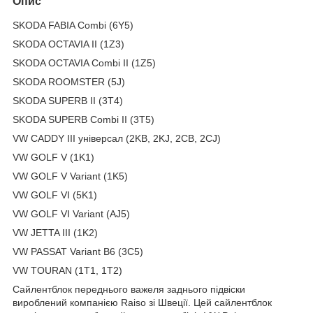
Опис
SKODA FABIA Combi (6Y5)
SKODA OCTAVIA II (1Z3)
SKODA OCTAVIA Combi II (1Z5)
SKODA ROOMSTER (5J)
SKODA SUPERB II (3T4)
SKODA SUPERB Combi II (3T5)
VW CADDY III універсал (2KB, 2KJ, 2CB, 2CJ)
VW GOLF V (1K1)
VW GOLF V Variant (1K5)
VW GOLF VI (5K1)
VW GOLF VI Variant (AJ5)
VW JETTA III (1K2)
VW PASSAT Variant B6 (3C5)
VW TOURAN (1T1, 1T2)
Сайлентблок переднього важеля заднього підвіски
вироблений компанією Raiso зі Швеції. Цей сайлентблок