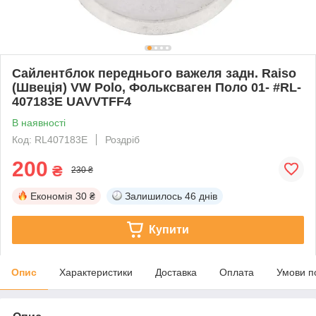
Сайлентблок переднього важеля задн. Raiso
(Швеція) VW Polo, Фольксваген Поло 01- #RL-
407183E UAVVTFF4
В наявності
Код: RL407183E
Роздріб
200
₴
230 ₴
Економія
30 ₴
Залишилось
46 днів
Купити
Опис
Характеристики
Доставка
Оплата
Умови п