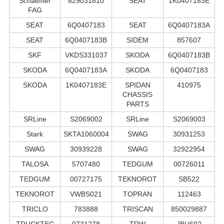
Schaeffler
829031810
SEAT
1K0407183E
FAG
SEAT
6Q0407183
SEAT
6Q0407183A
SEAT
6Q0407183B
SIDEM
857607
SKF
VKDS331037
SKODA
6Q0407183B
SKODA
6Q0407183A
SKODA
6Q0407183
SKODA
1K0407183E
SPIDAN
410975
CHASSIS
PARTS
SRLine
S2069002
SRLine
S2069003
Stark
SKTA1060004
SWAG
30931253
SWAG
30939228
SWAG
32922954
TALOSA
5707480
TEDGUM
00726011
TEDGUM
00727175
TEKNOROT
SB522
TEKNOROT
VWBS021
TOPRAN
112463
TRICLO
783888
TRISCAN
850029887
TRUCKTEC
0731278
TRW
JBU602