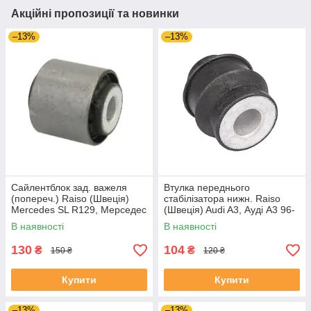
Акційні пропозиції та новинки
–13%
–13%
Сайлентблок зад. важеля
Втулка переднього
(попереч.) Raiso (Швеція)
стабілізатора нижн. Raiso
Mercedes SL R129, Мерседес
(Швеція) Audi A3, Ауді А3 96-
СЛ Р129 #RL-124465M
#RL-8D0317C UAMXFCQ4
В наявності
В наявності
UARBHDS4
130
104
₴
₴
150 ₴
120 ₴
Купити
Купити
–13%
–13%