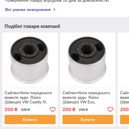
Повернення товару впродовж 14 днів за домовленістю
Всі умови повернення
Подібні товари компанії
Сайлентблок переднього
Сайлентблок переднього
Сайл
важеля задн. Raiso
важеля задн. Raiso
важе
(Швеція) VW Caddy III,
(Швеція) VW Eos,
(Шве
Фольксваген Кадді 3 04-
Фольксваген Еос 06- #RL-
Фоль
200
200
200
₴
₴
230 ₴
230 ₴
#RL-407183E UATKVFD4
407183E UAAHUBK4
#RL
Купити
Купити