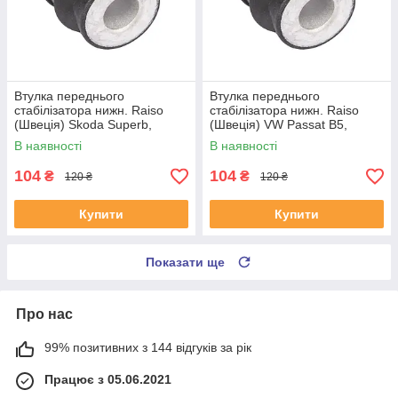
Втулка переднього
Втулка переднього
стабілізатора нижн. Raiso
стабілізатора нижн. Raiso
(Швеція) Skoda Superb,
(Швеція) VW Passat B5,
Шкода СуперБ 01- #RL-
Фольксваген Пасат Б5 #RL-
В наявності
В наявності
8D0317C UAODRMJ4
8D0317C UALDHBJ4
104
104
₴
₴
120 ₴
120 ₴
Купити
Купити
Показати ще
Про нас
99% позитивних з 144 відгуків за рік
Працює з 05.06.2021