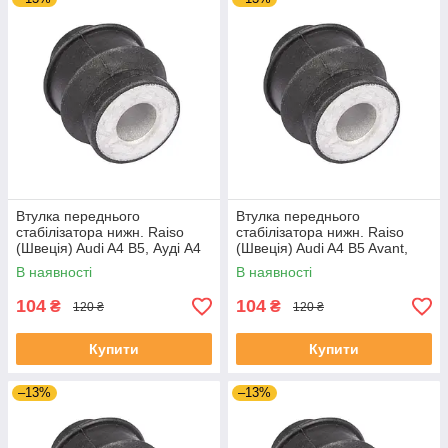
Втулка переднього
Втулка переднього
стабілізатора нижн. Raiso
стабілізатора нижн. Raiso
(Швеція) Audi A4 B5, Ауді А4
(Швеція) Audi A4 B5 Avant,
Б5 94- #RL-8D0317C
Ауді А4 Б5 94- #RL-8D0317C
В наявності
В наявності
UAIZMNQ4
UAIHNBK4
104
104
₴
₴
120 ₴
120 ₴
Купити
Купити
–13%
–13%