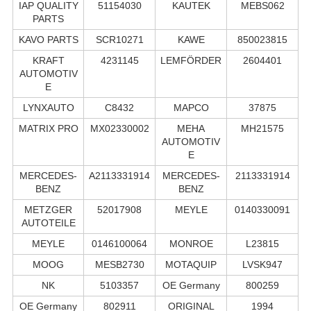
IAP QUALITY
51154030
KAUTEK
MEBS062
PARTS
KAVO PARTS
SCR10271
KAWE
850023815
KRAFT
4231145
LEMFÖRDER
2604401
AUTOMOTIV
E
LYNXAUTO
C8432
MAPCO
37875
MATRIX PRO
MX02330002
MEHA
MH21575
AUTOMOTIV
E
MERCEDES-
A2113331914
MERCEDES-
2113331914
BENZ
BENZ
METZGER
52017908
MEYLE
0140330091
AUTOTEILE
MEYLE
0146100064
MONROE
L23815
MOOG
MESB2730
MOTAQUIP
LVSK947
NK
5103357
OE Germany
800259
OE Germany
802911
ORIGINAL
1994