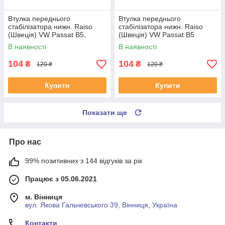
Втулка переднього
Втулка переднього
стабілізатора нижн. Raiso
стабілізатора нижн. Raiso
(Швеція) VW Passat B5,
(Швеція) VW Passat B5
Фольксваген Пасат Б5 #RL-
Variant, ФВ Пасат Б5 #RL-
В наявності
В наявності
8D0317C UALDHBJ4
8D0317C UAYJSPW4
104
104
₴
₴
120 ₴
120 ₴
Купити
Купити
Показати ще
Про нас
99% позитивних з 144 відгуків за рік
Працює з 05.06.2021
м. Вінниця
вул. Якова Гальчевського 39, Вінниця, Україна
Контакти