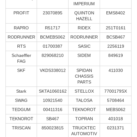
IMPERIUM
PROFIT
23070895
QUINTON
EMS8402
HAZELL
RAPRO
R51717
RIDEX
251T0161
RODRUNNER
BCMEBS062
RODRUNNER
BCSB467
RTS
01700387
SASIC
2256119
Schaeffler
829068210
SIDEM
849619
FAG
SKF
VKDS338012
SPIDAN
411030
CHASSIS
PARTS
Stark
SKTA1060162
STELLOX
7700179SX
SWAG
10921540
TALOSA
5708464
TEDGUM
00411316
TEKNOROT
MEBS062
TEKNOROT
SB467
TOPRAN
401018
TRISCAN
850023815
TRUCKTEC
0231371
AUTOMOTIV