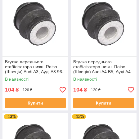
Втулка переднього
Втулка переднього
стабілізатора нижн. Raiso
стабілізатора нижн. Raiso
(Швеція) Audi A3, Ауді А3 96-
(Швеція) Audi A4 B5, Ауді А4
#RL-8D0317C UAMXFCQ4
Б5 94- #RL-8D0317C
В наявності
В наявності
UAIZMNQ4
104
104
₴
₴
120 ₴
120 ₴
Купити
Купити
–13%
–13%