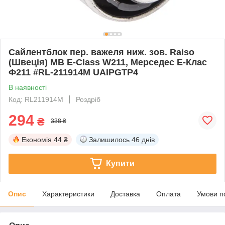
Сайлентблок пер. важеля ниж. зов. Raiso
(Швеція) MB E-Class W211, Мерседес Е-Клас
Ф211 #RL-211914M UAIPGTP4
В наявності
Код: RL211914M
Роздріб
294
₴
338 ₴
Економія
44 ₴
Залишилось
46 днів
Купити
Опис
Характеристики
Доставка
Оплата
Умови п