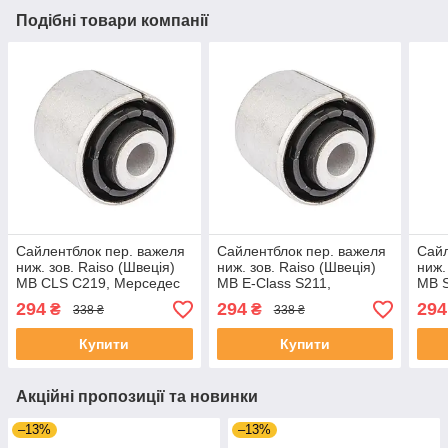
Подібні товари компанії
Сайлентблок пер. важеля
Сайлентблок пер. важеля
Сайл
ниж. зов. Raiso (Швеція)
ниж. зов. Raiso (Швеція)
ниж.
MB CLS C219, Мерседес
MB E-Class S211,
MB S
ЦЛС Ц219 #RL-211914M
Мерседес Е-Клас С211
Мер
294
294
294
₴
₴
338 ₴
338 ₴
UAXLGVB4
#RL-211914M UAAKREC4
#RL
Купити
Купити
Акційні пропозиції та новинки
–13%
–13%