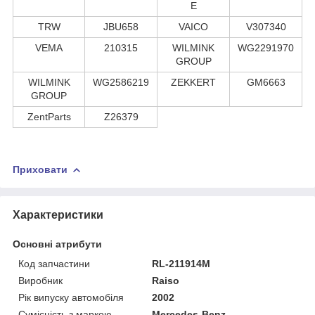
E
TRW
JBU658
VAICO
V307340
VEMA
210315
WILMINK
WG2291970
GROUP
WILMINK
WG2586219
ZEKKERT
GM6663
GROUP
ZentParts
Z26379
Приховати
Характеристики
Основні атрибути
Код запчастини
RL-211914M
Виробник
Raiso
Рік випуску автомобіля
2002
Сумісність з маркою
Mercedes-Benz