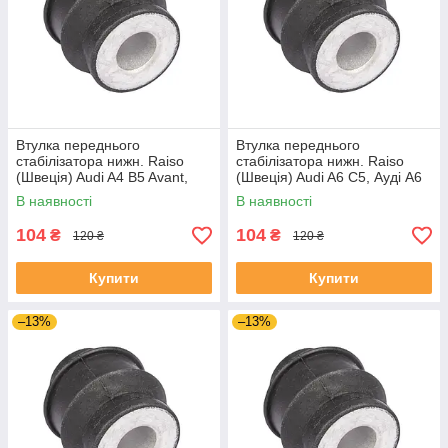
Втулка переднього
Втулка переднього
стабілізатора нижн. Raiso
стабілізатора нижн. Raiso
(Швеція) Audi A4 B5 Avant,
(Швеція) Audi A6 C5, Ауді А6
Ауді А4 Б5 94- #RL-8D0317C
Ц5 97- #RL-8D0317C
В наявності
В наявності
UAIHNBK4
UANWQEO4
104
104
₴
₴
120 ₴
120 ₴
Купити
Купити
–13%
–13%