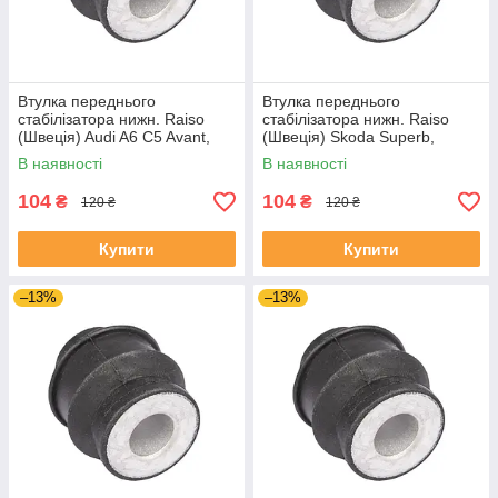
Втулка переднього
Втулка переднього
стабілізатора нижн. Raiso
стабілізатора нижн. Raiso
(Швеція) Audi A6 C5 Avant,
(Швеція) Skoda Superb,
Ауді А6 Ц5 97- #RL-8D0317C
Шкода СуперБ 01- #RL-
В наявності
В наявності
UANWQEO4
8D0317C UAODRMJ4
104
104
₴
₴
120 ₴
120 ₴
Купити
Купити
–13%
–13%