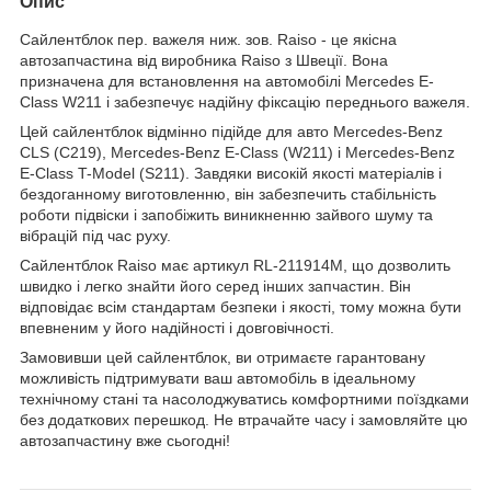
Опис
Сайлентблок пер. важеля ниж. зов. Raiso - це якісна
автозапчастина від виробника Raiso з Швеції. Вона
призначена для встановлення на автомобілі Mercedes E-
Class W211 і забезпечує надійну фіксацію переднього важеля.
Цей сайлентблок відмінно підійде для авто Mercedes-Benz
CLS (C219), Mercedes-Benz E-Class (W211) і Mercedes-Benz
E-Class T-Model (S211). Завдяки високій якості матеріалів і
бездоганному виготовленню, він забезпечить стабільність
роботи підвіски і запобіжить виникненню зайвого шуму та
вібрацій під час руху.
Сайлентблок Raiso має артикул RL-211914M, що дозволить
швидко і легко знайти його серед інших запчастин. Він
відповідає всім стандартам безпеки і якості, тому можна бути
впевненим у його надійності і довговічності.
Замовивши цей сайлентблок, ви отримаєте гарантовану
можливість підтримувати ваш автомобіль в ідеальному
технічному стані та насолоджуватись комфортними поїздками
без додаткових перешкод. Не втрачайте часу і замовляйте цю
автозапчастину вже сьогодні!