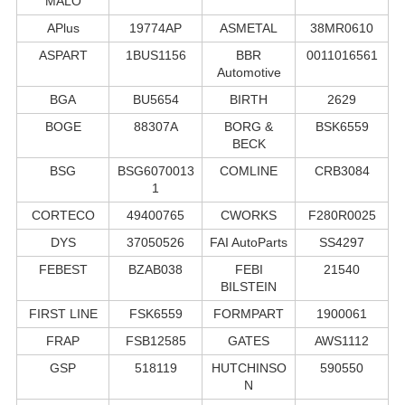
MALÒ
APlus
19774AP
ASMETAL
38MR0610
ASPART
1BUS1156
BBR
0011016561
Automotive
BGA
BU5654
BIRTH
2629
BOGE
88307A
BORG &
BSK6559
BECK
BSG
BSG6070013
COMLINE
CRB3084
1
CORTECO
49400765
CWORKS
F280R0025
DYS
37050526
FAI AutoParts
SS4297
FEBEST
BZAB038
FEBI
21540
BILSTEIN
FIRST LINE
FSK6559
FORMPART
1900061
FRAP
FSB12585
GATES
AWS1112
GSP
518119
HUTCHINSO
590550
N