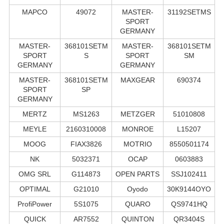
MAPCO
49072
MASTER-
31192SETMS
SPORT
GERMANY
MASTER-
368101SETM
MASTER-
368101SETM
SPORT
S
SPORT
SM
GERMANY
GERMANY
MASTER-
368101SETM
MAXGEAR
690374
SPORT
SP
GERMANY
MERTZ
MS1263
METZGER
51010808
MEYLE
2160310008
MONROE
L15207
MOOG
FIAX3826
MOTRIO
8550501174
NK
5032371
OCAP
0603883
OMG SRL
G114873
OPEN PARTS
SSJ102411
OPTIMAL
G21010
Oyodo
30K9144OYO
ProfiPower
5S1075
QUARO
QS9741HQ
QUICK
AR7552
QUINTON
QR3404S