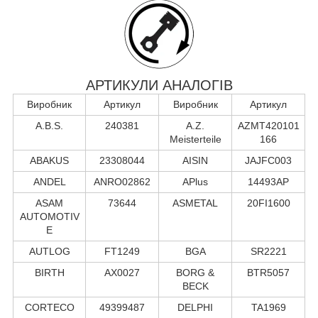
АРТИКУЛИ АНАЛОГІВ
Виробник
Артикул
Виробник
Артикул
A.B.S.
240381
A.Z.
AZMT420101
Meisterteile
166
ABAKUS
23308044
AISIN
JAJFC003
ANDEL
ANRO02862
APlus
14493AP
ASAM
73644
ASMETAL
20FI1600
AUTOMOTIV
E
AUTLOG
FT1249
BGA
SR2221
BIRTH
AX0027
BORG &
BTR5057
BECK
CORTECO
49399487
DELPHI
TA1969