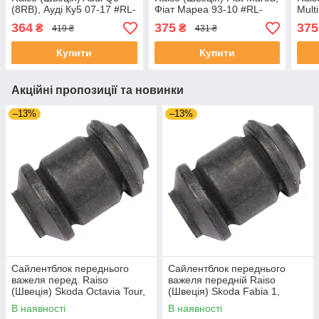
(8RB), Ауді Ку5 07-17 #RL-
Фіат Мареа 93-10 #RL-
Mult
804810A UAHHCFZ4
994713F UATPVHE4
10 
364
375
375
₴
₴
419 ₴
431 ₴
UAN
Купити
Купити
Акційні пропозиції та новинки
–13%
–13%
Сайлентблок переднього
Сайлентблок переднього
важеля перед. Raiso
важеля передній Raiso
(Швеція) Skoda Octavia Tour,
(Швеція) Skoda Fabia 1,
Октавія Тур 96- #RL-1J0182V
Шкода Фабія 1 99-08 #RL-
В наявності
В наявності
UAJOTLS4
1J0182V UAXPUCH4