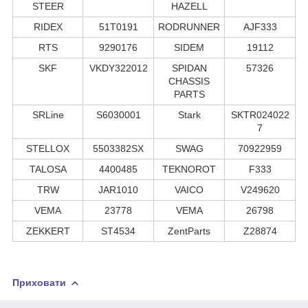
STEER
HAZELL
RIDEX
51T0191
RODRUNNER
AJF333
RTS
9290176
SIDEM
19112
SKF
VKDY322012
SPIDAN
57326
CHASSIS
PARTS
SRLine
S6030001
Stark
SKTR024022
7
STELLOX
5503382SX
SWAG
70922959
TALOSA
4400485
TEKNOROT
F333
TRW
JAR1010
VAICO
V249620
VEMA
23778
VEMA
26798
ZEKKERT
ST4534
ZentParts
Z28874
Приховати