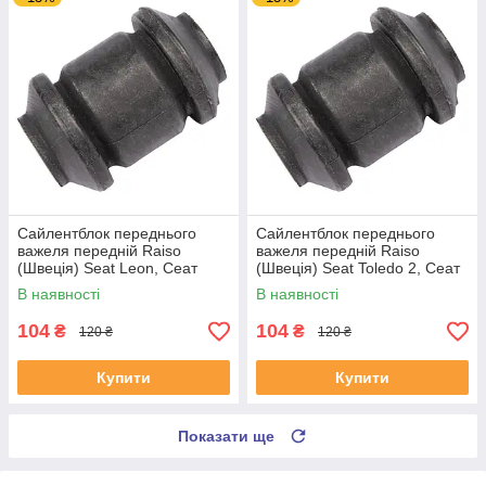
Сайлентблок переднього
Сайлентблок переднього
важеля передній Raiso
важеля передній Raiso
(Швеція) Seat Leon, Сеат
(Швеція) Seat Toledo 2, Сеат
Леон 99-06 #RL-1J0182V
Толедо 2 99-06 #RL-1J0182V
В наявності
В наявності
UAYSBXG4
UATOJRK4
104
104
₴
₴
120 ₴
120 ₴
Купити
Купити
Показати ще