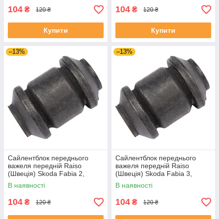
104
104
₴
₴
120 ₴
120 ₴
Купити
Купити
–13%
–13%
Сайлентблок переднього
Сайлентблок переднього
важеля передній Raiso
важеля передній Raiso
(Швеція) Skoda Fabia 2,
(Швеція) Skoda Fabia 3,
Шкода Фабія 2 06-14 #RL-
Шкода Фабія 3 14-21 #RL-
В наявності
В наявності
1J0182V UADIKZU4
1J0182V UATXDAZ4
104
104
₴
₴
120 ₴
120 ₴