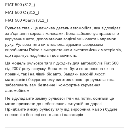
FIAT 500 (312_)
FIAT 500 C (312_)
FIAT 500 Abarth (312_)
Рульова тяга - це важлива деталь автомобіля, яка відповідає
за з'єднання керма з колесами. Вона забезпечує правильне
керування авто, допомагаючи водієві змінювати напрямок
руху. Рульова тяга виготовлена відомим шведським
виробником Raiso з використанням високоякісних матеріалів,
що гарантує надійність і довговічність.
Ця модель рульової тяги підходить для автомобілів Fiat 500
від 2007 року випуску. Вона може бути встановлена як на
правий, так і на лівий бік авто. Завдяки високій якості
матеріалів і бездоганному виготовленню, ця рульова тяга
забезпечить вам безпечне і комфортне керування
автомобілем.
Не відкладайте заміну рульової тяги на потім, оскільки це
може призвести до небезпечних ситуацій на дорозі.
Придбайте якісну рульову тягу від виробника Raiso і будьте
впевнені в безпеці свого авто і пасажирів.