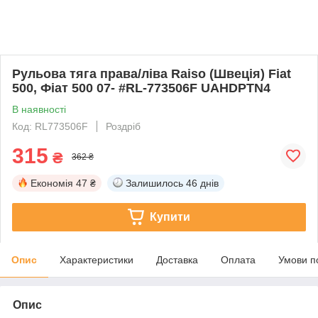
Рульова тяга права/ліва Raiso (Швеція) Fiat
500, Фіат 500 07- #RL-773506F UAHDPTN4
В наявності
Код: RL773506F
Роздріб
315
₴
362 ₴
Економія
47 ₴
Залишилось
46 днів
Купити
Опис
Характеристики
Доставка
Оплата
Умови п
Опис