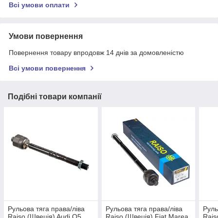
Всі умови оплати
Умови повернення
Повернення товару впродовж 14 днів за домовленістю
Всі умови повернення
Подібні товари компанії
Рульова тяга права/ліва
Рульова тяга права/ліва
Руль
Raiso (Швеція) Audi Q5
Raiso (Швеція) Fiat Marea,
Rais