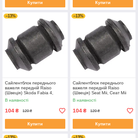
Купити
Купити
–13%
–13%
Сайлентблок переднього
Сайлентблок переднього
важеля передній Raiso
важеля передній Raiso
(Швеція) Skoda Fabia 4,
(Швеція) Seat Mii, Сеат Міі
Шкода Фабія 4 21- #RL-
11-19 #RL-1J0182V
В наявності
В наявності
1J0182V UAJJVOC4
UAAVQUI4
104
104
₴
₴
120 ₴
120 ₴
Купити
Купити
–13%
–13%