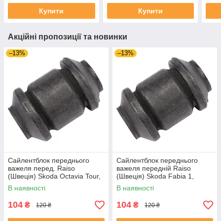
Купити
Купити
Акційні пропозиції та новинки
–13%
–13%
Сайлентблок переднього
Сайлентблок переднього
важеля перед. Raiso
важеля передній Raiso
(Швеція) Skoda Octavia Tour,
(Швеція) Skoda Fabia 1,
Октавія Тур 96- #RL-1J0182V
Шкода Фабія 1 99-08 #RL-
В наявності
В наявності
UAJOTLS4
1J0182V UAXPUCH4
104
104
₴
₴
120 ₴
120 ₴