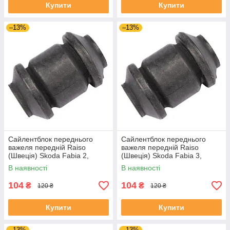
Купити
Купити
–13%
–13%
Сайлентблок переднього
Сайлентблок переднього
важеля передній Raiso
важеля передній Raiso
(Швеція) Skoda Fabia 2,
(Швеція) Skoda Fabia 3,
Шкода Фабія 2 06-14 #RL-
Шкода Фабія 3 14-21 #RL-
В наявності
В наявності
1J0182V UADIKZU4
1J0182V UATXDAZ4
104
104
₴
₴
120 ₴
120 ₴
Купити
Купити
–13%
–13%