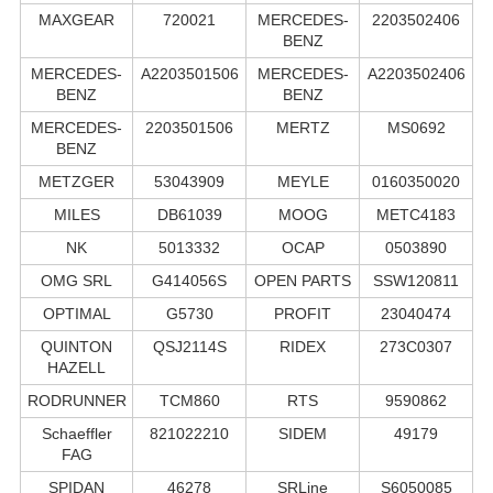
MAXGEAR
720021
MERCEDES-
2203502406
BENZ
MERCEDES-
A2203501506
MERCEDES-
A2203502406
BENZ
BENZ
MERCEDES-
2203501506
MERTZ
MS0692
BENZ
METZGER
53043909
MEYLE
0160350020
MILES
DB61039
MOOG
METC4183
NK
5013332
OCAP
0503890
OMG SRL
G414056S
OPEN PARTS
SSW120811
OPTIMAL
G5730
PROFIT
23040474
QUINTON
QSJ2114S
RIDEX
273C0307
HAZELL
RODRUNNER
TCM860
RTS
9590862
Schaeffler
821022210
SIDEM
49179
FAG
SPIDAN
46278
SRLine
S6050085