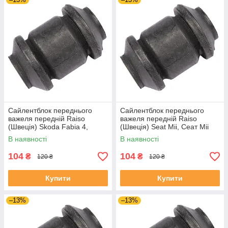
Сайлентблок переднього
Сайлентблок переднього
важеля передній Raiso
важеля передній Raiso
(Швеція) Skoda Fabia 4,
(Швеція) Seat Mii, Сеат Міі
Шкода Фабія 4 21- #RL-
11-19 #RL-1J0182V
В наявності
В наявності
1J0182V UAJJVOC4
UAAVQUI4
104
104
₴
₴
120 ₴
120 ₴
Купити
Купити
–13%
–13%