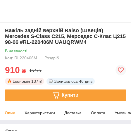
Важіль задній верхній Raiso (Швеція)
Mercedes S-Class C215, Мерседес С-Клас Ц215
98-06 #RL-220406M UAUQRWM4
В наявності
Код: RL220406M
Роздріб
910
₴
1 047 ₴
Економія
137 ₴
Залишилось
46 днів
Купити
Опис
Характеристики
Доставка
Оплата
Умови п