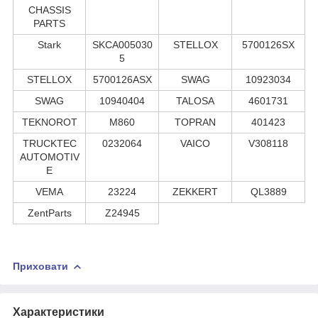
CHASSIS
PARTS
Stark
SKCA005030
STELLOX
5700126SX
5
STELLOX
5700126ASX
SWAG
10923034
SWAG
10940404
TALOSA
4601731
TEKNOROT
M860
TOPRAN
401423
TRUCKTEC
0232064
VAICO
V308118
AUTOMOTIV
E
VEMA
23224
ZEKKERT
QL3889
ZentParts
Z24945
Приховати
Характеристики