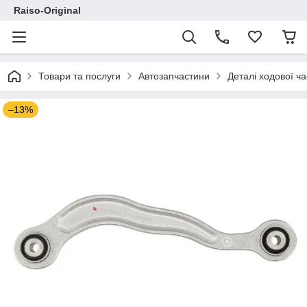
Raiso-Original
Товари та послуги
Автозапчастини
Деталі ходової ч
–13%