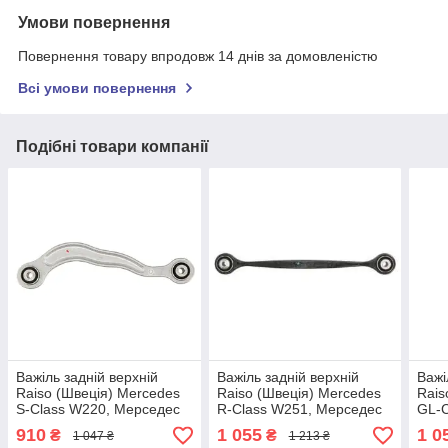
Умови повернення
Повернення товару впродовж 14 днів за домовленістю
Всі умови повернення
Подібні товари компанії
Важіль задній верхній
Важіль задній верхній
Важі
Raiso (Швеція) Mercedes
Raiso (Швеція) Mercedes
Rais
S-Class W220, Мерседес
R-Class W251, Мерседес
GL-C
С-Клас Ф220 98-06 #RL-
Р-Клас Ф251 #RL-
ГЛ-К
910
1 055
1 0
₴
₴
1 047 ₴
1 213 ₴
220406M UAUUICW4
164406M UAYVTBT4
164