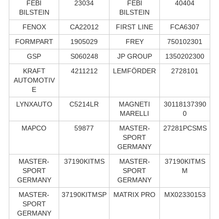
FEBI
23034
FEBI
40404
BILSTEIN
BILSTEIN
FENOX
CA22012
FIRST LINE
FCA6307
FORMPART
1905029
FREY
750102301
GSP
S060248
JP GROUP
1350202300
KRAFT
4211212
LEMFÖRDER
2728101
AUTOMOTIV
E
LYNXAUTO
C5214LR
MAGNETI
30118137390
MARELLI
0
MAPCO
59877
MASTER-
27281PCSMS
SPORT
GERMANY
MASTER-
37190KITMS
MASTER-
37190KITMS
SPORT
SPORT
M
GERMANY
GERMANY
MASTER-
37190KITMSP
MATRIX PRO
MX02330153
SPORT
GERMANY