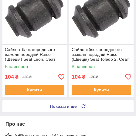
Сайлентблок переднього
Сайлентблок переднього
важеля передній Raiso
важеля передній Raiso
(Швеція) Seat Leon, Сеат
(Швеція) Seat Toledo 2, Сеат
Леон 99-06 #RL-1J0182V
Толедо 2 99-06 #RL-1J0182V
В наявності
В наявності
UAYSBXG4
UATOJRK4
104
104
₴
₴
120 ₴
120 ₴
Купити
Купити
Показати ще
Про нас
99% позитивних з 144 відгуків за рік