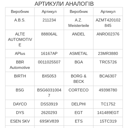
АРТИКУЛИ АНАЛОГІВ
Виробник
Артикул
Виробник
Артикул
A.B.S.
211234
A.Z.
AZMT420102
Meisterteile
845
ALTE
88806AL
ANDEL
ANRO02376
AUTOMOTIV
E
APlus
16167AP
ASMETAL
23MR3880
BBR
0011025507
BGA
TRC5726
Automotive
BIRTH
BX5053
BORG &
BCA6307
BECK
BSG
BSG6031004
CORTECO
49398780
7
DAYCO
DSS3919
DELPHI
TC1752
DYS
2620293
EGT
141489EGT
ESEN SKV
69SKV839
ETS
15TC319