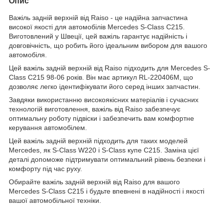
Опис
Важіль задній верхній від Raiso - це надійна запчастина
високої якості для автомобілів Mercedes S-Class C215.
Виготовлений у Швеції, цей важіль гарантує надійність і
довговічність, що робить його ідеальним вибором для вашого
автомобіля.
Цей важіль задній верхній від Raiso підходить для Mercedes S-
Class C215 98-06 років. Він має артикул RL-220406M, що
дозволяє легко ідентифікувати його серед інших запчастин.
Завдяки використанню високоякісних матеріалів і сучасних
технологій виготовлення, важіль від Raiso забезпечує
оптимальну роботу підвіски і забезпечить вам комфортне
керування автомобілем.
Цей важіль задній верхній підходить для таких моделей
Mercedes, як S-Class W220 і S-Class купе C215. Заміна цієї
деталі допоможе підтримувати оптимальний рівень безпеки і
комфорту під час руху.
Обирайте важіль задній верхній від Raiso для вашого
Mercedes S-Class C215 і будьте впевнені в надійності і якості
вашої автомобільної техніки.