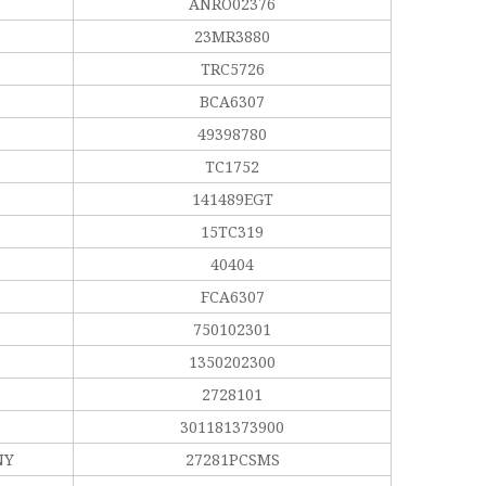
ANRO02376
23MR3880
TRC5726
BCA6307
49398780
TC1752
141489EGT
15TC319
40404
FCA6307
750102301
1350202300
2728101
301181373900
NY
27281PCSMS