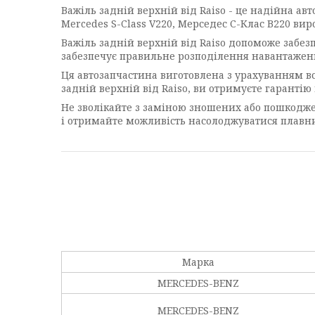
Важіль задній верхній від Raiso - це надійна ав
Mercedes S-Class V220, Мерседес С-Клас В220 виро
Важіль задній верхній від Raiso допоможе забезп
забезпечує правильне розподілення навантаженн
Ця автозапчастина виготовлена з урахуванням всіх
задній верхній від Raiso, ви отримуєте гарантію 
Не зволікайте з заміною зношених або пошкоджен
і отримайте можливість насолоджуватися плавни
Марка
MERCEDES-BENZ
MERCEDES-BENZ