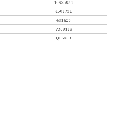
10923034
4601731
401423
V308118
QL3889