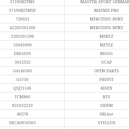
37190KITMS
MASTER-SPORT GERMA
37190KITMSP
MATRIX PRO
720021
MERCEDES-BENZ
A2203501506
MERCEDES-BENZ
2203501506
MERTZ
53043909
MEYLE
DB61039
MOOG
5013332
OCAP
G414056S
OPEN PARTS
G5730
PROFIT
QSJ2114S
RIDEX
TCM860
RTS
821022210
SIDEM
46278
SRLine
SKCA0050305
STELLOX