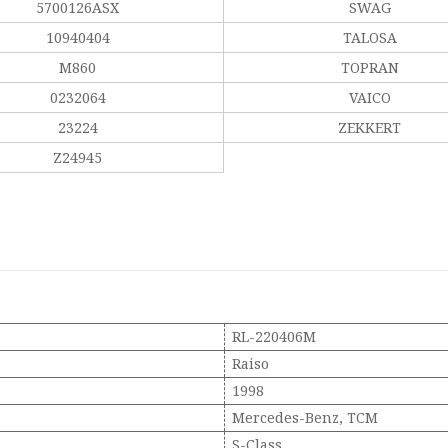
5700126ASX
SWAG
10940404
TALOSA
M860
TOPRAN
0232064
VAICO
23224
ZEKKERT
Z24945
RL-220406M
Raiso
1998
Mercedes-Benz, TCM
S-Class