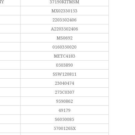
NY
37190KITMSM
MX02330153
2203502406
A2203502406
MS0692
0160350020
METC4183
0503890
SSW120811
23040474
273C0307
9590862
49179
S6050085
5700126SX