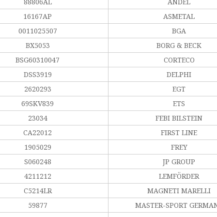
88806AL
ANDEL
16167AP
ASMETAL
0011025507
BGA
BX5053
BORG & BECK
BSG60310047
CORTECO
DSS3919
DELPHI
2620293
EGT
69SKV839
ETS
23034
FEBI BILSTEIN
CA22012
FIRST LINE
1905029
FREY
S060248
JP GROUP
4211212
LEMFÖRDER
C5214LR
MAGNETI MARELLI
59877
MASTER-SPORT GERMA