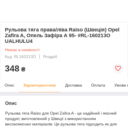
Рульова тяга права/ліва Raiso (Швеція) Opel
Zafira A, Опель Зафіра А 95- #RL-160213O
UALHULU4
Немає в наявності
Код: RL160213O
Роздріб
348
₴
Опис
Характеристики
Доставка
Оплата
Умови 
Опис
Рульова тяга Raiso для Opel Zafira A - це надійний і якісний
продукт, виготовлений у Швеції з використанням
високоякісних матеріалів. Ця рульова тяга підходить як для