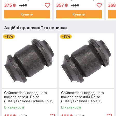
#RL-160198O UANKXIG4
Аш 04- #RL-931229O
03-
375
357
368
₴
₴
431 ₴
411 ₴
UAEIRYS4
UAI
Купити
Купити
Акційні пропозиції та новинки
–13%
–13%
Сайлентблок переднього
Сайлентблок переднього
важеля перед. Raiso
важеля передній Raiso
(Швеція) Skoda Octavia Tour,
(Швеція) Skoda Fabia 1,
Октавія Тур 96- #RL-1J0182V
Шкода Фабія 1 99-08 #RL-
В наявності
В наявності
UAJOTLS4
1J0182V UAXPUCH4