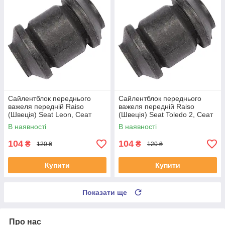
Сайлентблок переднього
Сайлентблок переднього
важеля передній Raiso
важеля передній Raiso
(Швеція) Seat Leon, Сеат
(Швеція) Seat Toledo 2, Сеат
Леон 99-06 #RL-1J0182V
Толедо 2 99-06 #RL-1J0182V
В наявності
В наявності
UAYSBXG4
UATOJRK4
104
104
₴
₴
120 ₴
120 ₴
Купити
Купити
Показати ще
Про нас