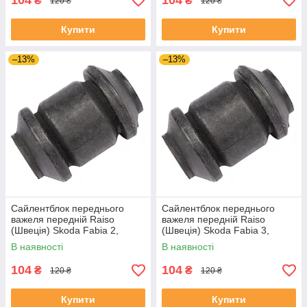
104
104
₴
₴
120 ₴
120 ₴
Купити
Купити
–13%
–13%
Сайлентблок переднього
Сайлентблок переднього
важеля передній Raiso
важеля передній Raiso
(Швеція) Skoda Fabia 2,
(Швеція) Skoda Fabia 3,
Шкода Фабія 2 06-14 #RL-
Шкода Фабія 3 14-21 #RL-
В наявності
В наявності
1J0182V UADIKZU4
1J0182V UATXDAZ4
104
104
₴
₴
120 ₴
120 ₴
Купити
Купити