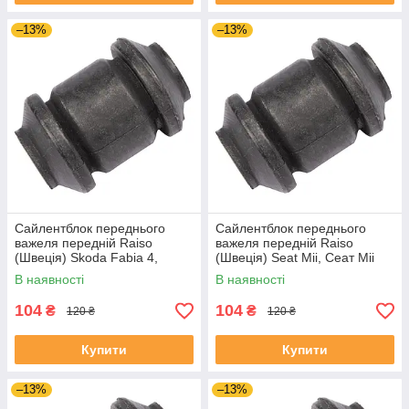
–13%
–13%
Сайлентблок переднього
Сайлентблок переднього
важеля передній Raiso
важеля передній Raiso
(Швеція) Skoda Fabia 4,
(Швеція) Seat Mii, Сеат Міі
Шкода Фабія 4 21- #RL-
11-19 #RL-1J0182V
В наявності
В наявності
1J0182V UAJJVOC4
UAAVQUI4
104
104
₴
₴
120 ₴
120 ₴
Купити
Купити
–13%
–13%