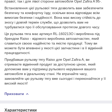
правої, так і для лівої сторони автомобіля Opel Zafira A 95-.
Встановлення цієї рульової тяги дозволить вам забезпечити
безпечну та комфортну їзду, оскільки вона відповідає всім
вимогам безпеки і надійності. Вона має високу стійкість до
зносу і довгий термін служби, що дозволить вам не
турбуватися про її обслуговування протягом довгого часу.
Ця рульова тяга має артикул RL-160213O і вироблена під
брендом Raiso - відомого виробника автозапчастин, який
славиться своєю надійністю та якістю продукції. Тому ви
можете бути впевнені у якості цієї запчастини і в її відмінній
працездатності.
Придбавши рульову тягу Raiso для Opel Zafira A, ви
отримаєте відмінний продукт за доступною ціною, який
допоможе вам у підтримці рульового керування вашого
автомобіля в ідеальному стані. Не втрачайте часу,
замовляйте цю рульову тягу вже сьогодні і переконайтеся у її
високій якості!
Приховати
Характеристики