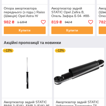
Опора амортизатора
Амортизатор задній
Амор
переднього (з підш.) Raiso
STATIC Opel Zafira B,
(Шве
(Швеція) Opel Astra H/
Опель Зафіра Б 04- #88-
Опел
Опель Астра Аш 04-14
0198 UAQCXFM4
#ST
982
819
782
₴
₴
1 129 ₴
942 ₴
#RC02834 UAJSGZB4
Купити
Купити
Акційні пропозиції та новинки
–13%
–13%
Амортизатор задній STATIC
Амортизатор задній STATIC
BMW 3 (E46), БМВ 3 (Е46) 95
Volkswagen Transporter T5,