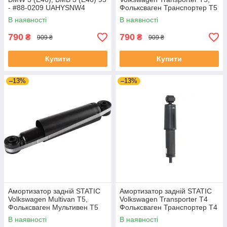
- #88-0209 UAHYSNW4
Фольксваген Транспортер Т5
#88-0136 UATPKMA4
В наявності
В наявності
790
790
₴
₴
909 ₴
909 ₴
Купити
Купити
–13%
–13%
Амортизатор задній STATIC
Амортизатор задній STATIC
Volkswagen Multivan T5,
Volkswagen Transporter T4
Фольксваген Мультивен Т5
Фольксваген Транспортер Т4
#88-0136 UACKUGH4
#88-0104 UARVFZS4
В наявності
В наявності