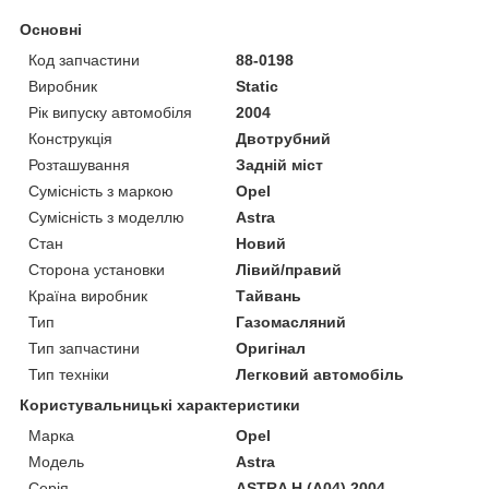
Основні
Код запчастини
88-0198
Виробник
Static
Рік випуску автомобіля
2004
Конструкція
Двотрубний
Розташування
Задній міст
Сумісність з маркою
Opel
Сумісність з моделлю
Astra
Стан
Новий
Сторона установки
Лівий/правий
Країна виробник
Тайвань
Тип
Газомасляний
Тип запчастини
Оригінал
Тип техніки
Легковий автомобіль
Користувальницькі характеристики
Марка
Opel
Мoдель
Astra
Серія
ASTRA H (A04) 2004-