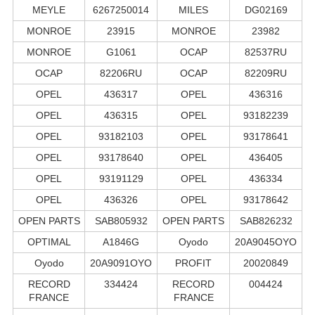
MEYLE
6267250014
MILES
DG02169
MONROE
23915
MONROE
23982
MONROE
G1061
OCAP
82537RU
OCAP
82206RU
OCAP
82209RU
OPEL
436317
OPEL
436316
OPEL
436315
OPEL
93182239
OPEL
93182103
OPEL
93178641
OPEL
93178640
OPEL
436405
OPEL
93191129
OPEL
436334
OPEL
436326
OPEL
93178642
OPEN PARTS
SAB805932
OPEN PARTS
SAB826232
OPTIMAL
A1846G
Oyodo
20A9045OYO
Oyodo
20A9091OYO
PROFIT
20020849
RECORD
334424
RECORD
004424
FRANCE
FRANCE