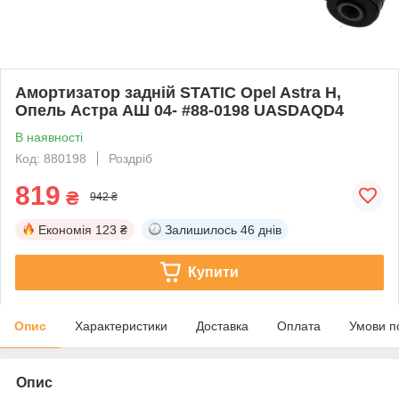
Амортизатор задній STATIC Opel Astra H,
Опель Астра АШ 04- #88-0198 UASDAQD4
В наявності
Код: 880198
Роздріб
819
₴
942 ₴
Економія
123 ₴
Залишилось
46 днів
Купити
Опис
Характеристики
Доставка
Оплата
Умови п
Опис