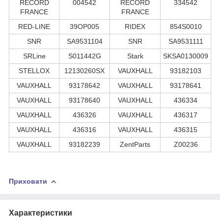
RECORD
004542
RECORD
334542
FRANCE
FRANCE
RED-LINE
39OP005
RIDEX
854S0010
SNR
SA9531104
SNR
SA9531111
SRLine
S011442G
Stark
SKSA0130009
STELLOX
12130260SX
VAUXHALL
93182103
VAUXHALL
93178642
VAUXHALL
93178641
VAUXHALL
93178640
VAUXHALL
436334
VAUXHALL
436326
VAUXHALL
436317
VAUXHALL
436316
VAUXHALL
436315
VAUXHALL
93182239
ZentParts
Z00236
Приховати
Характеристики