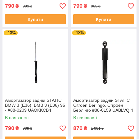
790
790
₴
₴
909 ₴
909 ₴
Купити
Купити
–13%
–13%
Амортизатор задній STATIC
Амортизатор задній STATIC
BMW 3 (E36), БМВ 3 (Е36) 95
Citroen Berlingo, Сітроен
- #88-0209 UAOKKCB4
Берлінго #88-0159 UABLVQI4
В наявності
В наявності
790
870
₴
₴
909 ₴
1 001 ₴