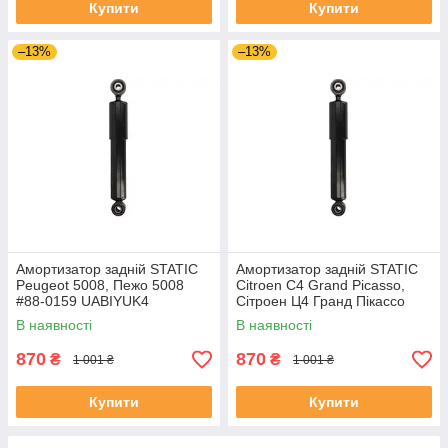
Купити
Купити
–13%
–13%
Амортизатор задній STATIC
Амортизатор задній STATIC
Peugeot 5008, Пежо 5008
Citroen C4 Grand Picasso,
#88-0159 UABIYUK4
Сітроен Ц4 Гранд Пікассо
#88-0159 UABFKUL4
В наявності
В наявності
870
870
₴
₴
1 001 ₴
1 001 ₴
Купити
Купити