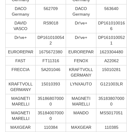
DACO
562709
DACO
563640
Germany
Germany
DAVID
RS9018
Dr!ve+
DP161010016
VASCO
6
Dr!ve+
DP161010054
Dr!ve+
DP161010052
2
1
EUROREPAR
1675672380
EUROREPAR
1623304480
FAST
FT11316
FENOX
A22062
FRECCIA
SA201046
KRAFTVOLL
15010281
GERMANY
KRAFTVOLL
15010393
LYNXAUTO
G121003LR
GERMANY
MAGNETI
35186807000
MAGNETI
35183807000
MARELLI
0
MARELLI
0
MAGNETI
35184007000
MANDO
MSS017051
MARELLI
0
MAXGEAR
110384
MAXGEAR
110385