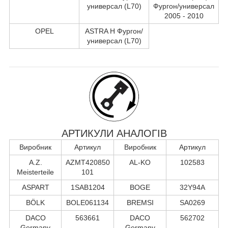
универсал (L70)
Фургон/универсал
2005 - 2010
OPEL
ASTRA H Фургон/
универсал (L70)
АРТИКУЛИ АНАЛОГІВ
Виробник
Артикул
Виробник
Артикул
A.Z.
AZMT420850
AL-KO
102583
Meisterteile
101
ASPART
1SAB1204
BOGE
32Y94A
BÖLK
BOLE061134
BREMSI
SA0269
DACO
563661
DACO
562702
Germany
Germany