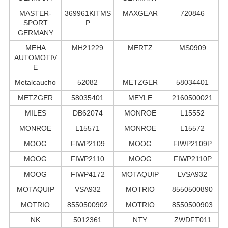
MASTER-
369961KITMS
MAXGEAR
720846
SPORT
P
GERMANY
MEHA
MH21229
MERTZ
MS0909
AUTOMOTIV
E
Metalcaucho
52082
METZGER
58034401
METZGER
58035401
MEYLE
2160500021
MILES
DB62074
MONROE
L15552
MONROE
L15571
MONROE
L15572
MOOG
FIWP2109
MOOG
FIWP2109P
MOOG
FIWP2110
MOOG
FIWP2110P
MOOG
FIWP4172
MOTAQUIP
LVSA932
MOTAQUIP
VSA932
MOTRIO
8550500890
MOTRIO
8550500902
MOTRIO
8550500903
NK
5012361
NTY
ZWDFT011