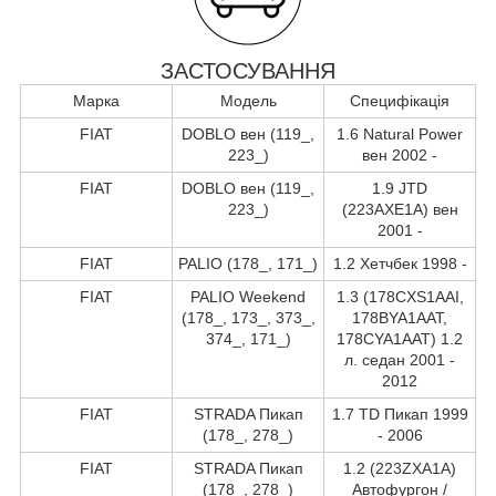
ЗАСТОСУВАННЯ
Марка
Модель
Специфікація
FIAT
DOBLO вен (119_,
1.6 Natural Power
223_)
вен 2002 -
FIAT
DOBLO вен (119_,
1.9 JTD
223_)
(223AXE1A) вен
2001 -
FIAT
PALIO (178_, 171_)
1.2 Хетчбек 1998 -
FIAT
PALIO Weekend
1.3 (178CXS1AAI,
(178_, 173_, 373_,
178BYA1AAT,
374_, 171_)
178CYA1AAT) 1.2
л. седан 2001 -
2012
FIAT
STRADA Пикап
1.7 TD Пикап 1999
(178_, 278_)
- 2006
FIAT
STRADA Пикап
1.2 (223ZXA1A)
(178_, 278_)
Автофургон /