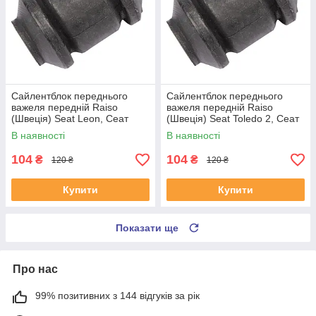
Сайлентблок переднього
Сайлентблок переднього
важеля передній Raiso
важеля передній Raiso
(Швеція) Seat Leon, Сеат
(Швеція) Seat Toledo 2, Сеат
Леон 99-06 #RL-1J0182V
Толедо 2 99-06 #RL-1J0182V
В наявності
В наявності
UAYSBXG4
UATOJRK4
104
104
₴
₴
120 ₴
120 ₴
Купити
Купити
Показати ще
Про нас
99% позитивних з 144 відгуків за рік