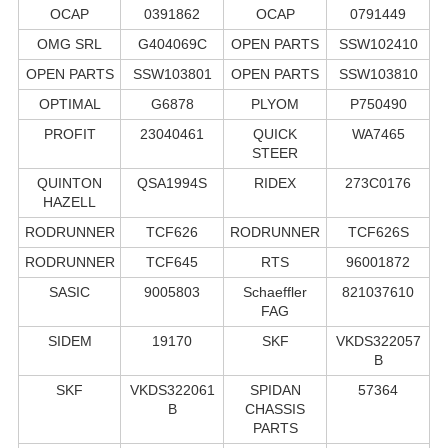
OCAP
0391862
OCAP
0791449
OMG SRL
G404069C
OPEN PARTS
SSW102410
OPEN PARTS
SSW103801
OPEN PARTS
SSW103810
OPTIMAL
G6878
PLYOM
P750490
PROFIT
23040461
QUICK
WA7465
STEER
QUINTON
QSA1994S
RIDEX
273C0176
HAZELL
RODRUNNER
TCF626
RODRUNNER
TCF626S
RODRUNNER
TCF645
RTS
96001872
SASIC
9005803
Schaeffler
821037610
FAG
SIDEM
19170
SKF
VKDS322057
B
SKF
VKDS322061
SPIDAN
57364
B
CHASSIS
PARTS