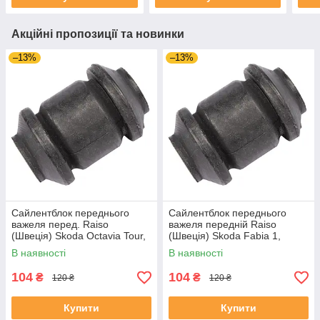
Акційні пропозиції та новинки
–13%
–13%
Сайлентблок переднього
Сайлентблок переднього
важеля перед. Raiso
важеля передній Raiso
(Швеція) Skoda Octavia Tour,
(Швеція) Skoda Fabia 1,
Октавія Тур 96- #RL-1J0182V
Шкода Фабія 1 99-08 #RL-
В наявності
В наявності
UAJOTLS4
1J0182V UAXPUCH4
104
104
₴
₴
120 ₴
120 ₴
Купити
Купити