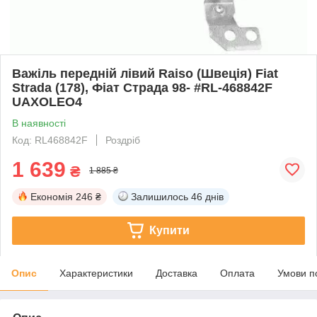
Важіль передній лівий Raiso (Швеція) Fiat
Strada (178), Фіат Страда 98- #RL-468842F
UAXOLEO4
В наявності
Код: RL468842F
Роздріб
1 639
₴
1 885 ₴
Економія
246 ₴
Залишилось
46 днів
Купити
Опис
Характеристики
Доставка
Оплата
Умови п