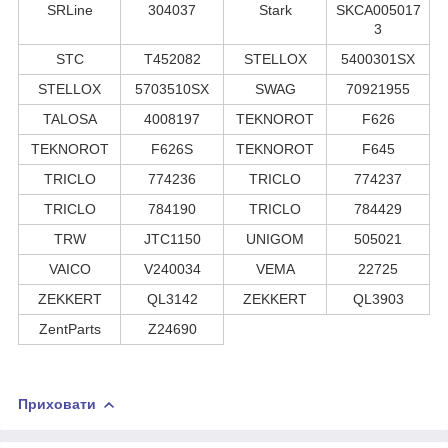
SRLine
304037
Stark
SKCA005017
3
STC
T452082
STELLOX
5400301SX
STELLOX
5703510SX
SWAG
70921955
TALOSA
4008197
TEKNOROT
F626
TEKNOROT
F626S
TEKNOROT
F645
TRICLO
774236
TRICLO
774237
TRICLO
784190
TRICLO
784429
TRW
JTC1150
UNIGOM
505021
VAICO
V240034
VEMA
22725
ZEKKERT
QL3142
ZEKKERT
QL3903
ZentParts
Z24690
Приховати