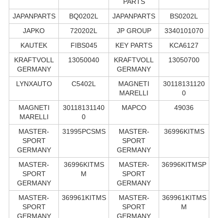
PARTS
JAPANPARTS
BQ0202L
JAPANPARTS
BS0202L
JAPKO
720202L
JP GROUP
3340101070
KAUTEK
FIBS045
KEY PARTS
KCA6127
KRAFTVOLL
13050040
KRAFTVOLL
13050700
GERMANY
GERMANY
LYNXAUTO
C5402L
MAGNETI
30118131120
MARELLI
0
MAGNETI
30118131140
MAPCO
49036
MARELLI
0
MASTER-
31995PCSMS
MASTER-
36996KITMS
SPORT
SPORT
GERMANY
GERMANY
MASTER-
36996KITMS
MASTER-
36996KITMSP
SPORT
M
SPORT
GERMANY
GERMANY
MASTER-
369961KITMS
MASTER-
369961KITMS
SPORT
SPORT
M
GERMANY
GERMANY