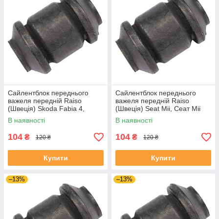
Сайлентблок переднього
Сайлентблок переднього
важеля передній Raiso
важеля передній Raiso
(Швеція) Skoda Fabia 4,
(Швеція) Seat Mii, Сеат Міі
Шкода Фабія 4 21- #RL-
11-19 #RL-1J0182V
В наявності
В наявності
1J0182V UAJJVOC4
UAAVQUI4
104
104
₴
₴
120 ₴
120 ₴
Купити
Купити
–13%
–13%