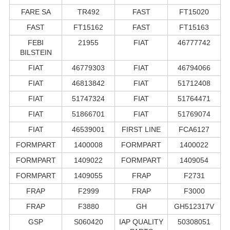
FARE SA
TR492
FAST
FT15020
FAST
FT15162
FAST
FT15163
FEBI
21955
FIAT
46777742
BILSTEIN
FIAT
46779303
FIAT
46794066
FIAT
46813842
FIAT
51712408
FIAT
51747324
FIAT
51764471
FIAT
51866701
FIAT
51769074
FIAT
46539001
FIRST LINE
FCA6127
FORMPART
1400008
FORMPART
1400022
FORMPART
1409022
FORMPART
1409054
FORMPART
1409055
FRAP
F2731
FRAP
F2999
FRAP
F3000
FRAP
F3880
GH
GH512317V
GSP
S060420
IAP QUALITY
50308051