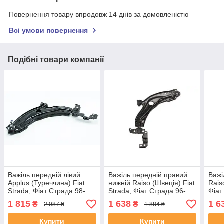
Повернення товару впродовж 14 днів за домовленістю
Всі умови повернення
Подібні товари компанії
Важіль передній лівий
Важіль передній правий
Важі
Applus (Туреччина) Fiat
нижній Raiso (Швеція) Fiat
Rais
Strada, Фіат Страда 98-
Strada, Фіат Страда 96-
Фіат
#12714AP UABOAKD4
#RL-468841F UADJTVJ4
468
1 815
1 638
1 6
₴
₴
2 087 ₴
1 884 ₴
Купити
Купити