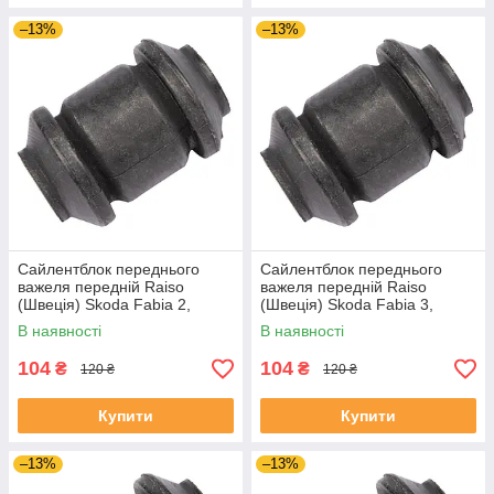
–13%
–13%
Сайлентблок переднього
Сайлентблок переднього
важеля передній Raiso
важеля передній Raiso
(Швеція) Skoda Fabia 2,
(Швеція) Skoda Fabia 3,
Шкода Фабія 2 06-14 #RL-
Шкода Фабія 3 14-21 #RL-
В наявності
В наявності
1J0182V UADIKZU4
1J0182V UATXDAZ4
104
104
₴
₴
120 ₴
120 ₴
Купити
Купити
–13%
–13%