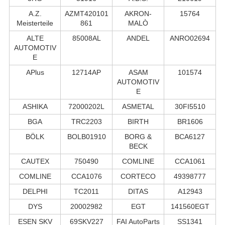
A.Z.
AZMT420101
AKRON-
15764
Meisterteile
861
MALÒ
ALTE
85008AL
ANDEL
ANRO02694
AUTOMOTIV
E
APlus
12714AP
ASAM
101574
AUTOMOTIV
E
ASHIKA
72000202L
ASMETAL
30FI5510
BGA
TRC2203
BIRTH
BR1606
BÖLK
BOLB01910
BORG &
BCA6127
BECK
CAUTEX
750490
COMLINE
CCA1061
COMLINE
CCA1076
CORTECO
49398777
DELPHI
TC2011
DITAS
A12943
DYS
20002982
EGT
141560EGT
ESEN SKV
69SKV227
FAI AutoParts
SS1341