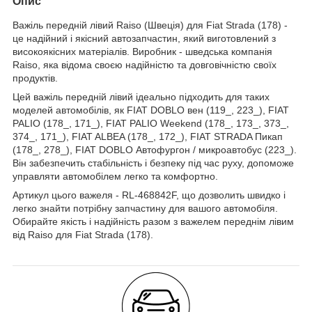
Опис
Важіль передній лівий Raiso (Швеція) для Fiat Strada (178) -
це надійний і якісний автозапчастин, який виготовлений з
високоякісних матеріалів. Виробник - шведська компанія
Raiso, яка відома своєю надійністю та довговічністю своїх
продуктів.
Цей важіль передній лівий ідеально підходить для таких
моделей автомобілів, як FIAT DOBLO вен (119_, 223_), FIAT
PALIO (178_, 171_), FIAT PALIO Weekend (178_, 173_, 373_,
374_, 171_), FIAT ALBEA (178_, 172_), FIAT STRADA Пикап
(178_, 278_), FIAT DOBLO Автофургон / микроавтобус (223_).
Він забезпечить стабільність і безпеку під час руху, допоможе
управляти автомобілем легко та комфортно.
Артикул цього важеля - RL-468842F, що дозволить швидко і
легко знайти потрібну запчастину для вашого автомобіля.
Обирайте якість і надійність разом з важелем переднім лівим
від Raiso для Fiat Strada (178).