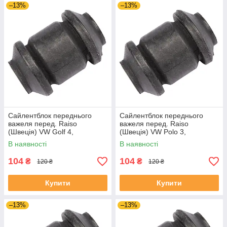
–13%
–13%
Сайлентблок переднього
Сайлентблок переднього
важеля перед. Raiso
важеля перед. Raiso
(Швеція) VW Golf 4,
(Швеція) VW Polo 3,
Фольксваген Гольф 4 97-05
Фольксваген Поло 3 94-01
В наявності
В наявності
#RL-1J0182V UAKDTBR4
#RL-1J0182V UANMEGC4
104
104
₴
₴
120 ₴
120 ₴
Купити
Купити
–13%
–13%