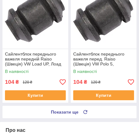
Сайлентблок переднього
Сайлентблок переднього
важеля передній Raiso
важеля перед. Raiso
(Швеція) VW Load UP, Лоад
(Швеція) VW Polo 5,
АП 14-19 #RL-1J0182V
Фольксваген Поло 5 09-18
В наявності
В наявності
UAJZIIR4
#RL-1J0182V UAPIXZG4
104
104
₴
₴
120 ₴
120 ₴
Купити
Купити
Показати ще
Про нас