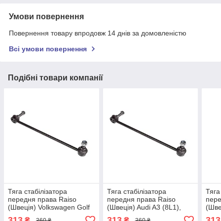
Умови повернення
Повернення товару впродовж 14 днів за домовленістю
Всі умови повернення
Подібні товари компанії
Тяга стабілізатора
Тяга стабілізатора
Тяга
передня права Raiso
передня права Raiso
пере
(Швеція) Volkswagen Golf
(Швеція) Audi A3 (8L1),
(Шве
IV, Гольф 4 97-05 #RL-
Ауді А3 96-03 #RL-
Леон
313
313
313
₴
₴
360 ₴
360 ₴