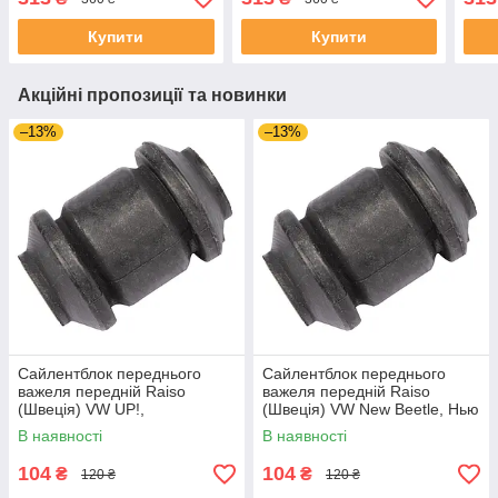
841316A UAEXBTH4
841316A UAWNMNL4
UAY
Купити
Купити
Акційні пропозиції та новинки
–13%
–13%
Сайлентблок переднього
Сайлентблок переднього
важеля передній Raiso
важеля передній Raiso
(Швеція) VW UP!,
(Швеція) VW New Beetle, Нью
Фольксваген АП 11- #RL-
Бітл 98-10 #RL-1J0182V
В наявності
В наявності
1J0182V UACADAW4
UACFUSR4
104
104
₴
₴
120 ₴
120 ₴