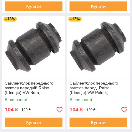
Купити
Купити
–13%
–13%
Сайлентблок переднього
Сайлентблок переднього
важеля передній Raiso
важеля перед. Raiso
(Швеція) VW Bora,
(Швеція) VW Polo 4,
Фольксваген Бора 98-05 #RL-
Фольксваген Поло 4 01-09
В наявності
В наявності
1J0182V UAEJSXV4
#RL-1J0182V UALPDQH4
104
104
₴
₴
120 ₴
120 ₴
Купити
Купити