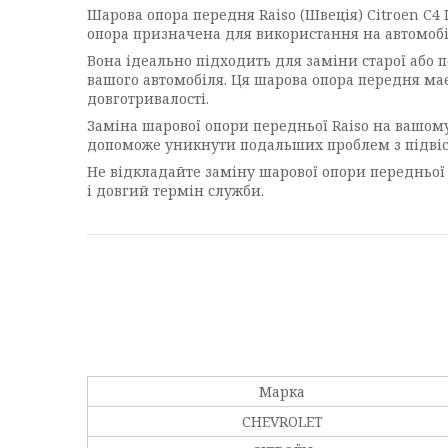
Шарова опора передня Raiso (Швеція) Citroen C4 
опора призначена для використання на автомобілях
Вона ідеально підходить для заміни старої або 
вашого автомобіля. Ця шарова опора передня має
довготривалості.
Заміна шарової опори передньої Raiso на вашому 
допоможе уникнути подальших проблем з підвіско
Не відкладайте заміну шарової опори передньої 
і довгий термін служби.
Марка
CHEVROLET