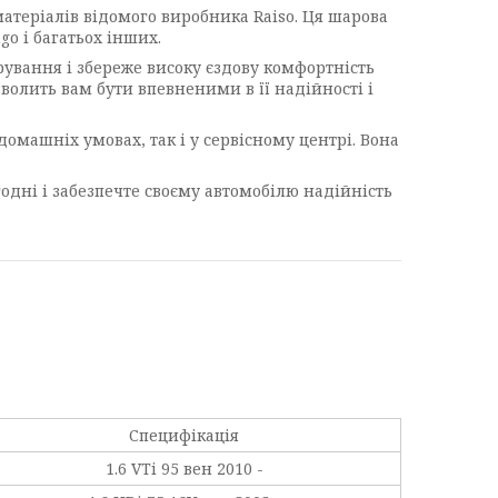
 матеріалів відомого виробника Raiso. Ця шарова
go і багатьох інших.
рування і збереже високу єздову комфортність
волить вам бути впевненими в її надійності і
домашніх умовах, так і у сервісному центрі. Вона
одні і забезпечте своєму автомобілю надійність
Специфікація
1.6 VTi 95 вен 2010 -