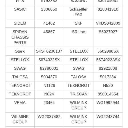
RTS
9792362
SAKURA
430104061
SASIC
2306050
Schaeffler
818041910
FAG
SIDEM
41462
SKF
VKDS842009
SPIDAN
45867
SRLine
S6027027
CHASSIS
PARTS
Stark
SKST0230137
STELLOX
5602988SX
STELLOX
5674022SX
STELLOX
5674022ASX
SWAG
82790001
SWAG
82921808
TALOSA
5004370
TALOSA
5017284
TEKNOROT
N1126
TEKNOROT
N530
TEKNOROT
N624
TRISCAN
850014654
VEMA
23464
WILMINK
WG1992944
GROUP
WILMINK
WG2037482
WILMINK
WG2243744
GROUP
GROUP