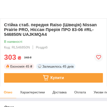
Стійка стаб. передня Raiso (Швеція) Nissan
Prairie PRO, Ніссан Прерія ПРО 83-06 #RL-
546850N UAJKMQA4
В наявності
Код: RL546850N
Роздріб
303
₴
348 ₴
Економія
45 ₴
Залишилось
45 днів
Купити
Опис
Характеристики
Доставка
Оплата
Умови п