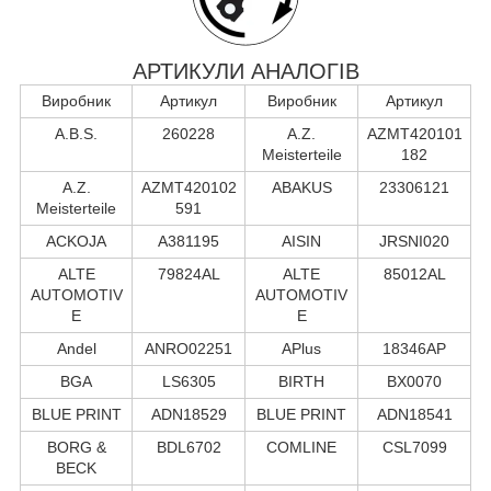
АРТИКУЛИ АНАЛОГІВ
Виробник
Артикул
Виробник
Артикул
A.B.S.
260228
A.Z.
AZMT420101
Meisterteile
182
A.Z.
AZMT420102
ABAKUS
23306121
Meisterteile
591
ACKOJA
A381195
AISIN
JRSNI020
ALTE
79824AL
ALTE
85012AL
AUTOMOTIV
AUTOMOTIV
E
E
Andel
ANRO02251
APlus
18346AP
BGA
LS6305
BIRTH
BX0070
BLUE PRINT
ADN18529
BLUE PRINT
ADN18541
BORG &
BDL6702
COMLINE
CSL7099
BECK