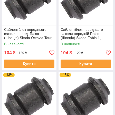
Сайлентблок переднього
Сайлентблок переднього
важеля перед. Raiso
важеля передній Raiso
(Швеція) Skoda Octavia Tour,
(Швеція) Skoda Fabia 1,
Октавія Тур 96- #RL-1J0182V
Шкода Фабія 1 99-08 #RL-
В наявності
В наявності
UAJOTLS4
1J0182V UAXPUCH4
104
104
₴
₴
120 ₴
120 ₴
Купити
Купити
–13%
–13%