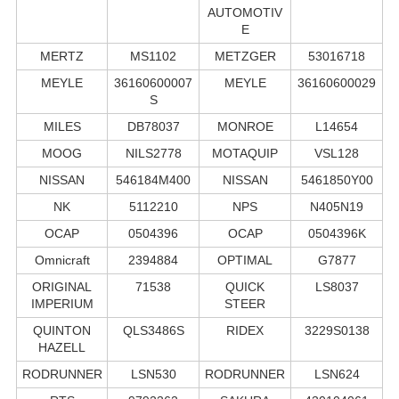
AUTOMOTIV
E
MERTZ
MS1102
METZGER
53016718
MEYLE
36160600007
MEYLE
36160600029
S
MILES
DB78037
MONROE
L14654
MOOG
NILS2778
MOTAQUIP
VSL128
NISSAN
546184M400
NISSAN
5461850Y00
NK
5112210
NPS
N405N19
OCAP
0504396
OCAP
0504396K
Omnicraft
2394884
OPTIMAL
G7877
ORIGINAL
71538
QUICK
LS8037
IMPERIUM
STEER
QUINTON
QLS3486S
RIDEX
3229S0138
HAZELL
RODRUNNER
LSN530
RODRUNNER
LSN624