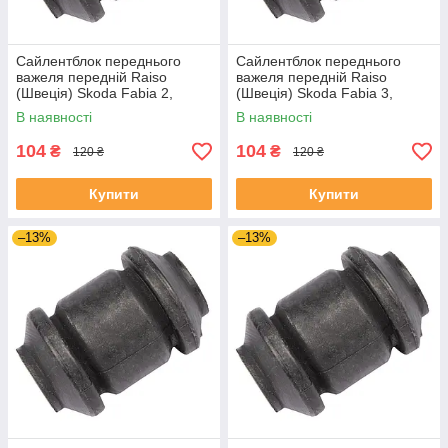
Сайлентблок переднього
Сайлентблок переднього
важеля передній Raiso
важеля передній Raiso
(Швеція) Skoda Fabia 2,
(Швеція) Skoda Fabia 3,
Шкода Фабія 2 06-14 #RL-
Шкода Фабія 3 14-21 #RL-
В наявності
В наявності
1J0182V UADIKZU4
1J0182V UATXDAZ4
104
104
₴
₴
120 ₴
120 ₴
Купити
Купити
–13%
–13%