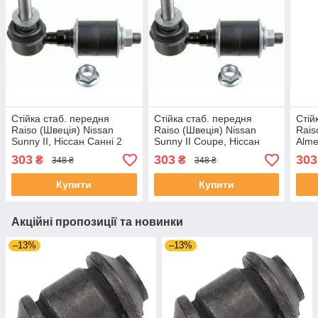
Стійка стаб. передня
Стійка стаб. передня
Стій
Raiso (Швеція) Nissan
Raiso (Швеція) Nissan
Rais
Sunny II, Ніссан Санні 2
Sunny II Coupe, Ніссан
Alme
83-06 #RL-546850N
Санні 2 Купе 83-06 #RL-
83-0
303
303
303
₴
₴
348 ₴
348 ₴
UACDCMX4
546850N UAGTPPZ4
UAJ
Купити
Купити
Акційні пропозиції та новинки
–13%
–13%