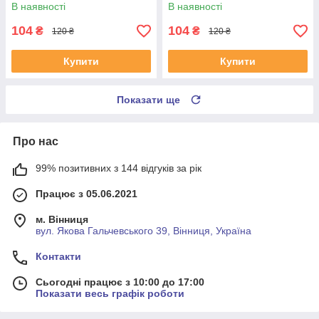
Леон 99-06 #RL-1J0182V
Толедо 2 99-06 #RL-1J0182V
В наявності
В наявності
UAYSBXG4
UATOJRK4
104
104
₴
₴
120 ₴
120 ₴
Купити
Купити
Показати ще
Про нас
99% позитивних з 144 відгуків за рік
Працює з 05.06.2021
м. Вінниця
вул. Якова Гальчевського 39, Вінниця, Україна
Контакти
Сьогодні працює з 10:00 до 17:00
Показати весь графік роботи