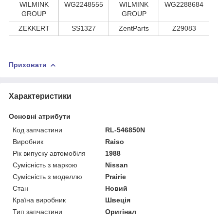
WILMINK
WG2248555
WILMINK
WG2288684
GROUP
GROUP
ZEKKERT
SS1327
ZentParts
Z29083
Приховати
Характеристики
Основні атрибути
Код запчастини
RL-546850N
Виробник
Raiso
Рік випуску автомобіля
1988
Сумісність з маркою
Nissan
Сумісність з моделлю
Prairie
Стан
Новий
Країна виробник
Швеція
Тип запчастини
Оригінал