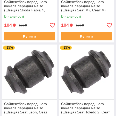
Сайлентблок переднього
Сайлентблок переднього
важеля передній Raiso
важеля передній Raiso
(Швеція) Skoda Fabia 4,
(Швеція) Seat Mii, Сеат Міі
Шкода Фабія 4 21- #RL-
11-19 #RL-1J0182V
В наявності
В наявності
1J0182V UAJJVOC4
UAAVQUI4
104
104
₴
₴
120 ₴
120 ₴
Купити
Купити
–13%
–13%
Сайлентблок переднього
Сайлентблок переднього
важеля передній Raiso
важеля передній Raiso
(Швеція) Seat Leon, Сеат
(Швеція) Seat Toledo 2, Сеат