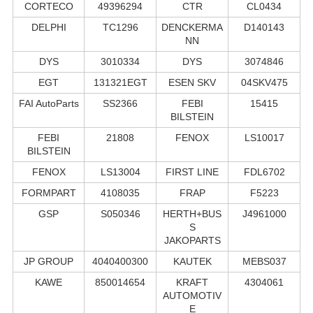
CORTECO
49396294
CTR
CL0434
DELPHI
TC1296
DENCKERMA
D140143
NN
DYS
3010334
DYS
3074846
EGT
131321EGT
ESEN SKV
04SKV475
FAI AutoParts
SS2366
FEBI
15415
BILSTEIN
FEBI
21808
FENOX
LS10017
BILSTEIN
FENOX
LS13004
FIRST LINE
FDL6702
FORMPART
4108035
FRAP
F5223
GSP
S050346
HERTH+BUS
J4961000
S
JAKOPARTS
JP GROUP
4040400300
KAUTEK
MEBS037
KAWE
850014654
KRAFT
4304061
AUTOMOTIV
E