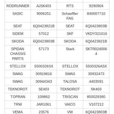
RODRUNNER
AJSK403
RTS
9290904
SASIC
9006251
Schaeffler
840007710
FAG
SEAT
6Q0423821B
SEAT
6Q0423803B
SIDEM
57012
SKF
VKDY321016
SKODA
6Q0423803B
SKODA
6Q0423821B
SPIDAN
57173
Stark
SKTR024006
CHASSIS
4
PARTS
STELLOX
5500326SX
STELLOX
5500326ASX
SWAG
30919816
SWAG
30932473
SWAG
30944343
TALOSA
4403591
TEKNOROT
SE403
TEKNOROT
SK403
TOPRAN
109862
TRISCAN
850029380
TRW
JAR1061
VAICO
V107212
VEMA
23576
VW
6Q0423803B