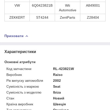
VW
6Q0423821B
Wti
A849001
Automotive
ZEKKERT
ST4244
ZentParts
Z28404
Приховати
Характеристики
Основні атрибути
Код запчастини
RL-423821W
Виробник
Raiso
Рік випуску автомобіля
2002
Сумісність з маркою
Seat
Сумісність з моделлю
Ibiza
Стан
Новий
Країна виробник
Швеція
Тип запчастини
Оригінал