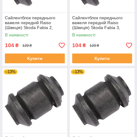
Сайлентблок переднього
Сайлентблок переднього
важеля передній Raiso
важеля передній Raiso
(Швеція) Skoda Fabia 2,
(Швеція) Skoda Fabia 3,
Шкода Фабія 2 06-14 #RL-
Шкода Фабія 3 14-21 #RL-
В наявності
В наявності
1J0182V UADIKZU4
1J0182V UATXDAZ4
104
104
₴
₴
120 ₴
120 ₴
Купити
Купити
–13%
–13%