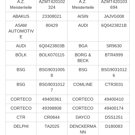
A.Z.
AZMT420102
A.Z.
AZMT420103
Meisterteile
324
Meisterteile
694
ABAKUS
23308021
AISIN
JAJVG008
ASAM
80429
AUDI
6Q0423821B
AUTOMOTIV
E
AUDI
6Q0423803B
BGA
SR9630
BÖLK
BOLK070115
BORG &
BTR4999
BECK
BSG
BSG9031005
BSG
BSG9031012
8
6
BSG
BSG9031012
COMLINE
CTR3031
7
CORTECO
49400361
CORTECO
49400410
CORTECO
49398808
CORTECO
49400174
CTR
CR0844
DAYCO
DSS1251
DELPHI
TA2025
DENCKERMA
D180083
NN