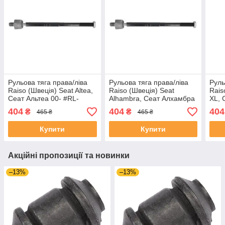
Рульова тяга права/ліва
Рульова тяга права/ліва
Руль
Raiso (Швеція) Seat Altea,
Raiso (Швеція) Seat
Rais
Сеат Альтеа 00- #RL-
Alhambra, Сеат Алхамбра
XL, 
104810W UAXDEPG4
00- #RL-104810W
#RL
404
404
404
₴
₴
465 ₴
465 ₴
UAAIGZG4
Купити
Купити
Акційні пропозиції та новинки
–13%
–13%