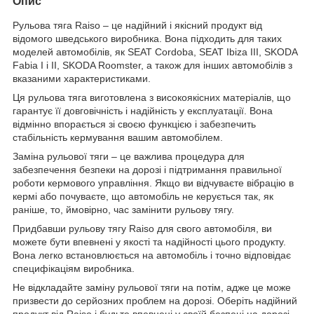
Опис
Рульова тяга Raiso – це надійний і якісний продукт від
відомого шведського виробника. Вона підходить для таких
моделей автомобілів, як SEAT Cordoba, SEAT Ibiza III, SKODA
Fabia I і II, SKODA Roomster, а також для інших автомобілів з
вказаними характеристиками.
Ця рульова тяга виготовлена з високоякісних матеріалів, що
гарантує її довговічність і надійність у експлуатації. Вона
відмінно впорається зі своєю функцією і забезпечить
стабільність кермування вашим автомобілем.
Заміна рульової тяги – це важлива процедура для
забезпечення безпеки на дорозі і підтримання правильної
роботи кермового управління. Якщо ви відчуваєте вібрацію в
кермі або почуваєте, що автомобіль не керується так, як
раніше, то, ймовірно, час замінити рульову тягу.
Придбавши рульову тягу Raiso для свого автомобіля, ви
можете бути впевнені у якості та надійності цього продукту.
Вона легко встановлюється на автомобіль і точно відповідає
специфікаціям виробника.
Не відкладайте заміну рульової тяги на потім, адже це може
призвести до серйозних проблем на дорозі. Оберіть надійний
продукт від Raiso і будьте впевнені у своїй безпеці на дорозі.