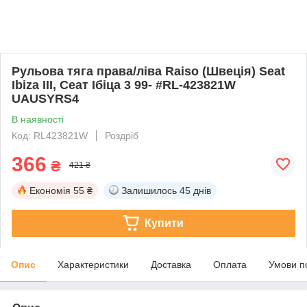
Рульова тяга права/ліва Raiso (Швеція) Seat
Ibiza III, Сеат Ібіца 3 99- #RL-423821W
UAUSYRS4
В наявності
Код: RL423821W
Роздріб
366
₴
421 ₴
Економія
55 ₴
Залишилось
45 днів
Купити
Опис
Характеристики
Доставка
Оплата
Умови п