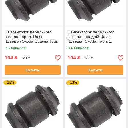
Сайлентблок переднього
Сайлентблок переднього
важеля перед. Raiso
важеля передній Raiso
(Швеція) Skoda Octavia Tour,
(Швеція) Skoda Fabia 1,
Октавія Тур 96- #RL-1J0182V
Шкода Фабія 1 99-08 #RL-
В наявності
В наявності
UAJOTLS4
1J0182V UAXPUCH4
104
104
₴
₴
120 ₴
120 ₴
Купити
Купити
–13%
–13%