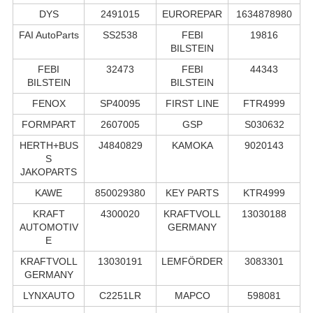
DYS
2491015
EUROREPAR
1634878980
FAI AutoParts
SS2538
FEBI
19816
BILSTEIN
FEBI
32473
FEBI
44343
BILSTEIN
BILSTEIN
FENOX
SP40095
FIRST LINE
FTR4999
FORMPART
2607005
GSP
S030632
HERTH+BUS
J4840829
KAMOKA
9020143
S
JAKOPARTS
KAWE
850029380
KEY PARTS
KTR4999
KRAFT
4300020
KRAFTVOLL
13030188
AUTOMOTIV
GERMANY
E
KRAFTVOLL
13030191
LEMFÖRDER
3083301
GERMANY
LYNXAUTO
C2251LR
MAPCO
598081