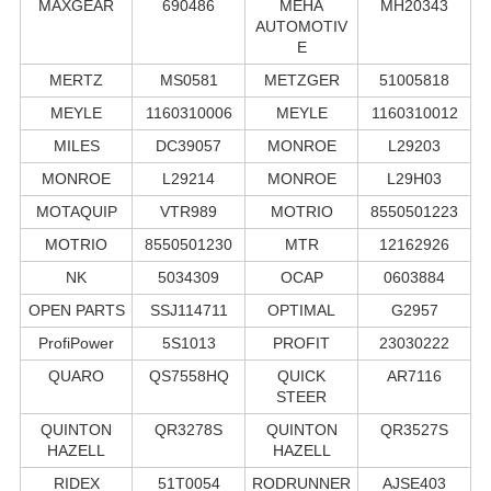
MAXGEAR
690486
MEHA
MH20343
AUTOMOTIV
E
MERTZ
MS0581
METZGER
51005818
MEYLE
1160310006
MEYLE
1160310012
MILES
DC39057
MONROE
L29203
MONROE
L29214
MONROE
L29H03
MOTAQUIP
VTR989
MOTRIO
8550501223
MOTRIO
8550501230
MTR
12162926
NK
5034309
OCAP
0603884
OPEN PARTS
SSJ114711
OPTIMAL
G2957
ProfiPower
5S1013
PROFIT
23030222
QUARO
QS7558HQ
QUICK
AR7116
STEER
QUINTON
QR3278S
QUINTON
QR3527S
HAZELL
HAZELL
RIDEX
51T0054
RODRUNNER
AJSE403