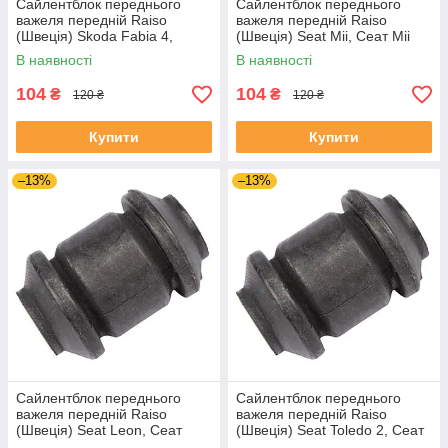
Сайлентблок переднього
Сайлентблок переднього
важеля передній Raiso
важеля передній Raiso
(Швеція) Skoda Fabia 4,
(Швеція) Seat Mii, Сеат Міі
Шкода Фабія 4 21- #RL-
11-19 #RL-1J0182V
В наявності
В наявності
1J0182V UAJJVOC4
UAAVQUI4
104
104
₴
₴
120 ₴
120 ₴
Купити
Купити
–13%
–13%
Сайлентблок переднього
Сайлентблок переднього
важеля передній Raiso
важеля передній Raiso
(Швеція) Seat Leon, Сеат
(Швеція) Seat Toledo 2, Сеат
Леон 99-06 #RL-1J0182V
Толедо 2 99-06 #RL-1J0182V