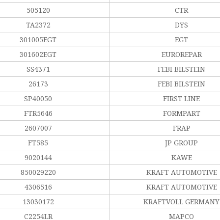
505120
CTR
TA2372
DYS
301005EGT
EGT
301602EGT
EUROREPAR
SS4371
FEBI BILSTEIN
26173
FEBI BILSTEIN
SP40050
FIRST LINE
FTR5646
FORMPART
2607007
FRAP
FT585
JP GROUP
9020144
KAWE
850029220
KRAFT AUTOMOTIVE
4306516
KRAFT AUTOMOTIVE
13030172
KRAFTVOLL GERMANY
C2254LR
MAPCO