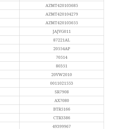
AZMT420103685
AZMT420104279
AZMT420103655
JAJVG011
87221AL
20554AP
70514
80351
20VW2010
0011021553
SR7908
AX7080
BTR5166
CTR3386
49399967