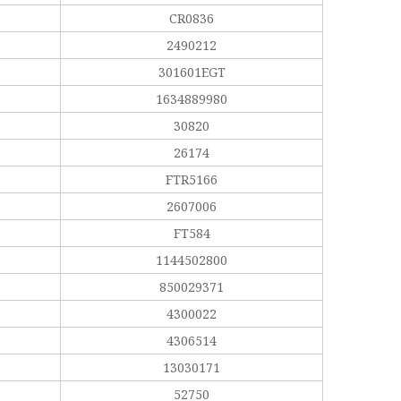
CR0836
2490212
301601EGT
1634889980
30820
26174
FTR5166
2607006
FT584
1144502800
850029371
4300022
4306514
13030171
52750