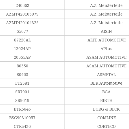
240563
A.Z. Meisterteile
AZMT420103979
A.Z. Meisterteile
AZMT420104325
A.Z. Meisterteile
55077
AISIN
87220AL
ALTE AUTOMOTIVE
13024AP
APlus
20555AP
ASAM AUTOMOTIVE
80350
ASAM AUTOMOTIVE
80463
ASMETAL
FT2381
BBR Automotive
SR7901
BGA
SR9619
BIRTH
BTR5646
BORG & BECK
BSG90310057
COMLINE
CTR3436
CORTECO