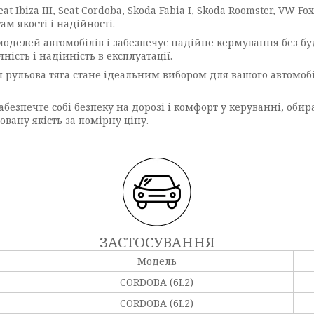
at Ibiza III, Seat Cordoba, Skoda Fabia I, Skoda Roomster, VW
м якості і надійності.
моделей автомобілів і забезпечує надійне кермування без бу
ність і надійність в експлуатації.
 рульова тяга стане ідеальним вибором для вашого автомобі
абезпечте собі безпеку на дорозі і комфорт у керуванні, оби
вану якість за помірну ціну.
ЗАСТОСУВАННЯ
Модель
CORDOBA (6L2)
CORDOBA (6L2)