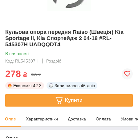
Кульова опора передня Raiso (Швеція) Kia
Sportage II, Кіа Спортейдж 2 04-18 #RL-
545307H UADQQDT4
В наявності
Код: RL545307H
Роздріб
278
₴
320 ₴
Економія
42 ₴
Залишилось
46 днів
Купити
Опис
Характеристики
Доставка
Оплата
Умови п