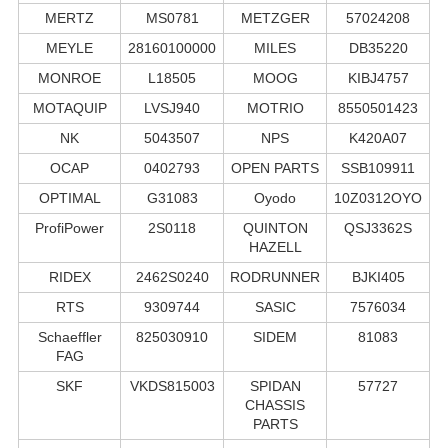
MERTZ
MS0781
METZGER
57024208
MEYLE
28160100000
MILES
DB35220
MONROE
L18505
MOOG
KIBJ4757
MOTAQUIP
LVSJ940
MOTRIO
8550501423
NK
5043507
NPS
K420A07
OCAP
0402793
OPEN PARTS
SSB109911
OPTIMAL
G31083
Oyodo
10Z0312OYO
ProfiPower
2S0118
QUINTON
QSJ3362S
HAZELL
RIDEX
2462S0240
RODRUNNER
BJKI405
RTS
9309744
SASIC
7576034
Schaeffler
825030910
SIDEM
81083
FAG
SKF
VKDS815003
SPIDAN
57727
CHASSIS
PARTS