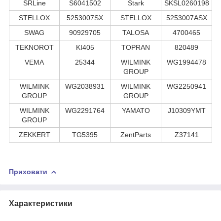
SRLine
S6041502
Stark
SKSL0260198
STELLOX
5253007SX
STELLOX
5253007ASX
SWAG
90929705
TALOSA
4700465
TEKNOROT
KI405
TOPRAN
820489
VEMA
25344
WILMINK
WG1994478
GROUP
WILMINK
WG2038931
WILMINK
WG2250941
GROUP
GROUP
WILMINK
WG2291764
YAMATO
J10309YMT
GROUP
ZEKKERT
TG5395
ZentParts
Z37141
Приховати
Характеристики