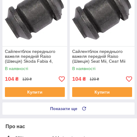
Сайлентблок переднього
Сайлентблок переднього
важеля передній Raiso
важеля передній Raiso
(Швеція) Skoda Fabia 4,
(Швеція) Seat Mii, Сеат Міі
Шкода Фабія 4 21- #RL-
11-19 #RL-1J0182V
В наявності
В наявності
1J0182V UAJJVOC4
UAAVQUI4
104
104
₴
₴
120 ₴
120 ₴
Купити
Купити
Показати ще
Про нас