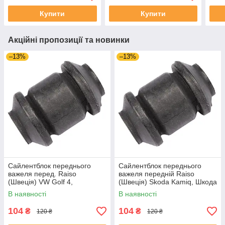
Купити
Купити
Акційні пропозиції та новинки
–13%
–13%
Сайлентблок переднього
Сайлентблок переднього
важеля перед. Raiso
важеля передній Raiso
(Швеція) VW Golf 4,
(Швеція) Skoda Kamiq, Шкода
Фольксваген Гольф 4 97-05
Камік 16- #RL-1J0182V
В наявності
В наявності
#RL-1J0182V UAKDTBR4
UAPKNDR4
104
104
₴
₴
120 ₴
120 ₴