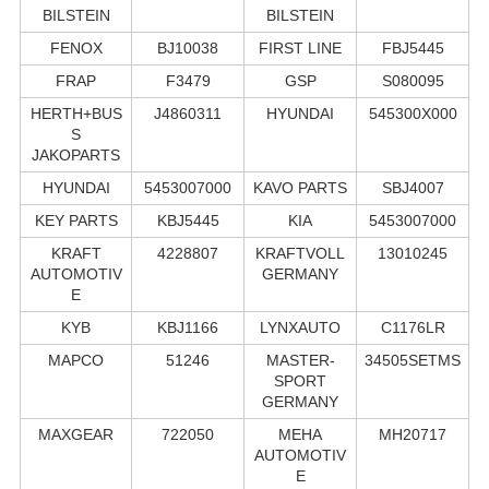
BILSTEIN
BILSTEIN
FENOX
BJ10038
FIRST LINE
FBJ5445
FRAP
F3479
GSP
S080095
HERTH+BUS
J4860311
HYUNDAI
545300X000
S
JAKOPARTS
HYUNDAI
5453007000
KAVO PARTS
SBJ4007
KEY PARTS
KBJ5445
KIA
5453007000
KRAFT
4228807
KRAFTVOLL
13010245
AUTOMOTIV
GERMANY
E
KYB
KBJ1166
LYNXAUTO
C1176LR
MAPCO
51246
MASTER-
34505SETMS
SPORT
GERMANY
MAXGEAR
722050
MEHA
MH20717
AUTOMOTIV
E