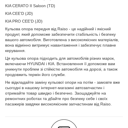
KIA CERATO II Saloon (TD)
KIA CEE'D (JD)
KIA PRO CEE'D (JD)
Кульова опора передня від Raiso - це надійний і якісний
продукт, який допоможе забезпечити стабільність і безпеку
вашого автомобіля. Виготовлена з високоякісних матеріалів,
вона відмінно витримує навантаження і забезпечує плавне
керування.
Ця кульова опора підходить для автомобілів різних марок,
включаючи HYUNDAI і KIA. Встановлення її допоможе вам
уникнути проблем зі стійкістю автомобіля на дорозі, а також
продовжить термін його служби.
Не відкладайте заміну кульової опори на потім - замовте вже
сьогодні в нашому інтернет-магазині автозапчастин і
отримайте товар швидко і безпечно. Заощаджуйте на
ремонтних роботах та дбайте про безпеку себе і своїх
пасажирів завдяки високоякісним запчастинам від Raiso.