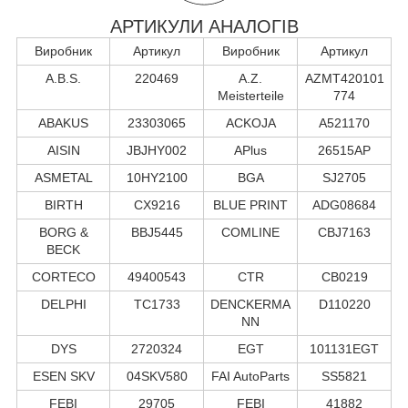
АРТИКУЛИ АНАЛОГІВ
Виробник
Артикул
Виробник
Артикул
A.B.S.
220469
A.Z.
AZMT420101
Meisterteile
774
ABAKUS
23303065
ACKOJA
A521170
AISIN
JBJHY002
APlus
26515AP
ASMETAL
10HY2100
BGA
SJ2705
BIRTH
CX9216
BLUE PRINT
ADG08684
BORG &
BBJ5445
COMLINE
CBJ7163
BECK
CORTECO
49400543
CTR
CB0219
DELPHI
TC1733
DENCKERMA
D110220
NN
DYS
2720324
EGT
101131EGT
ESEN SKV
04SKV580
FAI AutoParts
SS5821
FEBI
29705
FEBI
41882