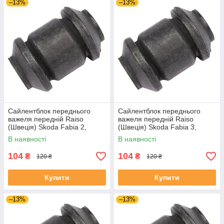
–13%
–13%
Сайлентблок переднього
Сайлентблок переднього
важеля передній Raiso
важеля передній Raiso
(Швеція) Skoda Fabia 2,
(Швеція) Skoda Fabia 3,
Шкода Фабія 2 06-14 #RL-
Шкода Фабія 3 14-21 #RL-
В наявності
В наявності
1J0182V UADIKZU4
1J0182V UATXDAZ4
104
104
₴
₴
120 ₴
120 ₴
Купити
Купити
–13%
–13%