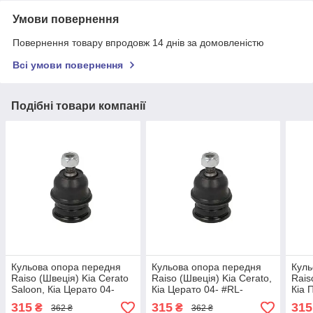
Умови повернення
Повернення товару впродовж 14 днів за домовленістю
Всі умови повернення
Подібні товари компанії
Кульова опора передня
Кульова опора передня
Куль
Raiso (Швеція) Kia Cerato
Raiso (Швеція) Kia Cerato,
Rais
Saloon, Кіа Церато 04-
Кіа Церато 04- #RL-
Кіа 
#RL-503316H UARLIJR4
503316H UAZNGXV4
503
315
315
315
₴
₴
362 ₴
362 ₴