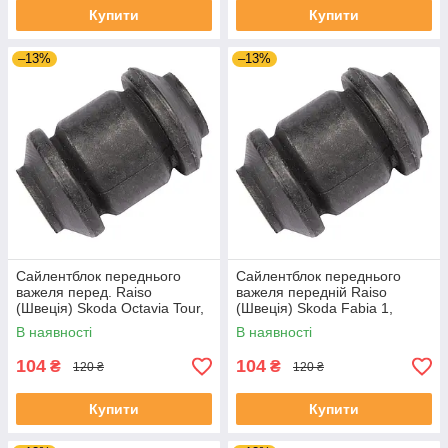
Купити
Купити
–13%
–13%
Сайлентблок переднього
Сайлентблок переднього
важеля перед. Raiso
важеля передній Raiso
(Швеція) Skoda Octavia Tour,
(Швеція) Skoda Fabia 1,
Октавія Тур 96- #RL-1J0182V
Шкода Фабія 1 99-08 #RL-
В наявності
В наявності
UAJOTLS4
1J0182V UAXPUCH4
104
104
₴
₴
120 ₴
120 ₴
Купити
Купити