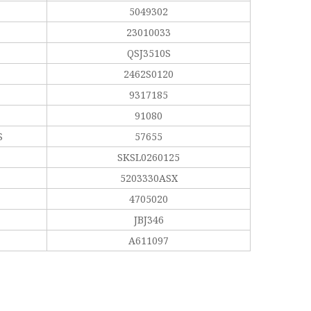
5049302
23010033
QSJ3510S
2462S0120
9317185
91080
S
57655
SKSL0260125
5203330ASX
4705020
JBJ346
A611097