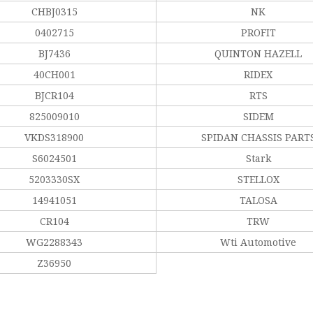
CHBJ0315
NK
0402715
PROFIT
BJ7436
QUINTON HAZELL
40CH001
RIDEX
BJCR104
RTS
825009010
SIDEM
VKDS318900
SPIDAN CHASSIS PART
S6024501
Stark
5203330SX
STELLOX
14941051
TALOSA
CR104
TRW
WG2288343
Wti Automotive
Z36950