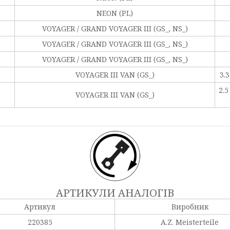
NEON (PL)
VOYAGER / GRAND VOYAGER III (GS_, NS_)
VOYAGER / GRAND VOYAGER III (GS_, NS_)
VOYAGER / GRAND VOYAGER III (GS_, NS_)
VOYAGER III VAN (GS_)
3.
2.
VOYAGER III VAN (GS_)
АРТИКУЛИ АНАЛОГІВ
Артикул
Виробник
220385
A.Z. Meisterteile