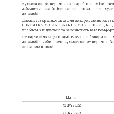
Кульова опора передня від виробника Raiso - нез
забезпечує надійність і довговічність в експлуат
автомобіля.
Даний товар підходить для використання на таки
CHRYSLER VOYAGER / GRAND VOYAGER III (GS_, NS_
проблем з підвіскою та забезпечить вам комфорт
Не варто відкладати заміну кульової опори перед
автомобіля, обираючи кульову опору передню Rais
вигідною ціною!
Марка
CHRYSLER
CHRYSLER