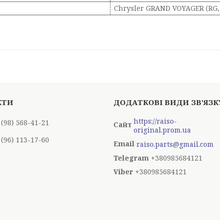
Chrysler GRAND VOYAGER (RG, 
https://raiso-
 (98) 568-41-21
original.prom.ua
 (96) 113-17-60
raiso.parts@gmail.com
+380985684121
+380985684121