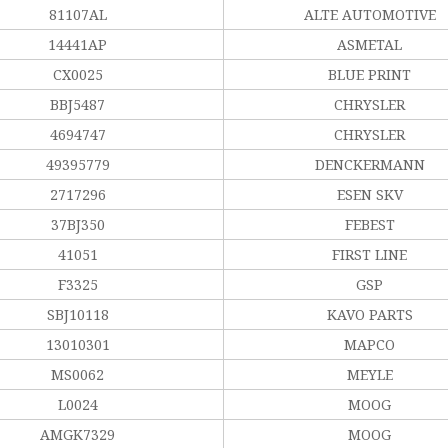
81107AL
ALTE AUTOMOTIVE
14441AP
ASMETAL
CX0025
BLUE PRINT
BBJ5487
CHRYSLER
4694747
CHRYSLER
49395779
DENCKERMANN
2717296
ESEN SKV
37BJ350
FEBEST
41051
FIRST LINE
F3325
GSP
SBJ10118
KAVO PARTS
13010301
MAPCO
MS0062
MEYLE
L0024
MOOG
AMGK7329
MOOG