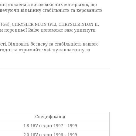
виготовлена з високоякісних матеріалів, що
езпечуючи відмінну стабільність та керованість
GS), CHRYSLER NEON (PL), CHRYSLER NEON II,
ори передньої Raiso допоможе вам уникнути
і. Відновіть безпеку та стабільність вашого
годні та отримайте якісну запчастину за
Специфікація
1.8 16V седан 1997 - 1999
2.0 16V седан 1996 - 1999