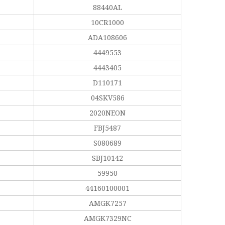
88440AL
10CR1000
ADA108606
4449553
4443405
D110171
04SKV586
2020NEON
FBJ5487
S080689
SBJ10142
59950
44160100001
AMGK7257
AMGK7329NC