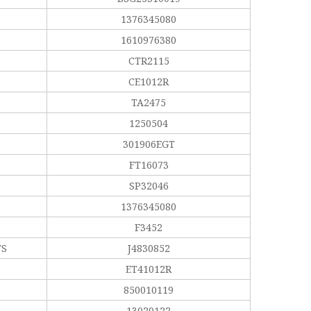
1376345080
1610976380
CTR2115
CE1012R
TA2475
1250504
301906EGT
FT16073
SP32046
1376345080
F3452
TS
J4830852
ET41012R
850010119
13020122