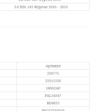
3.0 HDi 145 Фургон 2010 - 2013
Артикул
230775
23311526
18062AP
PAL54347
RD4635
BSG25310019