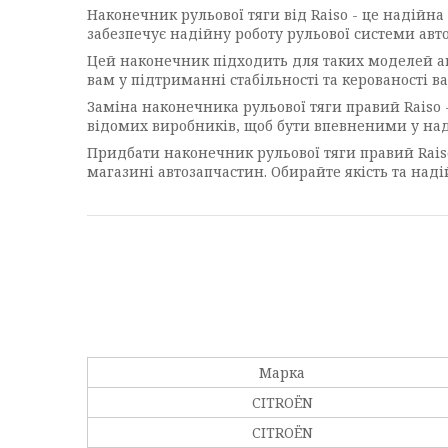
Наконечник рульової тяги від Raiso - це надійна 
забезпечує надійну роботу рульової системи авт
Цей наконечник підходить для таких моделей ав
вам у підтриманні стабільності та керованості в
Заміна наконечника рульової тяги правий Raiso 
відомих виробників, щоб бути впевненими у над
Придбати наконечник рульової тяги правий Raiso
магазині автозапчастин. Обирайте якість та наді
Марка
CITROËN
CITROËN