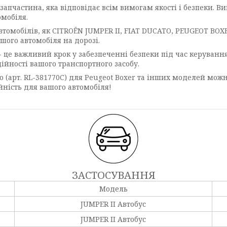
запчастина, яка відповідає всім вимогам якості і безпеки. В
омобіля.
томобілів, як CITROËN JUMPER II, FIAT DUCATO, PEUGEOT BOX
ашого автомобіля на дорозі.
- це важливий крок у забезпеченні безпеки під час керуванн
ійності вашого транспортного засобу.
 (арт. RL-381770C) для Peugeot Boxer та інших моделей мож
йність для вашого автомобіля!
ЗАСТОСУВАННЯ
Модель
JUMPER II Автобус
JUMPER II Автобус