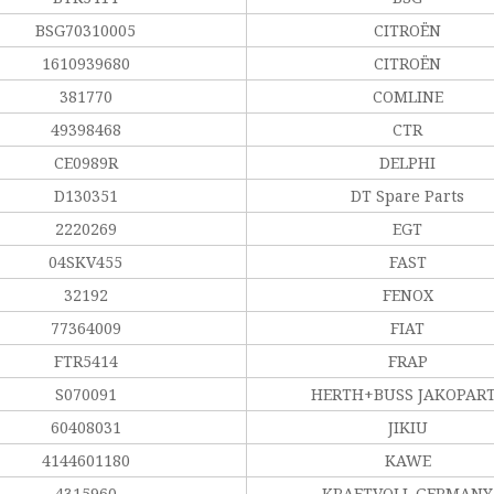
BSG70310005
CITROËN
1610939680
CITROËN
381770
COMLINE
49398468
CTR
CE0989R
DELPHI
D130351
DT Spare Parts
2220269
EGT
04SKV455
FAST
32192
FENOX
77364009
FIAT
FTR5414
FRAP
S070091
HERTH+BUSS JAKOPAR
60408031
JIKIU
4144601180
KAWE
4315960
KRAFTVOLL GERMANY