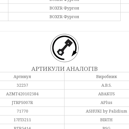
BOXER Фургон
BOXER Фургон
АРТИКУЛИ АНАЛОГІВ
Артикул
Виробник
32237
A.B.S.
AZMT420102584
ABAKUS
JTRPS007R
APlus
71770
ASHUKI by Palidium
17FI3211
BIRTH
BTR5414
BSG