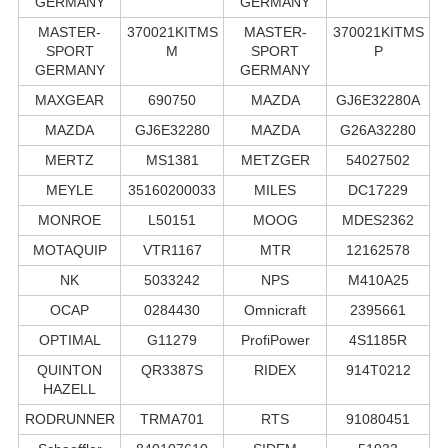
GERMANY
GERMANY
MASTER-
370021KITMS
MASTER-
370021KITMS
SPORT
M
SPORT
P
GERMANY
GERMANY
MAXGEAR
690750
MAZDA
GJ6E32280A
MAZDA
GJ6E32280
MAZDA
G26A32280
MERTZ
MS1381
METZGER
54027502
MEYLE
35160200033
MILES
DC17229
MONROE
L50151
MOOG
MDES2362
MOTAQUIP
VTR1167
MTR
12162578
NK
5033242
NPS
M410A25
OCAP
0284430
Omnicraft
2395661
OPTIMAL
G11279
ProfiPower
4S1185R
QUINTON
QR3387S
RIDEX
914T0212
HAZELL
RODRUNNER
TRMA701
RTS
91080451