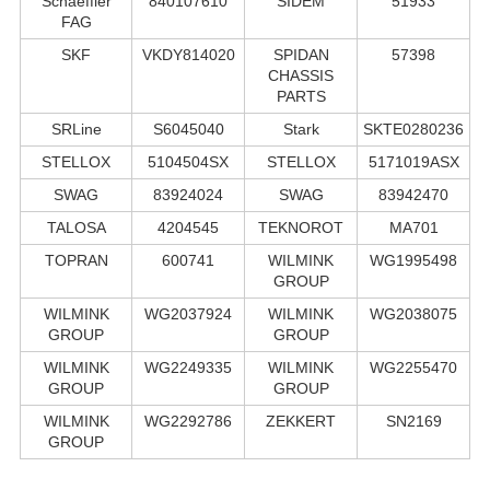
Schaeffler
840107610
SIDEM
51933
FAG
SKF
VKDY814020
SPIDAN
57398
CHASSIS
PARTS
SRLine
S6045040
Stark
SKTE0280236
STELLOX
5104504SX
STELLOX
5171019ASX
SWAG
83924024
SWAG
83942470
TALOSA
4204545
TEKNOROT
MA701
TOPRAN
600741
WILMINK
WG1995498
GROUP
WILMINK
WG2037924
WILMINK
WG2038075
GROUP
GROUP
WILMINK
WG2249335
WILMINK
WG2255470
GROUP
GROUP
WILMINK
WG2292786
ZEKKERT
SN2169
GROUP