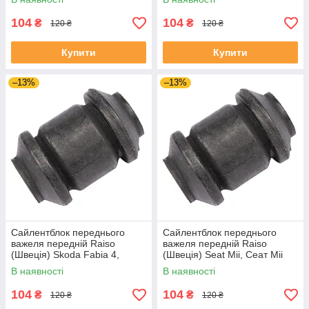
1J0182V UADIKZU4
1J0182V UATXDAZ4
104
104
₴
₴
120 ₴
120 ₴
Купити
Купити
–13%
–13%
Сайлентблок переднього
Сайлентблок переднього
важеля передній Raiso
важеля передній Raiso
(Швеція) Skoda Fabia 4,
(Швеція) Seat Mii, Сеат Міі
Шкода Фабія 4 21- #RL-
11-19 #RL-1J0182V
В наявності
В наявності
1J0182V UAJJVOC4
UAAVQUI4
104
104
₴
₴
120 ₴
120 ₴