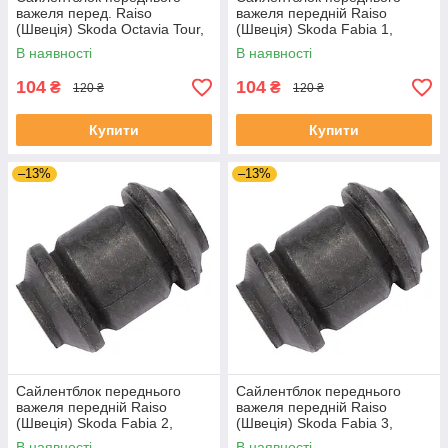
важеля перед. Raiso
важеля передній Raiso
(Швеція) Skoda Octavia Tour,
(Швеція) Skoda Fabia 1,
Октавія Тур 96- #RL-1J0182V
Шкода Фабія 1 99-08 #RL-
В наявності
В наявності
UAJOTLS4
1J0182V UAXPUCH4
104
104
₴
₴
120 ₴
120 ₴
Купити
Купити
–13%
–13%
Сайлентблок переднього
Сайлентблок переднього
важеля передній Raiso
важеля передній Raiso
(Швеція) Skoda Fabia 2,
(Швеція) Skoda Fabia 3,
Шкода Фабія 2 06-14 #RL-
Шкода Фабія 3 14-21 #RL-
В наявності
В наявності