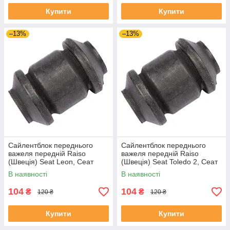
Купити
Купити
–13%
–13%
Сайлентблок переднього
Сайлентблок переднього
важеля передній Raiso
важеля передній Raiso
(Швеція) Seat Leon, Сеат
(Швеція) Seat Toledo 2, Сеат
Леон 99-06 #RL-1J0182V
Толедо 2 99-06 #RL-1J0182V
В наявності
В наявності
UAYSBXG4
UATOJRK4
104
104
₴
₴
120 ₴
120 ₴
Купити
Купити