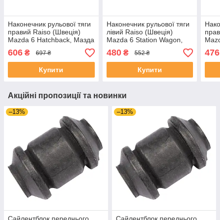
Наконечник рульової тяги
Наконечник рульової тяги
Нако
правий Raiso (Швеція)
лівий Raiso (Швеція)
прав
Mazda 6 Hatchback, Мазда
Mazda 6 Station Wagon,
Mazd
6 Хетчбек 07-13 #RL-
Мазда 6 02-08 #RL-
Мазд
606
480
476
₴
₴
697 ₴
552 ₴
032280M UAMGGHQ4
632290M UAHBAUI4
632
Купити
Купити
Акційні пропозиції та новинки
–13%
–13%
Сайлентблок переднього
Сайлентблок переднього