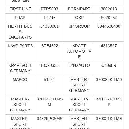
BILSTEIN
FIRST LINE
FTR5093
FORMPART
3802013
FRAP
F2746
GSP
S070257
HERTH+BUS
J4833001
JP GROUP
3844600480
S
JAKOPARTS
KAVO PARTS
STE4522
KRAFT
4313527
AUTOMOTIV
E
KRAFTVOLL
13020335
LYNXAUTO
C4098R
GERMANY
MAPCO
51341
MASTER-
370022KITMS
SPORT
GERMANY
MASTER-
370022KITMS
MASTER-
370022KITMS
SPORT
M
SPORT
P
GERMANY
GERMANY
MASTER-
34329PCSMS
MASTER-
370021KITMS
SPORT
SPORT