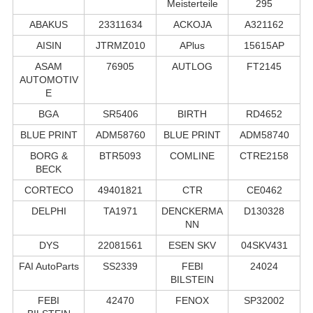
Meisterteile
295
ABAKUS
23311634
ACKOJA
A321162
AISIN
JTRMZ010
APlus
15615AP
ASAM
76905
AUTLOG
FT2145
AUTOMOTIV
E
BGA
SR5406
BIRTH
RD4652
BLUE PRINT
ADM58760
BLUE PRINT
ADM58740
BORG &
BTR5093
COMLINE
CTRE2158
BECK
CORTECO
49401821
CTR
CE0462
DELPHI
TA1971
DENCKERMA
D130328
NN
DYS
22081561
ESEN SKV
04SKV431
FAI AutoParts
SS2339
FEBI
24024
BILSTEIN
FEBI
42470
FENOX
SP32002