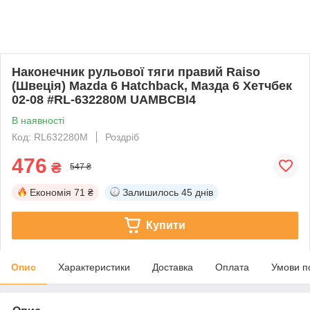
Наконечник рульової тяги правий Raiso
(Швеція) Mazda 6 Hatchback, Мазда 6 Хетчбек
02-08 #RL-632280M UAMBCBI4
В наявності
Код: RL632280M
Роздріб
476
₴
547 ₴
Економія
71 ₴
Залишилось
45 днів
Купити
Опис
Характеристики
Доставка
Оплата
Умови п