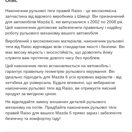
Опис
Наконечник рульової тяги правий Raiso - це високоякісна
запчастина від відомого виробника з Швеції. Він призначений
для автомобілів Mazda 6, які випускалися з 2002 по 2008 рік.
Цей наконечник допоможе забезпечити правильну і надійну
роботу рульового механізму вашого автомобіля.
Вироблений з високоякісних матеріалів, наконечник рульової
тяги від Raiso відповідає всім стандартам якості і безпеки. Він
має високу міцність і зносостійкість, що дозволить йому
служити вам протягом довгого часу без проблем.
Цей наконечник легко встановлюється на автомобіль і
гарантує правильну геометрію рульового керування. Він
ідеально підходить для Mazda 6 усіх кузовних варіантів - від
хетчбека до універсала. Будьте впевнені, що вибираючи
наконечник рульової тяги від Raiso, ви отримуєте якісний
продукт за вигідною ціною.
Не відкладайте заміну зношених деталей рульового
механізму на потім. Придбайте наконечник рульової тяги
правий Raiso для вашого Mazda 6 прямо зараз і забезпечте
безпечну та комфортну їзду!