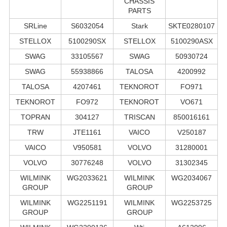
CHASSIS
PARTS
SRLine
S6032054
Stark
SKTE0280107
STELLOX
5100290SX
STELLOX
5100290ASX
SWAG
33105567
SWAG
50930724
SWAG
55938866
TALOSA
4200992
TALOSA
4207461
TEKNOROT
FO971
TEKNOROT
FO972
TEKNOROT
VO671
TOPRAN
304127
TRISCAN
850016161
TRW
JTE1161
VAICO
V250187
VAICO
V950581
VOLVO
31280001
VOLVO
30776248
VOLVO
31302345
WILMINK
WG2033621
WILMINK
WG2034067
GROUP
GROUP
WILMINK
WG2251191
WILMINK
WG2253725
GROUP
GROUP