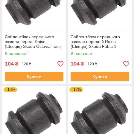
Сайлентблок переднього
Сайлентблок переднього
важеля перед. Raiso
важеля передній Raiso
(Швеція) Skoda Octavia Tour,
(Швеція) Skoda Fabia 1,
Октавія Тур 96- #RL-1J0182V
Шкода Фабія 1 99-08 #RL-
В наявності
В наявності
UAJOTLS4
1J0182V UAXPUCH4
104
104
₴
₴
120 ₴
120 ₴
Купити
Купити
–13%
–13%