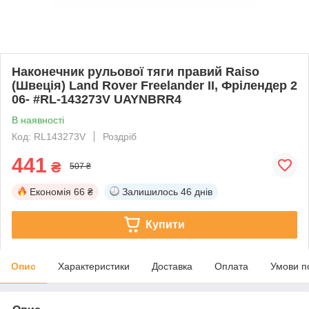
Наконечник рульової тяги правий Raiso
(Швеція) Land Rover Freelander II, Фрілендер 2
06- #RL-143273V UAYNBRR4
В наявності
Код: RL143273V
Роздріб
441
₴
507 ₴
Економія
66 ₴
Залишилось
46 днів
Купити
Опис
Характеристики
Доставка
Оплата
Умови п