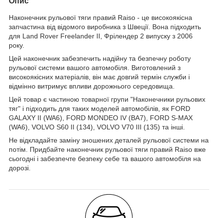
Опис
Наконечник рульової тяги правий Raiso - це високоякісна
запчастина від відомого виробника з Швеції. Вона підходить
для Land Rover Freelander II, Фрілендер 2 випуску з 2006
року.
Цей наконечник забезпечить надійну та безпечну роботу
рульової системи вашого автомобіля. Виготовлений з
високоякісних матеріалів, він має довгий термін служби і
відмінно витримує впливи дорожнього середовища.
Цей товар є частиною товарної групи "Наконечники рульових
тяг" і підходить для таких моделей автомобілів, як FORD
GALAXY II (WA6), FORD MONDEO IV (BA7), FORD S-MAX
(WA6), VOLVO S60 II (134), VOLVO V70 III (135) та інші.
Не відкладайте заміну зношених деталей рульової системи на
потім. Придбайте наконечник рульової тяги правий Raiso вже
сьогодні і забезпечте безпеку себе та вашого автомобіля на
дорозі.