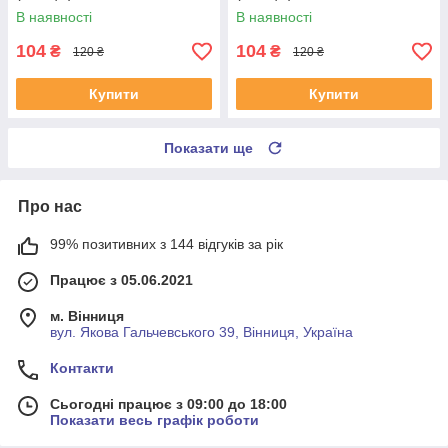
Леон 99-06 #RL-1J0182V
Толедо 2 99-06 #RL-1J0182V
В наявності
В наявності
UAYSBXG4
UATOJRK4
104
104
₴
₴
120 ₴
120 ₴
Купити
Купити
Показати ще
Про нас
99% позитивних з 144 відгуків за рік
Працює з 05.06.2021
м. Вінниця
вул. Якова Гальчевського 39, Вінниця, Україна
Контакти
Сьогодні працює з 09:00 до 18:00
Показати весь графік роботи