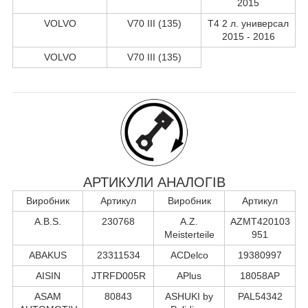
2015
VOLVO
V70 III (135)
T4 2 л. универсал
2015 - 2016
VOLVO
V70 III (135)
АРТИКУЛИ АНАЛОГІВ
Виробник
Артикул
Виробник
Артикул
A.B.S.
230768
A.Z.
AZMT420103
Meisterteile
951
ABAKUS
23311534
ACDelco
19380997
AISIN
JTRFD005R
APlus
18058AP
ASAM
80843
ASHUKI by
PAL54342