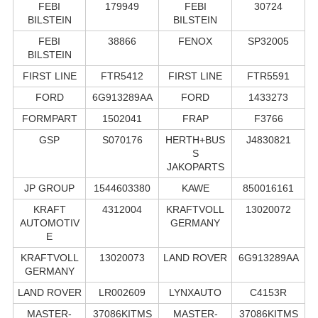
FEBI
179949
FEBI
30724
BILSTEIN
BILSTEIN
FEBI
38866
FENOX
SP32005
BILSTEIN
FIRST LINE
FTR5412
FIRST LINE
FTR5591
FORD
6G913289AA
FORD
1433273
FORMPART
1502041
FRAP
F3766
GSP
S070176
HERTH+BUS
J4830821
S
JAKOPARTS
JP GROUP
1544603380
KAWE
850016161
KRAFT
4312004
KRAFTVOLL
13020072
AUTOMOTIV
GERMANY
E
KRAFTVOLL
13020073
LAND ROVER
6G913289AA
GERMANY
LAND ROVER
LR002609
LYNXAUTO
C4153R
MASTER-
37086KITMS
MASTER-
37086KITMS