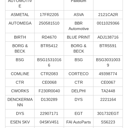
AUTOMOTIV
Palidium
E
ASMETAL
17FR2205
ASVA
2121CA2R
AUTOMEGA
250581510
BBR
0011029366
Automotive
BIRTH
RD4670
BLUE PRINT
ADJ138716
BORG &
BTR5412
BORG &
BTR5591
BECK
BECK
BSG
BSG1531016
BSG
BSG3031003
6
9
COMLINE
CTR2083
CORTECO
49398774
CTR
CE0068
CTR
CE0067
CWORKS
F230R0040
DELPHI
TA2448
DENCKERMA
D130289
DYS
2221164
NN
DYS
22907171
EGT
301732EGT
ESEN SKV
04SKV451
FAI AutoParts
SS6223