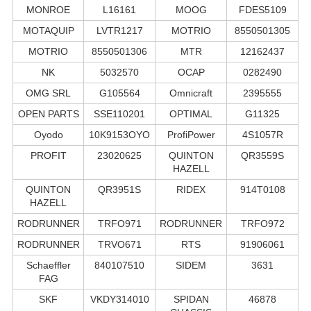
MONROE
L16161
MOOG
FDES5109
MOTAQUIP
LVTR1217
MOTRIO
8550501305
MOTRIO
8550501306
MTR
12162437
NK
5032570
OCAP
0282490
OMG SRL
G105564
Omnicraft
2395555
OPEN PARTS
SSE110201
OPTIMAL
G11325
Oyodo
10K9153OYO
ProfiPower
4S1057R
PROFIT
23020625
QUINTON
QR3559S
HAZELL
QUINTON
QR3951S
RIDEX
914T0108
HAZELL
RODRUNNER
TRFO971
RODRUNNER
TRFO972
RODRUNNER
TRVO671
RTS
91906061
Schaeffler
840107510
SIDEM
3631
FAG
SKF
VKDY314010
SPIDAN
46878