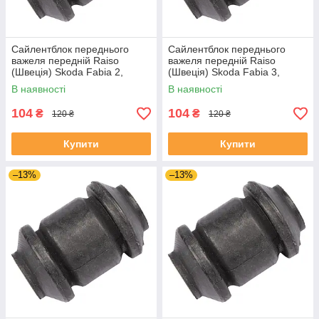
Сайлентблок переднього
Сайлентблок переднього
важеля передній Raiso
важеля передній Raiso
(Швеція) Skoda Fabia 2,
(Швеція) Skoda Fabia 3,
Шкода Фабія 2 06-14 #RL-
Шкода Фабія 3 14-21 #RL-
В наявності
В наявності
1J0182V UADIKZU4
1J0182V UATXDAZ4
104
104
₴
₴
120 ₴
120 ₴
Купити
Купити
–13%
–13%