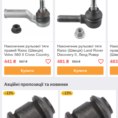
Наконечник рульової тяги
Наконечник рульової тяги
Нако
правий Raiso (Швеція)
Raiso (Швеція) Land Rover
прав
Volvo S60 II Cross Country,
Discovery II, Ленд Ровер
(Шве
Вольво С60 2 #RL-
Дискавері 2 #RL-001871L
Free
441
481
483
₴
₴
507 ₴
553 ₴
143273V UATFYRS4
UACWCOI4
Фріл
UAP
Купити
Купити
Акційні пропозиції та новинки
–13%
–13%