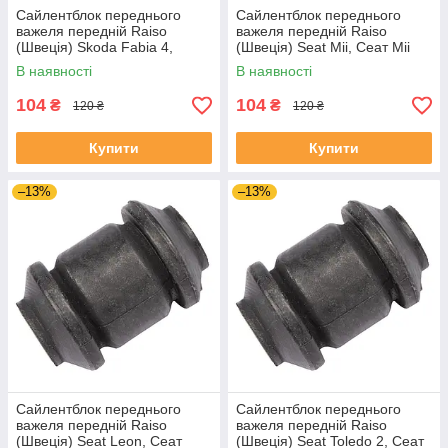
Сайлентблок переднього
Сайлентблок переднього
важеля передній Raiso
важеля передній Raiso
(Швеція) Skoda Fabia 4,
(Швеція) Seat Mii, Сеат Міі
Шкода Фабія 4 21- #RL-
11-19 #RL-1J0182V
В наявності
В наявності
1J0182V UAJJVOC4
UAAVQUI4
104
104
₴
₴
120 ₴
120 ₴
Купити
Купити
–13%
–13%
Сайлентблок переднього
Сайлентблок переднього
важеля передній Raiso
важеля передній Raiso
(Швеція) Seat Leon, Сеат
(Швеція) Seat Toledo 2, Сеат