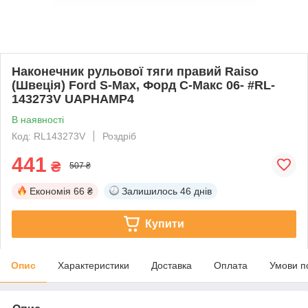
Наконечник рульової тяги правий Raiso
(Швеція) Ford S-Max, Форд С-Макс 06- #RL-
143273V UAPHAMP4
В наявності
Код: RL143273V
Роздріб
441
₴
507 ₴
Економія
66 ₴
Залишилось
46 днів
Купити
Опис
Характеристики
Доставка
Оплата
Умови п