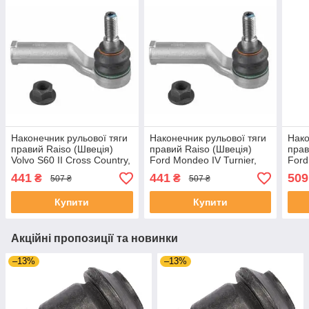
Наконечник рульової тяги
Наконечник рульової тяги
Нако
правий Raiso (Швеція)
правий Raiso (Швеція)
прав
Volvo S60 II Cross Country,
Ford Mondeo IV Turnier,
Ford
Вольво С60 2 #RL-
Форд Мондео 4 06- #RL-
773
441
441
509
₴
₴
507 ₴
507 ₴
143273V UATFYRS4
143273V UAMDKVC4
Купити
Купити
Акційні пропозиції та новинки
–13%
–13%