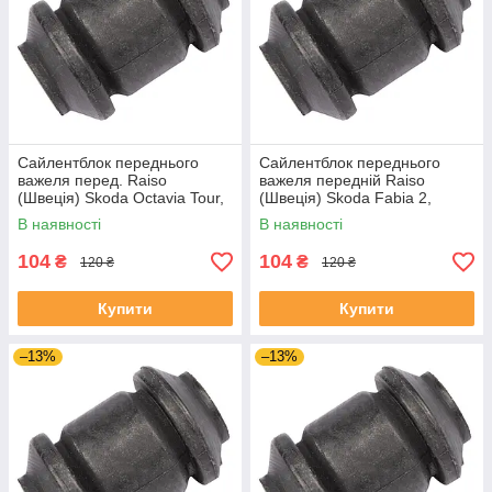
Сайлентблок переднього
Сайлентблок переднього
важеля перед. Raiso
важеля передній Raiso
(Швеція) Skoda Octavia Tour,
(Швеція) Skoda Fabia 2,
Октавія Тур 96- #RL-1J0182V
Шкода Фабія 2 06-14 #RL-
В наявності
В наявності
UAJOTLS4
1J0182V UADIKZU4
104
104
₴
₴
120 ₴
120 ₴
Купити
Купити
–13%
–13%