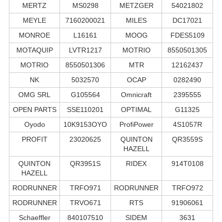
MERTZ
MS0298
METZGER
54021802
MEYLE
7160200021
MILES
DC17021
MONROE
L16161
MOOG
FDES5109
MOTAQUIP
LVTR1217
MOTRIO
8550501305
MOTRIO
8550501306
MTR
12162437
NK
5032570
OCAP
0282490
OMG SRL
G105564
Omnicraft
2395555
OPEN PARTS
SSE110201
OPTIMAL
G11325
Oyodo
10K9153OYO
ProfiPower
4S1057R
PROFIT
23020625
QUINTON
QR3559S
HAZELL
QUINTON
QR3951S
RIDEX
914T0108
HAZELL
RODRUNNER
TRFO971
RODRUNNER
TRFO972
RODRUNNER
TRVO671
RTS
91906061
Schaeffler
840107510
SIDEM
3631