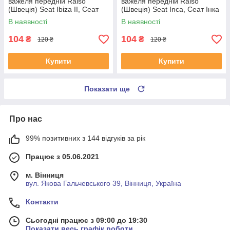
важеля передній Raiso
важеля передній Raiso
(Швеція) Seat Ibiza II, Сеат
(Швеція) Seat Inca, Сеат Інка
Ібіца 2 93-02 0#RL-1J0182V
95-03 #RL-1J0182V
В наявності
В наявності
UABOUHA4
UALRUOX4
104
104
₴
₴
120 ₴
120 ₴
Купити
Купити
Показати ще
Про нас
99% позитивних з 144 відгуків за рік
Працює з 05.06.2021
м. Вінниця
вул. Якова Гальчевського 39, Вінниця, Україна
Контакти
Сьогодні працює з 09:00 до 19:30
Показати весь графік роботи