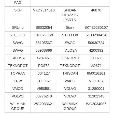
FAG
SKF
VKDY314010
SPIDAN
46878
CHASSIS
PARTS
SRLine
S6032054
Stark
SKTE0280107
STELLOX
5100290SX
STELLOX
5100290ASX
SWAG
33105567
SWAG
50930724
SWAG
55938866
TALOSA
4200992
TALOSA
4207461
TEKNOROT
FO971
TEKNOROT
FO972
TEKNOROT
VO671
TOPRAN
304127
TRISCAN
850016161
TRW
JTE1161
VAICO
V250187
VAICO
V950581
VOLVO
31280001
VOLVO
30776248
VOLVO
31302345
WILMINK
WG2033621
WILMINK
WG2034067
GROUP
GROUP