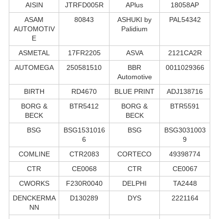
AISIN
JTRFD005R
APlus
18058AP
ASAM
80843
ASHUKI by
PAL54342
AUTOMOTIV
Palidium
E
ASMETAL
17FR2205
ASVA
2121CA2R
AUTOMEGA
250581510
BBR
0011029366
Automotive
BIRTH
RD4670
BLUE PRINT
ADJ138716
BORG &
BTR5412
BORG &
BTR5591
BECK
BECK
BSG
BSG1531016
BSG
BSG3031003
6
9
COMLINE
CTR2083
CORTECO
49398774
CTR
CE0068
CTR
CE0067
CWORKS
F230R0040
DELPHI
TA2448
DENCKERMA
D130289
DYS
2221164
NN