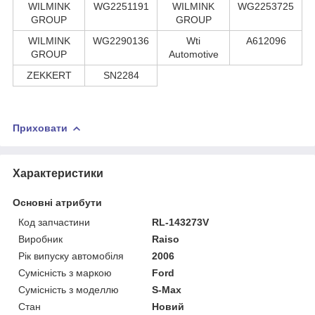
WILMINK
WG2251191
WILMINK
WG2253725
GROUP
GROUP
WILMINK
WG2290136
Wti
A612096
GROUP
Automotive
ZEKKERT
SN2284
Приховати
Характеристики
Основні атрибути
Код запчастини
RL-143273V
Виробник
Raiso
Рік випуску автомобіля
2006
Сумісність з маркою
Ford
Сумісність з моделлю
S-Max
Стан
Новий