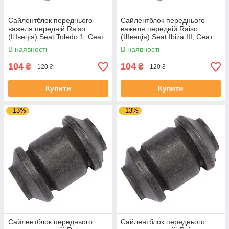
Сайлентблок переднього
Сайлентблок переднього
важеля передній Raiso
важеля передній Raiso
(Швеція) Seat Toledo 1, Сеат
(Швеція) Seat Ibiza III, Сеат
Толедо 1 91-99 #RL-1J0182V
Ібіца 3 02-09 #RL-1J0182V
В наявності
В наявності
UAUKKIB4
UAMZDND4
104
104
₴
₴
120 ₴
120 ₴
Купити
Купити
–13%
–13%
Сайлентблок переднього
Сайлентблок переднього