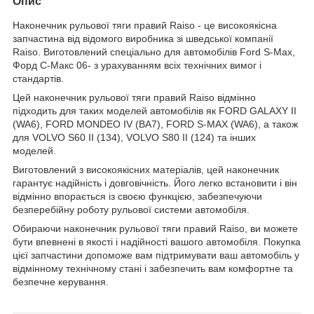
Опис
Наконечник рульової тяги правий Raiso - це високоякісна
запчастина від відомого виробника зі шведської компанії
Raiso. Виготовлений спеціально для автомобілів Ford S-Max,
Форд С-Макс 06- з урахуванням всіх технічних вимог і
стандартів.
Цей наконечник рульової тяги правий Raiso відмінно
підходить для таких моделей автомобілів як FORD GALAXY II
(WA6), FORD MONDEO IV (BA7), FORD S-MAX (WA6), а також
для VOLVO S60 II (134), VOLVO S80 II (124) та інших
моделей.
Виготовлений з високоякісних матеріалів, цей наконечник
гарантує надійність і довговічність. Його легко встановити і він
відмінно впорається із своєю функцією, забезпечуючи
безперебійну роботу рульової системи автомобіля.
Обираючи наконечник рульової тяги правий Raiso, ви можете
бути впевнені в якості і надійності вашого автомобіля. Покупка
цієї запчастини допоможе вам підтримувати ваш автомобіль у
відмінному технічному стані і забезпечить вам комфортне та
безпечне керування.