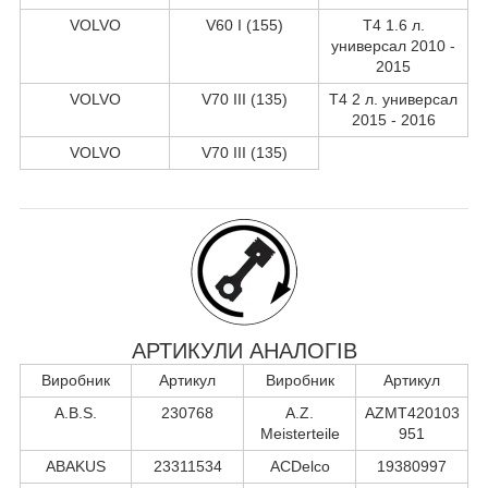
VOLVO
V60 I (155)
T4 1.6 л.
универсал 2010 -
2015
VOLVO
V70 III (135)
T4 2 л. универсал
2015 - 2016
VOLVO
V70 III (135)
АРТИКУЛИ АНАЛОГІВ
Виробник
Артикул
Виробник
Артикул
A.B.S.
230768
A.Z.
AZMT420103
Meisterteile
951
ABAKUS
23311534
ACDelco
19380997