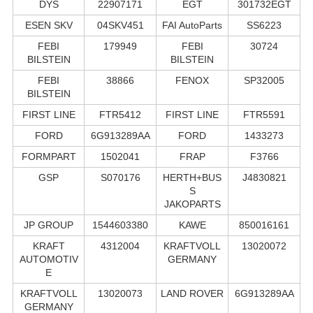
DYS
22907171
EGT
301732EGT
ESEN SKV
04SKV451
FAI AutoParts
SS6223
FEBI
179949
FEBI
30724
BILSTEIN
BILSTEIN
FEBI
38866
FENOX
SP32005
BILSTEIN
FIRST LINE
FTR5412
FIRST LINE
FTR5591
FORD
6G913289AA
FORD
1433273
FORMPART
1502041
FRAP
F3766
GSP
S070176
HERTH+BUS
J4830821
S
JAKOPARTS
JP GROUP
1544603380
KAWE
850016161
KRAFT
4312004
KRAFTVOLL
13020072
AUTOMOTIV
GERMANY
E
KRAFTVOLL
13020073
LAND ROVER
6G913289AA
GERMANY