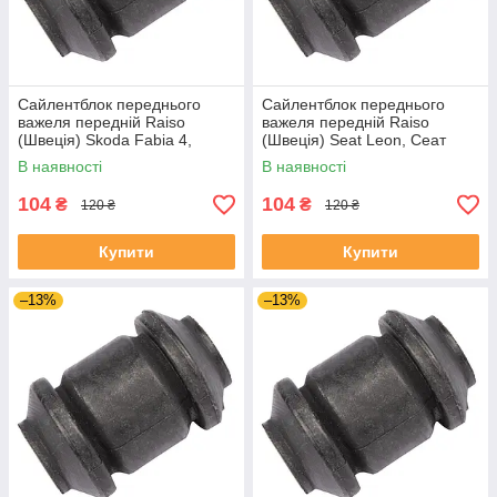
Сайлентблок переднього
Сайлентблок переднього
важеля передній Raiso
важеля передній Raiso
(Швеція) Skoda Fabia 4,
(Швеція) Seat Leon, Сеат
Шкода Фабія 4 21- #RL-
Леон 99-06 #RL-1J0182V
В наявності
В наявності
1J0182V UAJJVOC4
UAYSBXG4
104
104
₴
₴
120 ₴
120 ₴
Купити
Купити
–13%
–13%