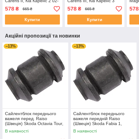
Carens II, Кіа Каренс 2 02-
Carens III, Кіа Каренс 3
Mage
13 #RL-568290K
02-13 #RL-568290K
2 02
578
578
578
₴
₴
665 ₴
665 ₴
UAEXGCS4
UAJWCKL4
UAW
Купити
Купити
Акційні пропозиції та новинки
–13%
–13%
Сайлентблок переднього
Сайлентблок переднього
важеля перед. Raiso
важеля передній Raiso
(Швеція) Skoda Octavia Tour,
(Швеція) Skoda Fabia 1,
Октавія Тур 96- #RL-1J0182V
Шкода Фабія 1 99-08 #RL-
В наявності
В наявності
UAJOTLS4
1J0182V UAXPUCH4