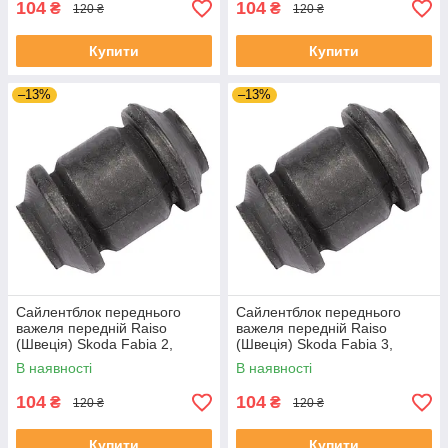
104
104
₴
₴
120 ₴
120 ₴
Купити
Купити
–13%
–13%
Сайлентблок переднього
Сайлентблок переднього
важеля передній Raiso
важеля передній Raiso
(Швеція) Skoda Fabia 2,
(Швеція) Skoda Fabia 3,
Шкода Фабія 2 06-14 #RL-
Шкода Фабія 3 14-21 #RL-
В наявності
В наявності
1J0182V UADIKZU4
1J0182V UATXDAZ4
104
104
₴
₴
120 ₴
120 ₴
Купити
Купити