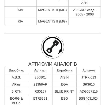
2010
KIA
MAGENTIS II (MG)
2.0 CRDi седан
2005 - 2008
KIA
MAGENTIS II (MG)
АРТИКУЛИ АНАЛОГІВ
Виробник
Артикул
Виробник
Артикул
A.B.S.
230801
AISIN
JTRKI013
APlus
21358AP
BGA
SR3610
BIRTH
RS0137
BLUE PRINT
ADG087115
BORG &
BTR5381
BSG
BSG4031024
BECK
6