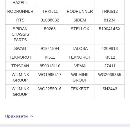
HAZELL
RODRUNNER
TRKI511
RODRUNNER
TRKI512
RTS
91088632
SIDEM
81234
SPIDAN
50263
STELLOX
5100414SX
CHASSIS
PARTS
SWAG
91941894
TALOSA
4209813
TEKNOROT
KI511
TEKNOROT
KI512
TRISCAN
850018116
VEMA
27411
WILMINK
WG1995417
WILMINK
WG2039355
GROUP
GROUP
WILMINK
WG2255016
ZEKKERT
SN2443
GROUP
Приховати