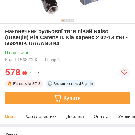
Наконечник рульової тяги лівий Raiso
(Швеція) Kia Carens II, Кіа Каренс 2 02-13 #RL-
568200K UAAANGN4
В наявності
Код: RL568200K
Роздріб
578
₴
665 ₴
Економія
87 ₴
Залишилось
45 днів
Купити
Опис
Характеристики
Доставка
Оплата
Умови п