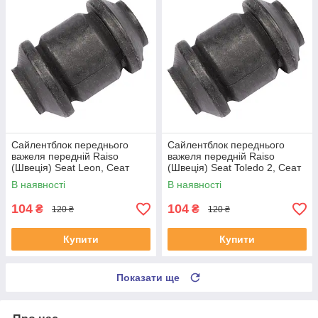
Сайлентблок переднього
Сайлентблок переднього
важеля передній Raiso
важеля передній Raiso
(Швеція) Seat Leon, Сеат
(Швеція) Seat Toledo 2, Сеат
Леон 99-06 #RL-1J0182V
Толедо 2 99-06 #RL-1J0182V
В наявності
В наявності
UAYSBXG4
UATOJRK4
104
104
₴
₴
120 ₴
120 ₴
Купити
Купити
Показати ще