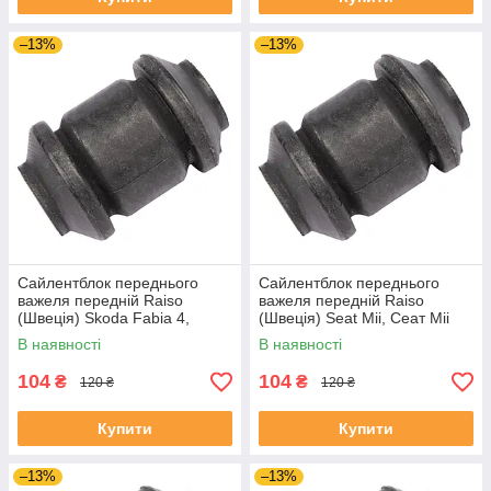
–13%
–13%
Сайлентблок переднього
Сайлентблок переднього
важеля передній Raiso
важеля передній Raiso
(Швеція) Skoda Fabia 4,
(Швеція) Seat Mii, Сеат Міі
Шкода Фабія 4 21- #RL-
11-19 #RL-1J0182V
В наявності
В наявності
1J0182V UAJJVOC4
UAAVQUI4
104
104
₴
₴
120 ₴
120 ₴
Купити
Купити
–13%
–13%