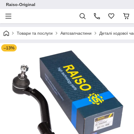
Raiso-Original
Товари та послуги
Автозапчастини
Деталі ходової ч
–13%