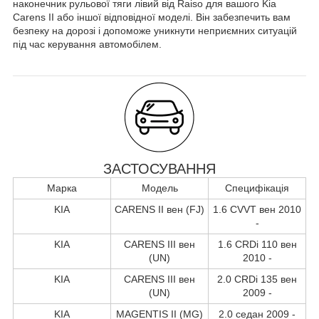
наконечник рульової тяги лівий від Raiso для вашого Kia
Carens II або іншої відповідної моделі. Він забезпечить вам
безпеку на дорозі і допоможе уникнути неприємних ситуацій
під час керування автомобілем.
ЗАСТОСУВАННЯ
Марка
Модель
Специфікація
KIA
CARENS II вен (FJ)
1.6 CVVT вен 2010
-
KIA
CARENS III вен
1.6 CRDi 110 вен
(UN)
2010 -
KIA
CARENS III вен
2.0 CRDi 135 вен
(UN)
2009 -
KIA
MAGENTIS II (MG)
2.0 седан 2009 -