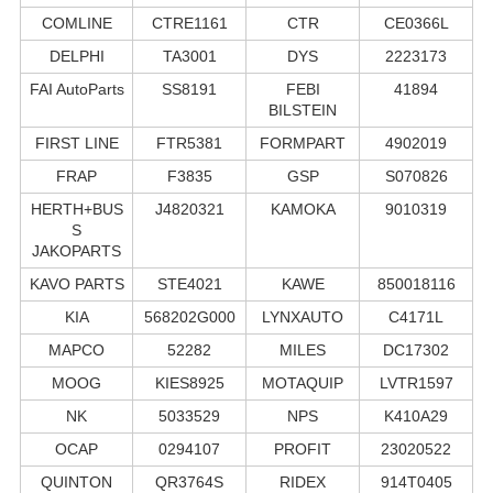
COMLINE
CTRE1161
CTR
CE0366L
DELPHI
TA3001
DYS
2223173
FAI AutoParts
SS8191
FEBI
41894
BILSTEIN
FIRST LINE
FTR5381
FORMPART
4902019
FRAP
F3835
GSP
S070826
HERTH+BUS
J4820321
KAMOKA
9010319
S
JAKOPARTS
KAVO PARTS
STE4021
KAWE
850018116
KIA
568202G000
LYNXAUTO
C4171L
MAPCO
52282
MILES
DC17302
MOOG
KIES8925
MOTAQUIP
LVTR1597
NK
5033529
NPS
K410A29
OCAP
0294107
PROFIT
23020522
QUINTON
QR3764S
RIDEX
914T0405