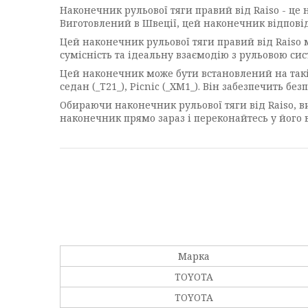
Наконечник рульової тяги правий від Raiso - це н
Виготовлений в Швеції, цей наконечник відповід
Цей наконечник рульової тяги правий від Raiso 
сумісність та ідеальну взаємодію з рульовою си
Цей наконечник може бути встановлений на такі мод
седан (_T21_), Picnic (_XM1_). Він забезпечить б
Обираючи наконечник рульової тяги від Raiso, ви
наконечник прямо зараз і переконайтесь у його в
Марка
TOYOTA
TOYOTA