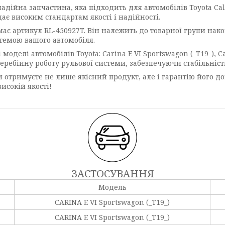
адійна запчастина, яка підходить для автомобілів Toyota Cal
ає високим стандартам якості і надійності.
має артикул RL-450927T. Він належить до товарної групи нако
стемою вашого автомобіля.
елі автомобілів Toyota: Carina E VI Sportswagon (_T19_), Carin
езперебійну роботу рульової системи, забезпечуючи стабільніс
 отримуєте не лише якісний продукт, але і гарантію його до
исокій якості!
ЗАСТОСУВАННЯ
Модель
CARINA E VI Sportswagon (_T19_)
CARINA E VI Sportswagon (_T19_)