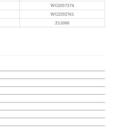
WG2037374
WG2292761
Z11060