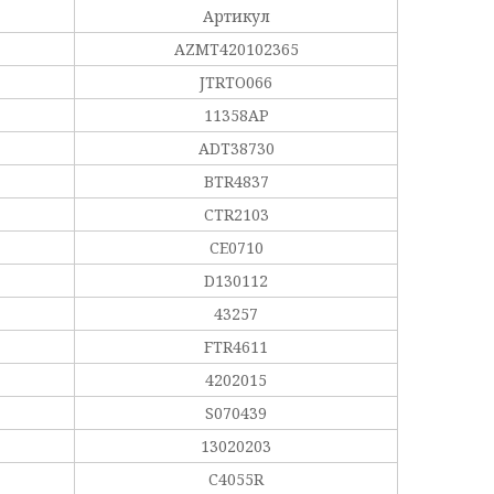
Артикул
AZMT420102365
JTRTO066
11358AP
ADT38730
BTR4837
CTR2103
CE0710
D130112
43257
FTR4611
4202015
S070439
13020203
C4055R