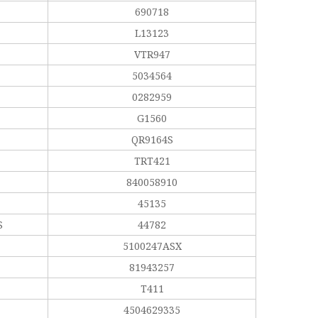
690718
L13123
VTR947
5034564
0282959
G1560
QR9164S
TRT421
840058910
45135
S
44782
5100247ASX
81943257
T411
4504629335