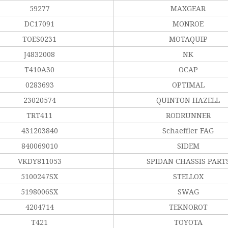
59277
MAXGEAR
DC17091
MONROE
TOES0231
MOTAQUIP
J4832008
NK
T410A30
OCAP
0283693
OPTIMAL
23020574
QUINTON HAZELL
TRT411
RODRUNNER
431203840
Schaeffler FAG
840069010
SIDEM
VKDY811053
SPIDAN CHASSIS PART
5100247SX
STELLOX
5198006SX
SWAG
4204714
TEKNOROT
T421
TOYOTA