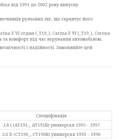
dina від 1991 до 2002 року випуску.
нечників рульових тяг, що гарантує його
a E VI седан (_T19_), Carina E VI (_T19_), Corona
ть та комфорт під час керування автомобілем.
вговічності і надійності. Замовляйте цей
Специфікація
1.8 i (AT191_, AT191R) универсал 1995 - 1997
2.0 D (CT190_, CT190R) универсал 1993 - 1996