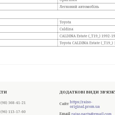
Легковий автомобіль
Toyota
Caldina
CALDINA Estate (_T19_) 1992-1
Toyota CALDINA Estate (_T19_)
https://raiso-
 (98) 568-41-21
original.prom.ua
 (96) 113-17-60
raiso.parts@gmail.com