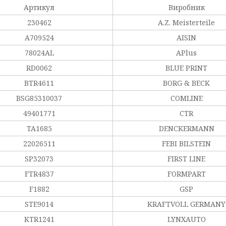
Артикул
Виробник
230462
A.Z. Meisterteile
A709524
AISIN
78024AL
APlus
RD0062
BLUE PRINT
BTR4611
BORG & BECK
BSG85310037
COMLINE
49401771
CTR
TA1685
DENCKERMANN
22026511
FEBI BILSTEIN
SP32073
FIRST LINE
FTR4837
FORMPART
F1882
GSP
STE9014
KRAFTVOLL GERMANY
KTR1241
LYNXAUTO