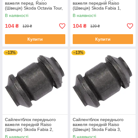
важеля перед. Raiso
важеля передній Raiso
(Швеція) Skoda Octavia Tour,
(Швеція) Skoda Fabia 1,
Октавія Тур 96- #RL-1J0182V
Шкода Фабія 1 99-08 #RL-
В наявності
В наявності
UAJOTLS4
1J0182V UAXPUCH4
104
104
₴
₴
120 ₴
120 ₴
Купити
Купити
–13%
–13%
Сайлентблок переднього
Сайлентблок переднього
важеля передній Raiso
важеля передній Raiso
(Швеція) Skoda Fabia 2,
(Швеція) Skoda Fabia 3,
Шкода Фабія 2 06-14 #RL-
Шкода Фабія 3 14-21 #RL-
В наявності
В наявності