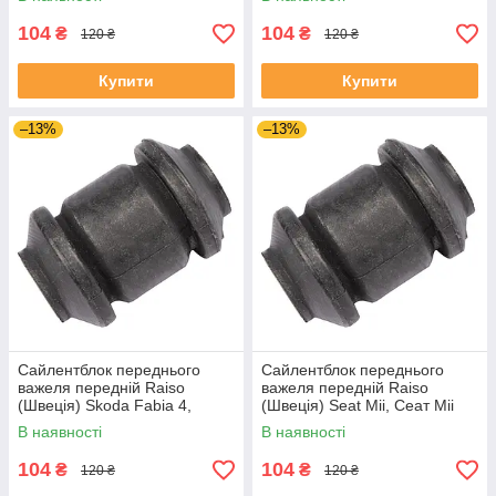
1J0182V UADIKZU4
1J0182V UATXDAZ4
104
104
₴
₴
120 ₴
120 ₴
Купити
Купити
–13%
–13%
Сайлентблок переднього
Сайлентблок переднього
важеля передній Raiso
важеля передній Raiso
(Швеція) Skoda Fabia 4,
(Швеція) Seat Mii, Сеат Міі
Шкода Фабія 4 21- #RL-
11-19 #RL-1J0182V
В наявності
В наявності
1J0182V UAJJVOC4
UAAVQUI4
104
104
₴
₴
120 ₴
120 ₴