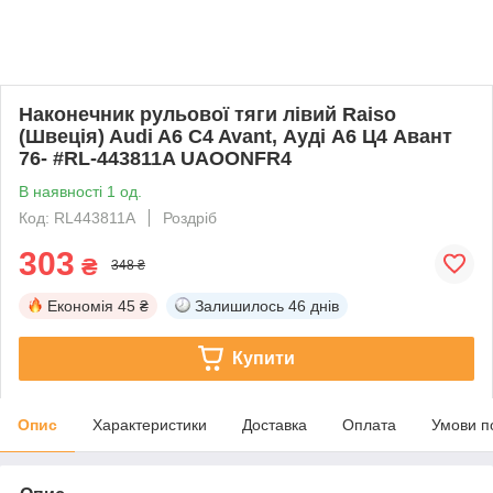
Наконечник рульової тяги лівий Raiso
(Швеція) Audi A6 C4 Avant, Ауді A6 Ц4 Авант
76- #RL-443811A UAOONFR4
В наявності 1 од.
Код: RL443811A
Роздріб
303
₴
348 ₴
Економія
45 ₴
Залишилось
46 днів
Купити
Опис
Характеристики
Доставка
Оплата
Умови п