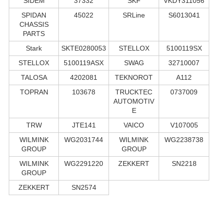
SIDEM
37332
SKF
VKDY311056
SPIDAN
45022
SRLine
S6013041
CHASSIS
PARTS
Stark
SKTE0280053
STELLOX
5100119SX
STELLOX
5100119ASX
SWAG
32710007
TALOSA
4202081
TEKNOROT
A112
TOPRAN
103678
TRUCKTEC
0737009
AUTOMOTIV
E
TRW
JTE141
VAICO
V107005
WILMINK
WG2031744
WILMINK
WG2238738
GROUP
GROUP
WILMINK
WG2291220
ZEKKERT
SN2218
GROUP
ZEKKERT
SN2574