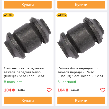
Купити
Купити
–13%
–13%
Сайлентблок переднього
Сайлентблок переднього
важеля передній Raiso
важеля передній Raiso
(Швеція) Seat Leon, Сеат
(Швеція) Seat Toledo 2, Сеат
Леон 99-06 #RL-1J0182V
Толедо 2 99-06 #RL-1J0182V
В наявності
В наявності
UAYSBXG4
UATOJRK4
104
104
₴
₴
120 ₴
120 ₴
Купити
Купити