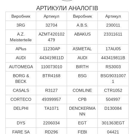
АРТИКУЛИ АНАЛОГІВ
Виробник
Артикул
Виробник
Артикул
3RG
32704
A.B.S.
230011
A.Z.
AZMT420102
ABAKUS
23311611
Meisterteile
479
APlus
11230AP
ASMETAL
17AU05
AUDI
443419811D
AUDI
443419811B
AUTOMEGA
110073010
BIRTH
RS3003
BORG &
BTR4168
BSG
BSG9031007
BECK
1
CASALS
R3127
COMLINE
CTR1052
CORTECO
49399957
CPB
504997
DELPHI
TA1071
DENCKERMA
D130084
NN
DYS
2206034
EGT
301363EGT
FARE SA
RD296
FEBI
04421