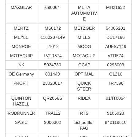
MAXGEAR
690064
MEHA
MH21632
AUTOMOTIV
E
MERTZ
MS0172
METZGER
54005201
MEYLE
1160207149
MILES
DC17166
MONROE
L1012
MOOG
AUES7149
MOTAQUIP
LVTR574
MOTAQUIP
VTR574
NK
5034730
OCAP
0293003
OE Germany
801449
OPTIMAL
G1216
PROFIT
23020017
QUICK
TR7398
STEER
QUINTON
QR2066S
RIDEX
914T0054
HAZELL
RODRUNNER
TRA112
RTS
9105923
SASIC
9006302
Schaeffler
840119610
FAG