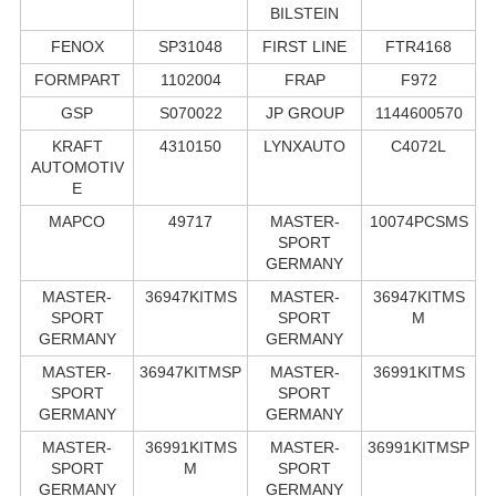
BILSTEIN
FENOX
SP31048
FIRST LINE
FTR4168
FORMPART
1102004
FRAP
F972
GSP
S070022
JP GROUP
1144600570
KRAFT
4310150
LYNXAUTO
C4072L
AUTOMOTIV
E
MAPCO
49717
MASTER-
10074PCSMS
SPORT
GERMANY
MASTER-
36947KITMS
MASTER-
36947KITMS
SPORT
SPORT
M
GERMANY
GERMANY
MASTER-
36947KITMSP
MASTER-
36991KITMS
SPORT
SPORT
GERMANY
GERMANY
MASTER-
36991KITMS
MASTER-
36991KITMSP
SPORT
M
SPORT
GERMANY
GERMANY