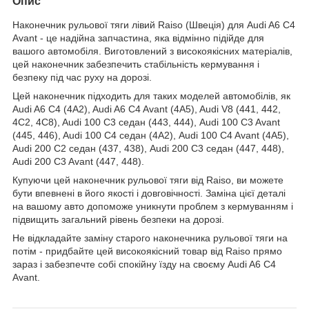
Опис
Наконечник рульової тяги лівий Raiso (Швеція) для Audi A6 C4
Avant - це надійна запчастина, яка відмінно підійде для
вашого автомобіля. Виготовлений з високоякісних матеріалів,
цей наконечник забезпечить стабільність кермування і
безпеку під час руху на дорозі.
Цей наконечник підходить для таких моделей автомобілів, як
Audi A6 C4 (4A2), Audi A6 C4 Avant (4A5), Audi V8 (441, 442,
4C2, 4C8), Audi 100 C3 седан (443, 444), Audi 100 C3 Avant
(445, 446), Audi 100 C4 седан (4A2), Audi 100 C4 Avant (4A5),
Audi 200 C2 седан (437, 438), Audi 200 C3 седан (447, 448),
Audi 200 C3 Avant (447, 448).
Купуючи цей наконечник рульової тяги від Raiso, ви можете
бути впевнені в його якості і довговічності. Заміна цієї деталі
на вашому авто допоможе уникнути проблем з кермуванням і
підвищить загальний рівень безпеки на дорозі.
Не відкладайте заміну старого наконечника рульової тяги на
потім - придбайте цей високоякісний товар від Raiso прямо
зараз і забезпечте собі спокійну їзду на своєму Audi A6 C4
Avant.