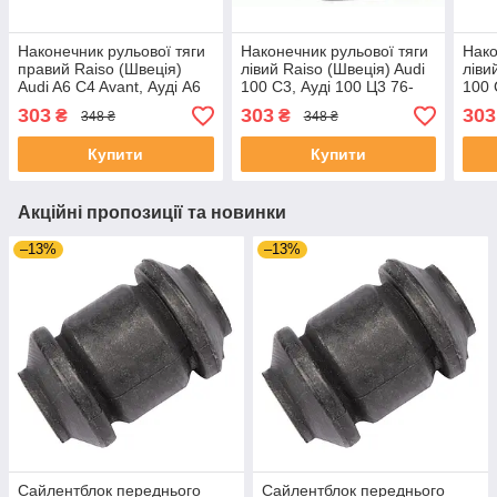
Наконечник рульової тяги
Наконечник рульової тяги
Нако
правий Raiso (Швеція)
лівий Raiso (Швеція) Audi
ліви
Audi A6 C4 Avant, Ауді A6
100 C3, Ауді 100 Ц3 76-
100 
Ц4 Авант 76- #RL-443812A
#RL-443811A UAHOOUX4
#RL
303
303
303
₴
₴
348 ₴
348 ₴
UABOVIB4
Купити
Купити
Акційні пропозиції та новинки
–13%
–13%
Сайлентблок переднього
Сайлентблок переднього