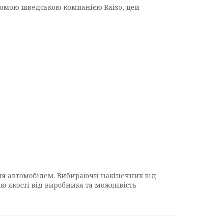
ідомою шведською компанією Raiso, цей
ння автомобілем. Вибираючи накінечник від
ію якості від виробника та можливість