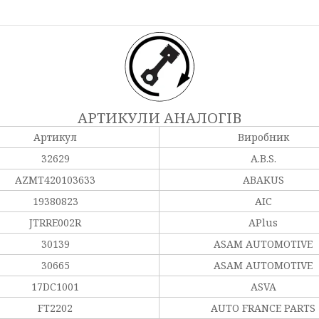
АРТИКУЛИ АНАЛОГІВ
Артикул
Виробник
32629
A.B.S.
AZMT420103633
ABAKUS
19380823
AIC
JTRRE002R
APlus
30139
ASAM AUTOMOTIVE
30665
ASAM AUTOMOTIVE
17DC1001
ASVA
FT2202
AUTO FRANCE PARTS