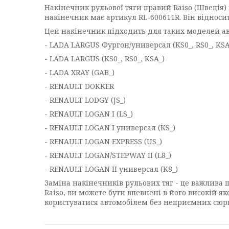
Накінечник рульової тяги правий Raiso (Швеція
накінечник має артикул RL-600611R. Він відносит
Цей накінечник підходить для таких моделей ав
- LADA LARGUS Фургон/универсал (KS0_, RS0_, KSA
- LADA LARGUS (KS0_, RS0_, KSA_)
- LADA XRAY (GAB_)
- RENAULT DOKKER
- RENAULT LODGY (JS_)
- RENAULT LOGAN I (LS_)
- RENAULT LOGAN I универсал (KS_)
- RENAULT LOGAN EXPRESS (US_)
- RENAULT LOGAN/STEPWAY II (L8_)
- RENAULT LOGAN II универсал (K8_)
Заміна накінечників рульових тяг - це важлива 
Raiso, ви можете бути впевнені в його високій я
користуватися автомобілем без неприємних сюрп