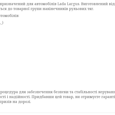
) призначений для автомобілів Lada Largus. Виготовлений в
ься до товарної групи накінечників рульових тяг.
томобілів:
_)
процедура для забезпечення безпеки та стабільності керува
кості і надійності. Придбавши цей товар, ви отримуєте гарант
ризів на дорозі.