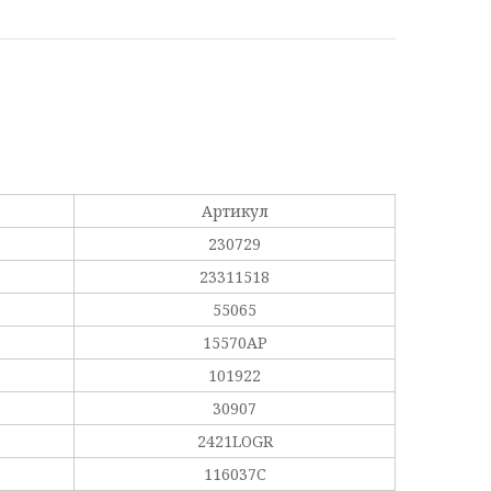
Артикул
230729
23311518
55065
15570AP
101922
30907
2421LOGR
116037C