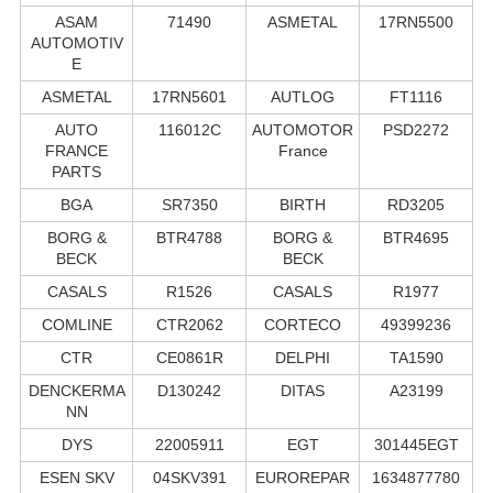
ASAM
71490
ASMETAL
17RN5500
AUTOMOTIV
E
ASMETAL
17RN5601
AUTLOG
FT1116
AUTO
116012C
AUTOMOTOR
PSD2272
FRANCE
France
PARTS
BGA
SR7350
BIRTH
RD3205
BORG &
BTR4788
BORG &
BTR4695
BECK
BECK
CASALS
R1526
CASALS
R1977
COMLINE
CTR2062
CORTECO
49399236
CTR
CE0861R
DELPHI
TA1590
DENCKERMA
D130242
DITAS
A23199
NN
DYS
22005911
EGT
301445EGT
ESEN SKV
04SKV391
EUROREPAR
1634877780