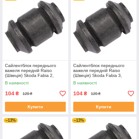
Сайлентблок переднього
Сайлентблок переднього
важеля передній Raiso
важеля передній Raiso
(Швеція) Skoda Fabia 2,
(Швеція) Skoda Fabia 3,
Шкода Фабія 2 06-14 #RL-
Шкода Фабія 3 14-21 #RL-
В наявності
В наявності
1J0182V UADIKZU4
1J0182V UATXDAZ4
104
104
₴
₴
120 ₴
120 ₴
Купити
Купити
–13%
–13%