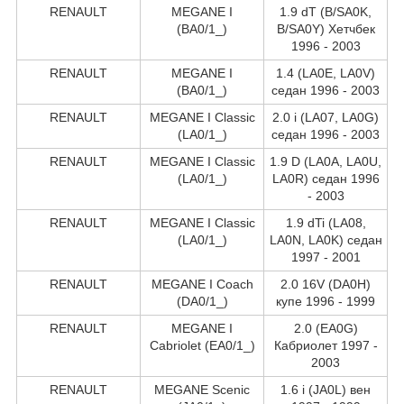
RENAULT
MEGANE I
1.9 dT (B/SA0K,
(BA0/1_)
B/SA0Y) Хетчбек
1996 - 2003
RENAULT
MEGANE I
1.4 (LA0E, LA0V)
(BA0/1_)
седан 1996 - 2003
RENAULT
MEGANE I Classic
2.0 i (LA07, LA0G)
(LA0/1_)
седан 1996 - 2003
RENAULT
MEGANE I Classic
1.9 D (LA0A, LA0U,
(LA0/1_)
LA0R) седан 1996
- 2003
RENAULT
MEGANE I Classic
1.9 dTi (LA08,
(LA0/1_)
LA0N, LA0K) седан
1997 - 2001
RENAULT
MEGANE I Coach
2.0 16V (DA0H)
(DA0/1_)
купе 1996 - 1999
RENAULT
MEGANE I
2.0 (EA0G)
Cabriolet (EA0/1_)
Кабриолет 1997 -
2003
RENAULT
MEGANE Scenic
1.6 i (JA0L) вен