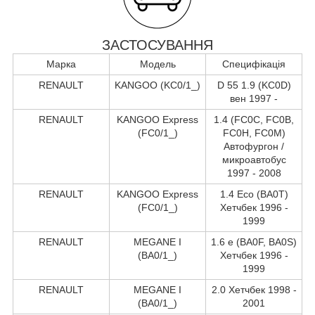
ЗАСТОСУВАННЯ
Марка
Модель
Специфікація
RENAULT
KANGOO (KC0/1_)
D 55 1.9 (KC0D)
вен 1997 -
RENAULT
KANGOO Express
1.4 (FC0C, FC0B,
(FC0/1_)
FC0H, FC0M)
Автофургон /
микроавтобус
1997 - 2008
RENAULT
KANGOO Express
1.4 Eco (BA0T)
(FC0/1_)
Хетчбек 1996 -
1999
RENAULT
MEGANE I
1.6 e (BA0F, BA0S)
(BA0/1_)
Хетчбек 1996 -
1999
RENAULT
MEGANE I
2.0 Хетчбек 1998 -
(BA0/1_)
2001