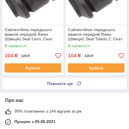
Сайлентблок переднього
Сайлентблок переднього
важеля передній Raiso
важеля передній Raiso
(Швеція) Seat Leon, Сеат
(Швеція) Seat Toledo 2, Сеат
Леон 99-06 #RL-1J0182V
Толедо 2 99-06 #RL-1J0182V
В наявності
В наявності
UAYSBXG4
UATOJRK4
104
104
₴
₴
120 ₴
120 ₴
Купити
Купити
Показати ще
Про нас
99% позитивних з 144 відгуків за рік
Працює з 05.06.2021