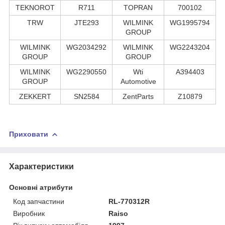
TEKNOROT
R711
TOPRAN
700102
TRW
JTE293
WILMINK
WG1995794
GROUP
WILMINK
WG2034292
WILMINK
WG2243204
GROUP
GROUP
WILMINK
WG2290550
Wti
A394403
GROUP
Automotive
ZEKKERT
SN2584
ZentParts
Z10879
Приховати
Характеристики
Основні атрибути
Код запчастини
RL-770312R
Виробник
Raiso