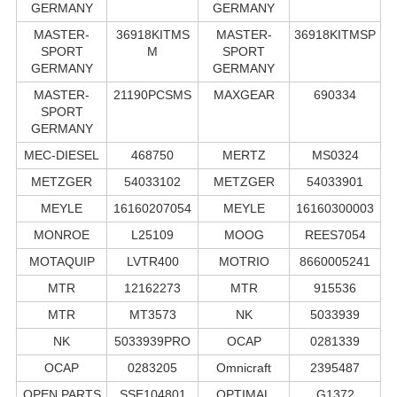
GERMANY
GERMANY
MASTER-
36918KITMS
MASTER-
36918KITMSP
SPORT
M
SPORT
GERMANY
GERMANY
MASTER-
21190PCSMS
MAXGEAR
690334
SPORT
GERMANY
MEC-DIESEL
468750
MERTZ
MS0324
METZGER
54033102
METZGER
54033901
MEYLE
16160207054
MEYLE
16160300003
MONROE
L25109
MOOG
REES7054
MOTAQUIP
LVTR400
MOTRIO
8660005241
MTR
12162273
MTR
915536
MTR
MT3573
NK
5033939
NK
5033939PRO
OCAP
0281339
OCAP
0283205
Omnicraft
2395487
OPEN PARTS
SSE104801
OPTIMAL
G1372