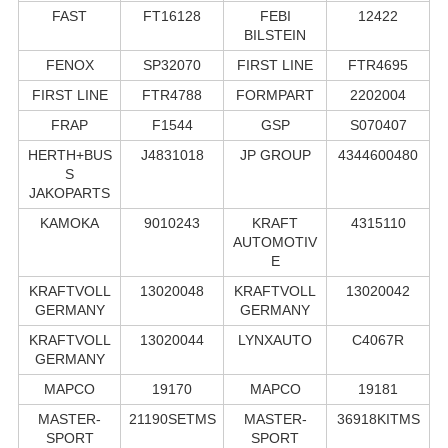
FAST
FT16128
FEBI
12422
BILSTEIN
FENOX
SP32070
FIRST LINE
FTR4695
FIRST LINE
FTR4788
FORMPART
2202004
FRAP
F1544
GSP
S070407
HERTH+BUS
J4831018
JP GROUP
4344600480
S
JAKOPARTS
KAMOKA
9010243
KRAFT
4315110
AUTOMOTIV
E
KRAFTVOLL
13020048
KRAFTVOLL
13020042
GERMANY
GERMANY
KRAFTVOLL
13020044
LYNXAUTO
C4067R
GERMANY
MAPCO
19170
MAPCO
19181
MASTER-
21190SETMS
MASTER-
36918KITMS
SPORT
SPORT