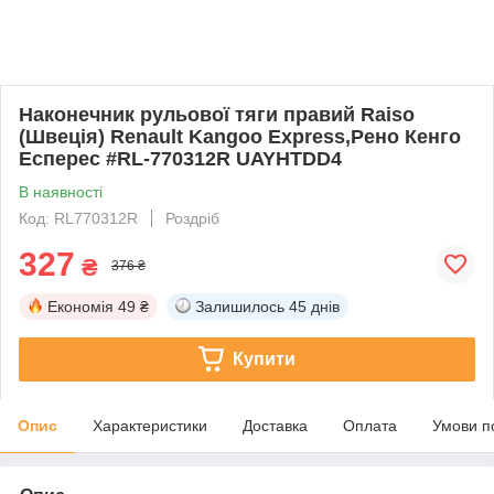
Наконечник рульової тяги правий Raiso
(Швеція) Renault Kangoo Express,Рено Кенго
Есперес #RL-770312R UAYHTDD4
В наявності
Код: RL770312R
Роздріб
327
₴
376 ₴
Економія
49 ₴
Залишилось
45 днів
Купити
Опис
Характеристики
Доставка
Оплата
Умови п