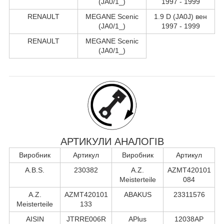
(JA0/1_)
1997 - 1999
RENAULT
MEGANE Scenic
1.9 D (JA0J) вен
(JA0/1_)
1997 - 1999
RENAULT
MEGANE Scenic
(JA0/1_)
АРТИКУЛИ АНАЛОГІВ
Виробник
Артикул
Виробник
Артикул
A.B.S.
230382
A.Z.
AZMT420101
Meisterteile
084
A.Z.
AZMT420101
ABAKUS
23311576
Meisterteile
133
AISIN
JTRRE006R
APlus
12038AP