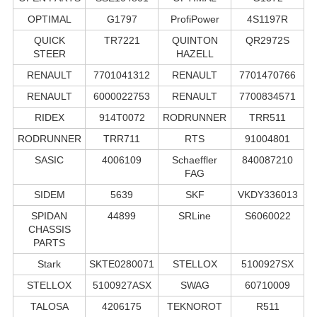
OPTIMAL
G1797
ProfiPower
4S1197R
QUICK
TR7221
QUINTON
QR2972S
STEER
HAZELL
RENAULT
7701041312
RENAULT
7701470766
RENAULT
6000022753
RENAULT
7700834571
RIDEX
914T0072
RODRUNNER
TRR511
RODRUNNER
TRR711
RTS
91004801
SASIC
4006109
Schaeffler
840087210
FAG
SIDEM
5639
SKF
VKDY336013
SPIDAN
44899
SRLine
S6060022
CHASSIS
PARTS
Stark
SKTE0280071
STELLOX
5100927SX
STELLOX
5100927ASX
SWAG
60710009
TALOSA
4206175
TEKNOROT
R511