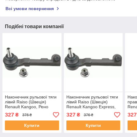
Всі умови повернення
Подібні товари компанії
Наконечник рульової тяги
Наконечник рульової тяги
Нако
лівий Raiso (Швеція)
лівий Raiso (Швеція)
прав
Renault Kangoo, Рено
Renault Kangoo Express,
Rena
Кенго 96- #RL-770765R
Рено Кенго Експрес #RL-
Кенг
327
327
327
₴
₴
376 ₴
376 ₴
UARDUMR4
770765R UACOITJ4
UAY
Купити
Купити