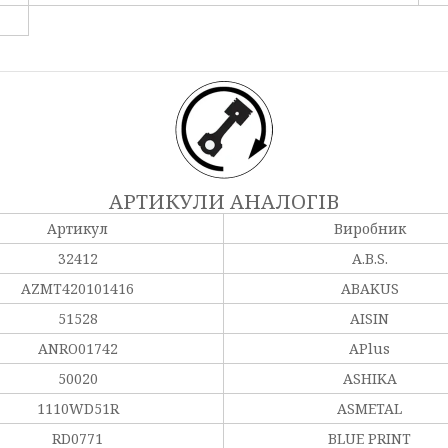
АРТИКУЛИ АНАЛОГІВ
Артикул
Виробник
32412
A.B.S.
AZMT420101416
ABAKUS
51528
AISIN
ANRO01742
APlus
50020
ASHIKA
1110WD51R
ASMETAL
RD0771
BLUE PRINT