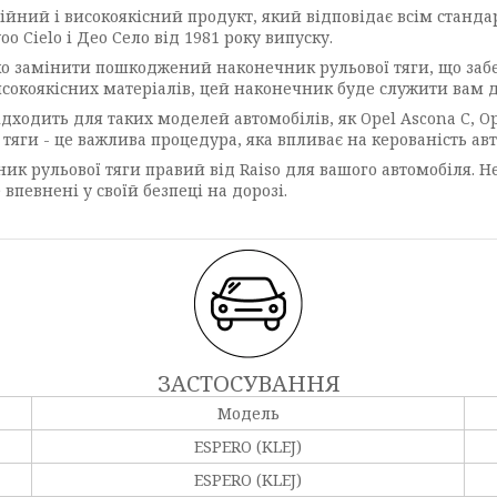
ійний і високоякісний продукт, який відповідає всім стандар
 Cielo і Део Село від 1981 року випуску.
о замінити пошкоджений наконечник рульової тяги, що забе
сокоякісних матеріалів, цей наконечник буде служити вам д
ідходить для таких моделей автомобілів, як Opel Ascona C, Op
тяги - це важлива процедура, яка впливає на керованість авт
ник рульової тяги правий від Raiso для вашого автомобіля. Н
 впевнені у своїй безпеці на дорозі.
ЗАСТОСУВАННЯ
Модель
ESPERO (KLEJ)
ESPERO (KLEJ)