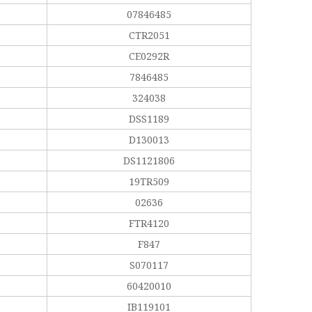
07846485
CTR2051
CE0292R
7846485
324038
DSS1189
D130013
DS1121806
19TR509
02636
FTR4120
F847
S070117
60420010
IB119101