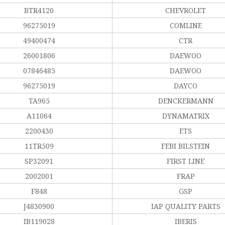
BTR4120
CHEVROLET
96275019
COMLINE
49400474
CTR
26001806
DAEWOO
07846485
DAEWOO
96275019
DAYCO
TA965
DENCKERMANN
A11064
DYNAMATRIX
2200430
ETS
11TR509
FEBI BILSTEIN
SP32091
FIRST LINE
2002001
FRAP
F848
GSP
J4830900
IAP QUALITY PARTS
IB119028
IBERIS