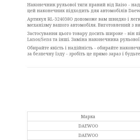
Наконечник рульової тяги правий від Raiso - над
цей наконечник підходить для автомобілів Daewoo
Артикул RL-324038O допоможе вам швидко і легк
механізму вашого автомобіля. Виготовлений з ви
Застосування цього товару досить широке - він п
Lanos/Sens та інші. Заміна наконечника рульової 
Обирайте якість і надійність - обирайте наконеч
за безпечну їзду - зробіть це прямо зараз і будьте
Марка
DAEWOO
DAEWOO