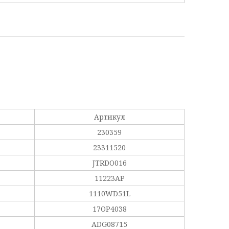
Артикул
230359
23311520
JTRDO016
11223AP
1110WD51L
17OP4038
ADG08715