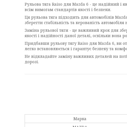
Рульова тяга Raiso для Mazda 6 - це надійний і я
всім вимогам стандартів якості і безпеки.
Ця рульова тяга підходить для автомобілів Mazda
зберегти стабільність та керованість автомобіля н
Заміна рульової тяги - це важливий крок для зб
якості і надійності даної деталі, оскільки вона
Придбавши рульову тягу Raiso для Mazda 6, ви 
легко встановлюється і гарантує безпеку та комф
Не відкладайте заміну важливих деталей на потім
дорозі.
Марка