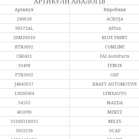
АРТИКУЛИ АНАЛОГІВ
Артикул
Виробник
240618
ACKOJA
90372AL
APlus
20MZ6010
BLUE PRINT
BTR5692
COMLINE
CR0431
FAI AutoParts
33498
FENOX
FTR5692
GSP
J4843057
KRAFT AUTOMOTIVE
13030384
LYNXAUTO
54535
MAZDA
461096
MERTZ
35160310035
MILES
5033256
OCAP