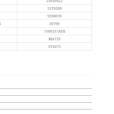
23030422
51T0260
9208059
S
50700
5500137ASX
MA723
ST4273