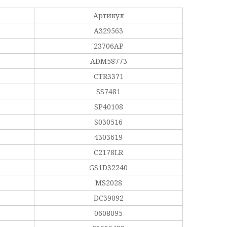
Артикул
A329563
23706AP
ADM58773
CTR3371
SS7481
SP40108
S030516
4303619
C2178LR
GS1D32240
MS2028
DC39092
0608095