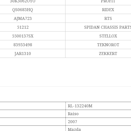
30K3062OYO
PROFIT
QS0683HQ
RIDEX
AJMA723
RTS
51212
SPIDAN CHASSIS PART
5500137SX
STELLOX
83933498
TEKNOROT
JAR1310
ZEKKERT
RL-132240M
Raiso
2007
Mazda