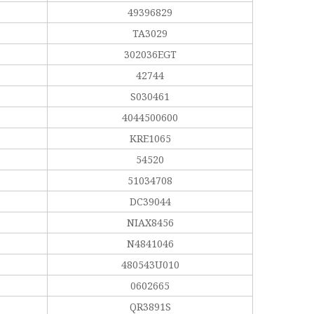
49396829
TA3029
302036EGT
42744
S030461
4044500600
KRE1065
54520
51034708
DC39044
NIAX8456
N4841046
480543U010
0602665
QR3891S