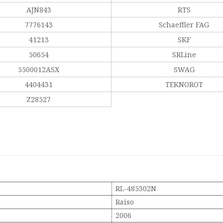
AJN843
RTS
7776143
Schaeffler FAG
41213
SKF
50654
SRLine
5500012ASX
SWAG
4404431
TEKNOROT
Z28527
RL-485302N
Raiso
2006