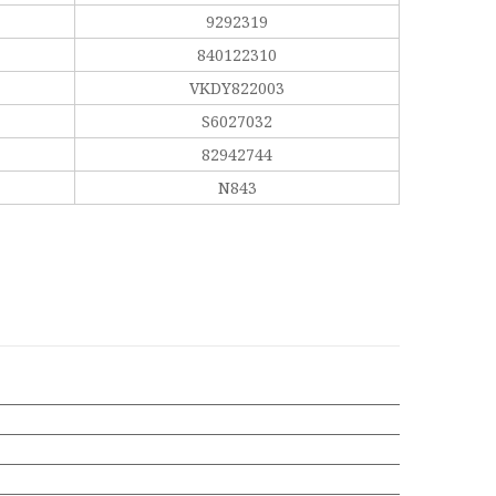
9292319
840122310
VKDY822003
S6027032
82942744
N843