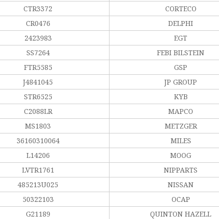
CTR3372
CORTECO
CR0476
DELPHI
2423983
EGT
SS7264
FEBI BILSTEIN
FTR5585
GSP
J4841045
JP GROUP
STR6525
KYB
C2088LR
MAPCO
MS1803
METZGER
36160310064
MILES
L14206
MOOG
LVTR1761
NIPPARTS
485213U025
NISSAN
50322103
OCAP
G21189
QUINTON HAZELL