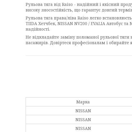
Рульова тяга від Raiso - надійний і якісний про
високу зносостійкість, що гарантує довгий термі
Рульова тяга права/ліва Raiso легко встановлюєт
TIIDA Хетчбек, NISSAN NV200 / EVALIA Автобус та
надійності.
Не відкладайте заміну поломаної рульової тяги н
пасажирів. Довіртеся професіоналам і обирайте я
Марка
NISSAN
NISSAN
NISSAN