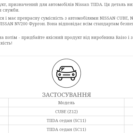
дукт, призначений для автомобілів Nissan TIIDA. Ця деталь ви
н служби.
ься і має прекрасну сумісність з автомобілями NISSAN CUBE, N
 NISSAN NV200 Фургон. Вона відповідає всім стандартам безпек
а потім - придбайте якісний продукт від виробника Raiso і за
кість!
ЗАСТОСУВАННЯ
Модель
CUBE (Z12)
TIIDA седан (SC11)
TIIDA седан (SC11)