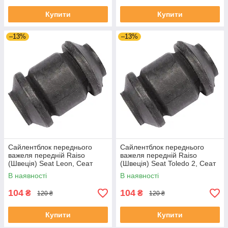
Купити
Купити
–13%
–13%
Сайлентблок переднього
Сайлентблок переднього
важеля передній Raiso
важеля передній Raiso
(Швеція) Seat Leon, Сеат
(Швеція) Seat Toledo 2, Сеат
Леон 99-06 #RL-1J0182V
Толедо 2 99-06 #RL-1J0182V
В наявності
В наявності
UAYSBXG4
UATOJRK4
104
104
₴
₴
120 ₴
120 ₴
Купити
Купити