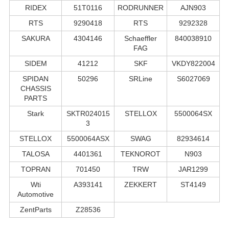
RIDEX
51T0116
RODRUNNER
AJN903
RTS
9290418
RTS
9292328
SAKURA
4304146
Schaeffler
840038910
FAG
SIDEM
41212
SKF
VKDY822004
SPIDAN
50296
SRLine
S6027069
CHASSIS
PARTS
Stark
SKTR024015
STELLOX
5500064SX
3
STELLOX
5500064ASX
SWAG
82934614
TALOSA
4401361
TEKNOROT
N903
TOPRAN
701450
TRW
JAR1299
Wti
A393141
ZEKKERT
ST4149
Automotive
ZentParts
Z28536