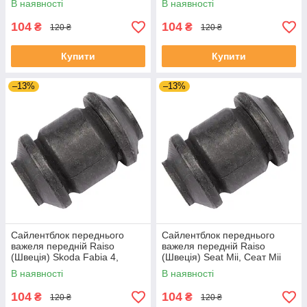
В наявності
В наявності
1J0182V UADIKZU4
1J0182V UATXDAZ4
104
104
₴
₴
120 ₴
120 ₴
Купити
Купити
–13%
–13%
Сайлентблок переднього
Сайлентблок переднього
важеля передній Raiso
важеля передній Raiso
(Швеція) Skoda Fabia 4,
(Швеція) Seat Mii, Сеат Міі
Шкода Фабія 4 21- #RL-
11-19 #RL-1J0182V
В наявності
В наявності
1J0182V UAJJVOC4
UAAVQUI4
104
104
₴
₴
120 ₴
120 ₴