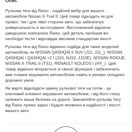
Опис
Рульова тяга від Raiso - надійний вибір для вашого
автомобіля Nissan X-Trail II. Цей товар підходить як для
правої, так і для лівої сторони авто, що забезпечує
універсальність в застосуванні. Виготовлений відомою
шведською компанією Raiso, цей деталь пройшов всі
необхідні тести і відповідає високим стандартам якості.
Рульова тяга від Raiso відмінно підійде для таких моделей
автомобілів, як NISSAN QASHQAI II SUV (J11, J11_), NISSAN
QASHQAI / QASHQAI +2 I (J10, NJ10, JJ10E), NISSAN ROGUE,
NISSAN X-TRAIL II (T31), RENAULT KOLEOS I (HY_). Цей
товар відмінно впорається зі своєю функцією і забезпечить
вам плавне керування автомобілем навіть в умовах складних
дорожніх умов.
Не варто відкладати заміну рульової тяги на потім - це
ключовий елемент керування автомобілем, і від його стану
залежить ваша безпека на дорозі. Замовляйте рульову тягу
від Raiso прямо зараз і будьте впевнені в надійності і якості
вашого авто.