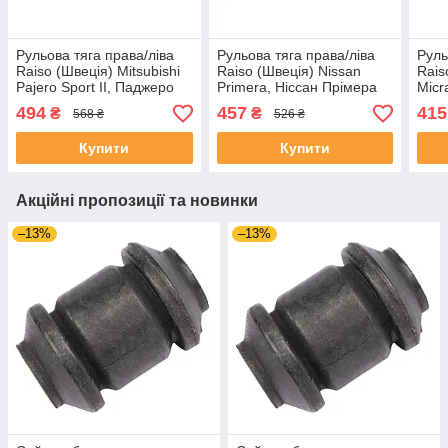
Рульова тяга права/ліва
Рульова тяга права/ліва
Руль
Raiso (Швеція) Mitsubishi
Raiso (Швеція) Nissan
Rais
Pajero Sport II, Паджеро
Primera, Ніссан Прімера
Micr
Спорт 2 04- #RL-441173M
02- #RL-490610N
03 
494
457
415
₴
₴
568 ₴
526 ₴
UAZTTGI4
UAOZHED4
UAN
Купити
Купити
Акційні пропозиції та новинки
–13%
–13%