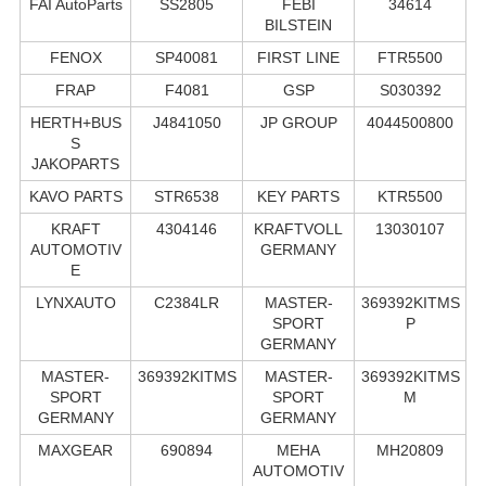
FAI AutoParts
SS2805
FEBI
34614
BILSTEIN
FENOX
SP40081
FIRST LINE
FTR5500
FRAP
F4081
GSP
S030392
HERTH+BUS
J4841050
JP GROUP
4044500800
S
JAKOPARTS
KAVO PARTS
STR6538
KEY PARTS
KTR5500
KRAFT
4304146
KRAFTVOLL
13030107
AUTOMOTIV
GERMANY
E
LYNXAUTO
C2384LR
MASTER-
369392KITMS
SPORT
P
GERMANY
MASTER-
369392KITMS
MASTER-
369392KITMS
SPORT
SPORT
M
GERMANY
GERMANY
MAXGEAR
690894
MEHA
MH20809
AUTOMOTIV