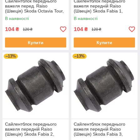
Сайлентблок переднього
Сайлентблок переднього
важеля перед. Raiso
важеля передній Raiso
(Швеція) Skoda Octavia Tour,
(Швеція) Skoda Fabia 1,
Октавія Тур 96- #RL-1J0182V
Шкода Фабія 1 99-08 #RL-
В наявності
В наявності
UAJOTLS4
1J0182V UAXPUCH4
104
104
₴
₴
120 ₴
120 ₴
Купити
Купити
–13%
–13%
Сайлентблок переднього
Сайлентблок переднього
важеля передній Raiso
важеля передній Raiso
(Швеція) Skoda Fabia 2,
(Швеція) Skoda Fabia 3,
Шкода Фабія 2 06-14 #RL-
Шкода Фабія 3 14-21 #RL-