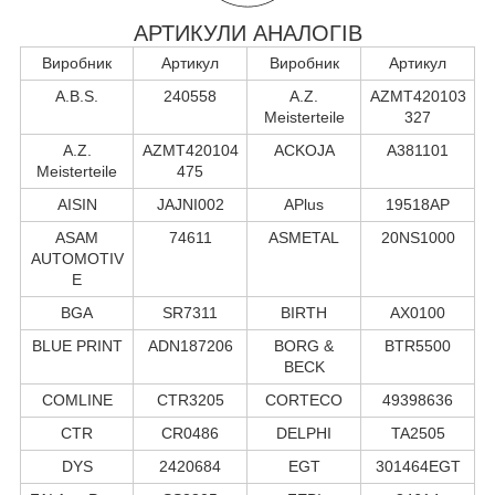
АРТИКУЛИ АНАЛОГІВ
Виробник
Артикул
Виробник
Артикул
A.B.S.
240558
A.Z.
AZMT420103
Meisterteile
327
A.Z.
AZMT420104
ACKOJA
A381101
Meisterteile
475
AISIN
JAJNI002
APlus
19518AP
ASAM
74611
ASMETAL
20NS1000
AUTOMOTIV
E
BGA
SR7311
BIRTH
AX0100
BLUE PRINT
ADN187206
BORG &
BTR5500
BECK
COMLINE
CTR3205
CORTECO
49398636
CTR
CR0486
DELPHI
TA2505
DYS
2420684
EGT
301464EGT