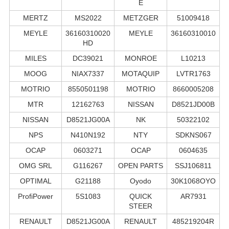
E
MERTZ
MS2022
METZGER
51009418
MEYLE
36160310020
MEYLE
36160310010
HD
MILES
DC39021
MONROE
L10213
MOOG
NIAX7337
MOTAQUIP
LVTR1763
MOTRIO
8550501198
MOTRIO
8660005208
MTR
12162763
NISSAN
D8521JD00B
NISSAN
D8521JG00A
NK
50322102
NPS
N410N192
NTY
SDKNS067
OCAP
0603271
OCAP
0604635
OMG SRL
G116267
OPEN PARTS
SSJ106811
OPTIMAL
G21188
Oyodo
30K1068OYO
ProfiPower
5S1083
QUICK
AR7931
STEER
RENAULT
D8521JG00A
RENAULT
485219204R