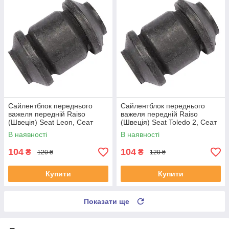
Сайлентблок переднього
Сайлентблок переднього
важеля передній Raiso
важеля передній Raiso
(Швеція) Seat Leon, Сеат
(Швеція) Seat Toledo 2, Сеат
Леон 99-06 #RL-1J0182V
Толедо 2 99-06 #RL-1J0182V
В наявності
В наявності
UAYSBXG4
UATOJRK4
104
104
₴
₴
120 ₴
120 ₴
Купити
Купити
Показати ще