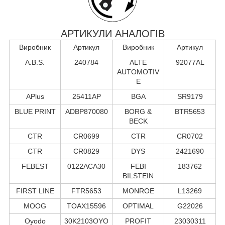
АРТИКУЛИ АНАЛОГІВ
Виробник
Артикул
Виробник
Артикул
A.B.S.
240784
ALTE
92077AL
AUTOMOTIV
E
APlus
25411AP
BGA
SR9179
BLUE PRINT
ADBP870080
BORG &
BTR5653
BECK
CTR
CR0699
CTR
CR0702
CTR
CR0829
DYS
2421690
FEBEST
0122ACA30
FEBI
183762
BILSTEIN
FIRST LINE
FTR5653
MONROE
L13269
MOOG
TOAX15596
OPTIMAL
G22026
Oyodo
30K2103OYO
PROFIT
23030311