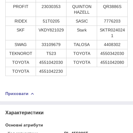
PROFIT
23030353
QUINTON
QR3886S
HAZELL
RIDEX
51T0205
SASIC
7776203
SKF
VKDY821029
Stark
SKTR024024
1
SWAG
33109679
TALOSA
4408302
TEKNOROT
T523
TOYOTA
4550342030
TOYOTA
4551042030
TOYOTA
4551042080
TOYOTA
4551042230
Приховати
Характеристики
Основні атрибути