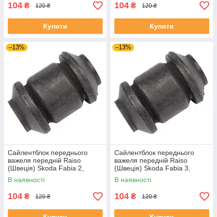
104
104
₴
₴
120 ₴
120 ₴
Купити
Купити
–13%
–13%
Сайлентблок переднього
Сайлентблок переднього
важеля передній Raiso
важеля передній Raiso
(Швеція) Skoda Fabia 2,
(Швеція) Skoda Fabia 3,
Шкода Фабія 2 06-14 #RL-
Шкода Фабія 3 14-21 #RL-
В наявності
В наявності
1J0182V UADIKZU4
1J0182V UATXDAZ4
104
104
₴
₴
120 ₴
120 ₴