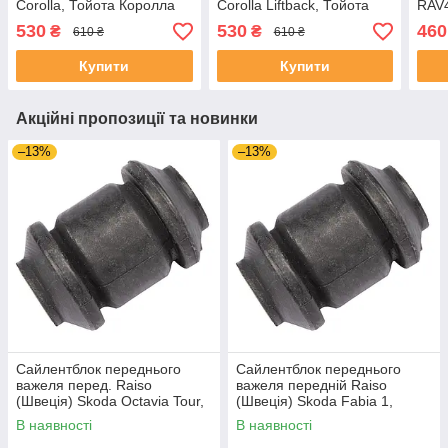
Corolla, Тойота Королла
Corolla Liftback, Тойота
RAV4
87-95 #RL-455125T
Королла Ліфтбек #RL-
00-0
530
530
460
₴
₴
610 ₴
610 ₴
UAWRXGZ4
455125T UAFOGQE4
UAF
Купити
Купити
Акційні пропозиції та новинки
–13%
–13%
Сайлентблок переднього
Сайлентблок переднього
важеля перед. Raiso
важеля передній Raiso
(Швеція) Skoda Octavia Tour,
(Швеція) Skoda Fabia 1,
Октавія Тур 96- #RL-1J0182V
Шкода Фабія 1 99-08 #RL-
В наявності
В наявності
UAJOTLS4
1J0182V UAXPUCH4