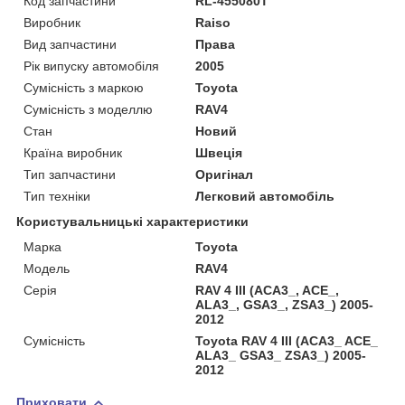
Код запчастини
RL-455080T
Виробник
Raiso
Вид запчастини
Права
Рік випуску автомобіля
2005
Сумісність з маркою
Toyota
Сумісність з моделлю
RAV4
Стан
Новий
Країна виробник
Швеція
Тип запчастини
Оригінал
Тип техніки
Легковий автомобіль
Користувальницькі характеристики
Марка
Toyota
Мoдель
RAV4
Серія
RAV 4 III (ACA3_, ACE_,
ALA3_, GSA3_, ZSA3_) 2005-
2012
Сумісність
Toyota RAV 4 III (ACA3_ ACE_
ALA3_ GSA3_ ZSA3_) 2005-
2012
Приховати