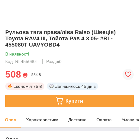
Рульова тяга права/ліва Raiso (Швеція)
Toyota RAV4 III, Тойота Рав 4 3 05- #RL-
455080T UAVYOBD4
В наявності
Код: RL455080T
Роздріб
508
₴
584 ₴
Економія
76 ₴
Залишилось
45 днів
Купити
Опис
Характеристики
Доставка
Оплата
Умови п