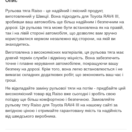
Опис
Рульова тяга Raiso - це надійний і якісний продукт,
виготовлений у Швеції. Вона підходить для Toyota RAV4 III,
зробивши ваш автомобіль ще більш надійним і безпечним на
дорозі. Ця рульова тяга може бути встановлена як на правій,
так і на лівій стороні автомобіля, що дозволяє вам зручно
користуватися кермом незалежно від сторони, на якій ви
знаходитесь.
Виготовлена з високоякісних матеріалів, ця рульова тяга має
довгий термін служби і відмінну міцність. Вона забезпечить
точне і плавне керування автомобілем, покращуючи вашу
безпеку на дорозі. Крім того, вона легко встановлюється і не
вимагає складних додаткових робіт, що зекономить ваш час і
гроші.
Не відкладайте заміну рульової тяги на потім - придбайте цей
високоякісний товар від Raiso вже сьогодні і зробіть свою
поїздку ще більш комфортною і безпечною. Замовляйте
рульову тягу Raiso для Toyota RAV4 III на нашому сайті за
вигідною ціною і отримайте гарантовану якість та надійність
від шведського виробника.