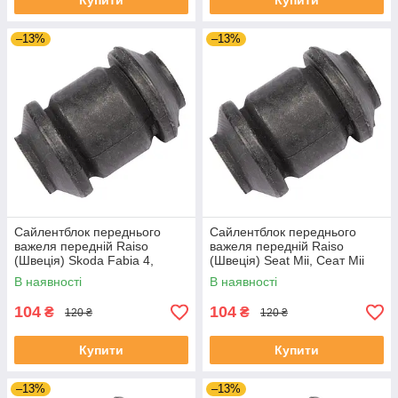
Купити
Купити
–13%
–13%
Сайлентблок переднього
Сайлентблок переднього
важеля передній Raiso
важеля передній Raiso
(Швеція) Skoda Fabia 4,
(Швеція) Seat Mii, Сеат Міі
Шкода Фабія 4 21- #RL-
11-19 #RL-1J0182V
В наявності
В наявності
1J0182V UAJJVOC4
UAAVQUI4
104
104
₴
₴
120 ₴
120 ₴
Купити
Купити
–13%
–13%