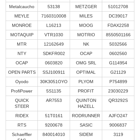
Metalcaucho
53138
METZGER
51012708
MEYLE
7160310008
MILES
DC39017
MONROE
L16213
MOOG
FDAX2258
MOTAQUIP
VTR1030
MOTRIO
8550501166
MTR
12162649
NK
5032566
NTY
SDKFR002
OCAP
0602560
OCAP
0603820
OMG SRL
G114954
OPEN PARTS
SSJ100911
OPTIMAL
G21129
Oyodo
30K3051OYO
PLYOM
P754899
ProfiPower
5S1135
PROFIT
23030229
QUICK
AR7553
QUINTON
QR3292S
STEER
HAZELL
RIDEX
51T0161
RODRUNNER
AJFO247
RTS
9200678
SASIC
9006837
Schaeffler
840014010
SIDEM
3119