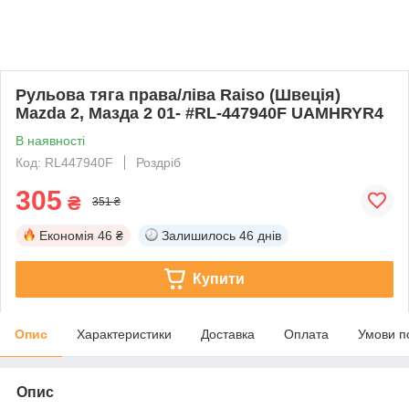
Рульова тяга права/ліва Raiso (Швеція)
Mazda 2, Мазда 2 01- #RL-447940F UAMHRYR4
В наявності
Код: RL447940F
Роздріб
305
₴
351 ₴
Економія
46 ₴
Залишилось
46 днів
Купити
Опис
Характеристики
Доставка
Оплата
Умови п
Опис