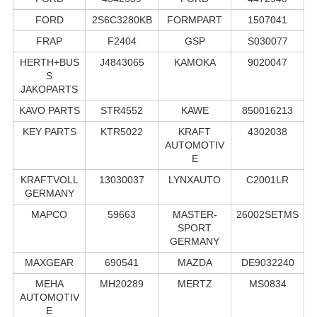
FORD
2S6C3280KB
FORMPART
1507041
FRAP
F2404
GSP
S030077
HERTH+BUS
J4843065
KAMOKA
9020047
S
JAKOPARTS
KAVO PARTS
STR4552
KAWE
850016213
KEY PARTS
KTR5022
KRAFT
4302038
AUTOMOTIV
E
KRAFTVOLL
13030037
LYNXAUTO
C2001LR
GERMANY
MAPCO
59663
MASTER-
26002SETMS
SPORT
GERMANY
MAXGEAR
690541
MAZDA
DE9032240
MEHA
MH20289
MERTZ
MS0834
AUTOMOTIV
E