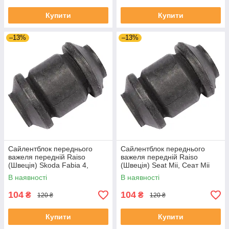
Купити
Купити
–13%
–13%
Сайлентблок переднього
Сайлентблок переднього
важеля передній Raiso
важеля передній Raiso
(Швеція) Skoda Fabia 4,
(Швеція) Seat Mii, Сеат Міі
Шкода Фабія 4 21- #RL-
11-19 #RL-1J0182V
В наявності
В наявності
1J0182V UAJJVOC4
UAAVQUI4
104
104
₴
₴
120 ₴
120 ₴
Купити
Купити