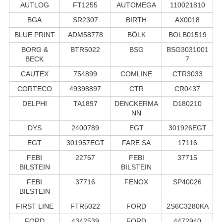
AUTLOG
FT1255
AUTOMEGA
110021810
BGA
SR2307
BIRTH
AX0018
BLUE PRINT
ADM58778
BÖLK
BOLB01519
BORG &
BTR5022
BSG
BSG3031001
BECK
7
CAUTEX
754899
COMLINE
CTR3033
CORTECO
49398897
CTR
CR0437
DELPHI
TA1897
DENCKERMA
D180210
NN
DYS
2400789
EGT
301926EGT
EGT
301957EGT
FARE SA
17116
FEBI
22767
FEBI
37715
BILSTEIN
BILSTEIN
FEBI
37716
FENOX
SP40026
BILSTEIN
FIRST LINE
FTR5022
FORD
2S6C3280KA
FORD
4342539
FORD
4472940