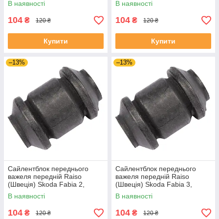
В наявності
В наявності
UAJOTLS4
1J0182V UAXPUCH4
104
104
₴
₴
120 ₴
120 ₴
Купити
Купити
–13%
–13%
Сайлентблок переднього
Сайлентблок переднього
важеля передній Raiso
важеля передній Raiso
(Швеція) Skoda Fabia 2,
(Швеція) Skoda Fabia 3,
Шкода Фабія 2 06-14 #RL-
Шкода Фабія 3 14-21 #RL-
В наявності
В наявності
1J0182V UADIKZU4
1J0182V UATXDAZ4
104
104
₴
₴
120 ₴
120 ₴