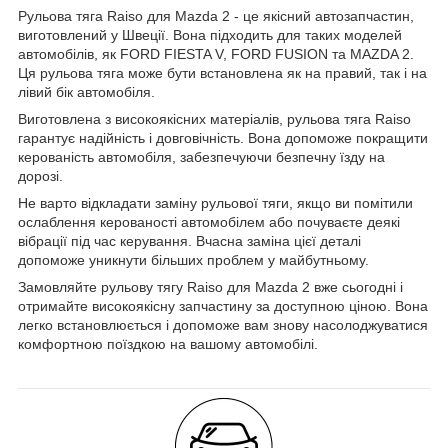
Рульова тяга Raiso для Mazda 2 - це якісний автозапчастин,
виготовлений у Швеції. Вона підходить для таких моделей
автомобілів, як FORD FIESTA V, FORD FUSION та MAZDA 2.
Ця рульова тяга може бути встановлена як на правий, так і на
лівий бік автомобіля.
Виготовлена з високоякісних матеріалів, рульова тяга Raiso
гарантує надійність і довговічність. Вона допоможе покращити
керованість автомобіля, забезпечуючи безпечну їзду на
дорозі.
Не варто відкладати заміну рульової тяги, якщо ви помітили
ослаблення керованості автомобілем або почуваєте деякі
вібрації під час керування. Вчасна заміна цієї деталі
допоможе уникнути більших проблем у майбутньому.
Замовляйте рульову тягу Raiso для Mazda 2 вже сьогодні і
отримайте високоякісну запчастину за доступною ціною. Вона
легко встановлюється і допоможе вам знову насолоджуватися
комфортною поїздкою на вашому автомобілі.