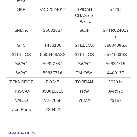
FAG
SKF
VKDY324014
SPIDAN
57235
CHASSIS
PARTS
SRLine
S6032024
Stark
SKTR024019
7
STC
T453138
STELLOX
5503408SX
STELLOX
5503408ASX
STELLOX
5571033SX
SWAG
50922767
SWAG
50937715
SWAG
50937716
TALOSA
4409177
TEKNOROT
FO247
TOPRAN
302014
TRISCAN
850016213
TRW
JAR978
VAICO
V257068
VEMA
23157
ZentParts
Z28432
Приховати