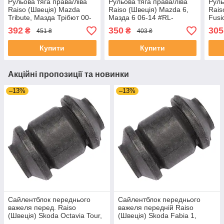
Рульова тяга права/ліва
Рульова тяга права/ліва
Руль
Raiso (Швеція) Mazda
Raiso (Швеція) Mazda 6,
Rais
Tribute, Мазда Трібют 00-
Мазда 6 06-14 #RL-
Fusi
08 #RL-8Y3280F
132240M UAEOCGZ4
#RL
392
350
305
₴
₴
451 ₴
403 ₴
UARQNIE4
Купити
Купити
Акційні пропозиції та новинки
–13%
–13%
Сайлентблок переднього
Сайлентблок переднього
важеля перед. Raiso
важеля передній Raiso
(Швеція) Skoda Octavia Tour,
(Швеція) Skoda Fabia 1,
Октавія Тур 96- #RL-1J0182V
Шкода Фабія 1 99-08 #RL-