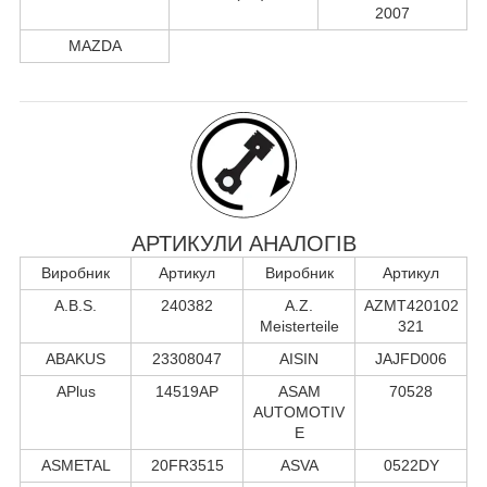
2007
MAZDA
АРТИКУЛИ АНАЛОГІВ
Виробник
Артикул
Виробник
Артикул
A.B.S.
240382
A.Z.
AZMT420102
Meisterteile
321
ABAKUS
23308047
AISIN
JAJFD006
APlus
14519AP
ASAM
70528
AUTOMOTIV
E
ASMETAL
20FR3515
ASVA
0522DY