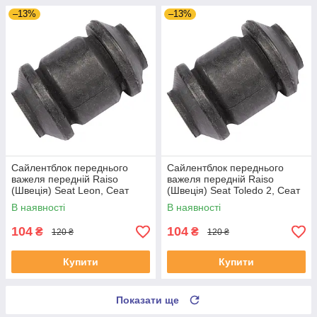
–13%
–13%
Сайлентблок переднього
Сайлентблок переднього
важеля передній Raiso
важеля передній Raiso
(Швеція) Seat Leon, Сеат
(Швеція) Seat Toledo 2, Сеат
Леон 99-06 #RL-1J0182V
Толедо 2 99-06 #RL-1J0182V
В наявності
В наявності
UAYSBXG4
UATOJRK4
104
104
₴
₴
120 ₴
120 ₴
Купити
Купити
Показати ще