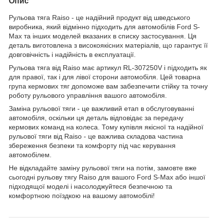
Опис
Рульова тяга Raiso - це надійний продукт від шведського
виробника, який відмінно підходить для автомобілів Ford S-
Max та інших моделей вказаних в списку застосування. Ця
деталь виготовлена з високоякісних матеріалів, що гарантує її
довговічність і надійність в експлуатації.
Рульова тяга від Raiso має артикул RL-307250V і підходить як
для правої, так і для лівої сторони автомобіля. Цей товарна
група кермових тяг допоможе вам забезпечити стійку та точну
роботу рульового управління вашого автомобіля.
Заміна рульової тяги - це важливий етап в обслуговуванні
автомобіля, оскільки ця деталь відповідає за передачу
кермових команд на колеса. Тому купівля якісної та надійної
рульової тяги від Raiso - це важлива складова частина
збереження безпеки та комфорту під час керування
автомобілем.
Не відкладайте заміну рульової тяги на потім, замовте вже
сьогодні рульову тягу Raiso для вашого Ford S-Max або іншої
підходящої моделі і насолоджуйтеся безпечною та
комфортною поїздкою на вашому автомобілі!