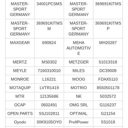
MASTER-
34001PCSMS
MASTER-
369691KITMS
SPORT
SPORT
GERMANY
GERMANY
MASTER-
369691KITMS
MASTER-
369691KITMS
SPORT
M
SPORT
P
GERMANY
GERMANY
MAXGEAR
690824
MEHA
MH20287
AUTOMOTIV
E
MERTZ
MS0302
METZGER
51013318
MEYLE
7160310010
MILES
DC39008
MONROE
L16221
MOOG
FDAX5110
MOTAQUIP
LVTR1419
MOTRIO
8550501178
MTR
12135686
NK
5032572
OCAP
0602491
OMG SRL
G116237
OPEN PARTS
SSJ102811
OPTIMAL
G21154
Oyodo
30K9105OYO
ProfiPower
5S1018