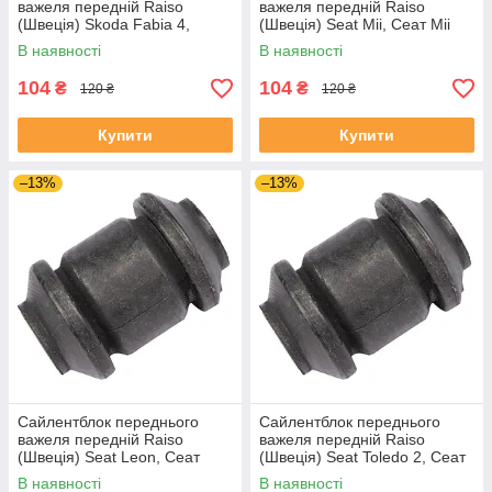
важеля передній Raiso
важеля передній Raiso
(Швеція) Skoda Fabia 4,
(Швеція) Seat Mii, Сеат Міі
Шкода Фабія 4 21- #RL-
11-19 #RL-1J0182V
В наявності
В наявності
1J0182V UAJJVOC4
UAAVQUI4
104
104
₴
₴
120 ₴
120 ₴
Купити
Купити
–13%
–13%
Сайлентблок переднього
Сайлентблок переднього
важеля передній Raiso
важеля передній Raiso
(Швеція) Seat Leon, Сеат
(Швеція) Seat Toledo 2, Сеат
Леон 99-06 #RL-1J0182V
Толедо 2 99-06 #RL-1J0182V
В наявності
В наявності