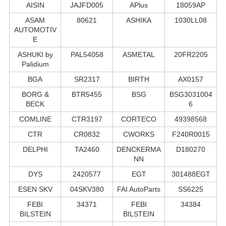
AISIN
JAJFD005
APlus
18059AP
ASAM
80621
ASHIKA
1030LL08
AUTOMOTIV
E
ASHUKI by
PAL54058
ASMETAL
20FR2205
Palidium
BGA
SR2317
BIRTH
AX0157
BORG &
BTR5455
BSG
BSG3031004
BECK
6
COMLINE
CTR3197
CORTECO
49398568
CTR
CR0832
CWORKS
F240R0015
DELPHI
TA2460
DENCKERMA
D180270
NN
DYS
2420577
EGT
301488EGT
ESEN SKV
04SKV380
FAI AutoParts
SS6225
FEBI
34371
FEBI
34384
BILSTEIN
BILSTEIN