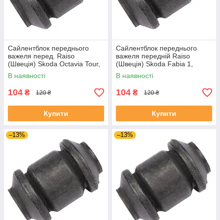
Сайлентблок переднього
Сайлентблок переднього
важеля перед. Raiso
важеля передній Raiso
(Швеція) Skoda Octavia Tour,
(Швеція) Skoda Fabia 1,
Октавія Тур 96- #RL-1J0182V
Шкода Фабія 1 99-08 #RL-
В наявності
В наявності
UAJOTLS4
1J0182V UAXPUCH4
104
104
₴
₴
120 ₴
120 ₴
Купити
Купити
–13%
–13%