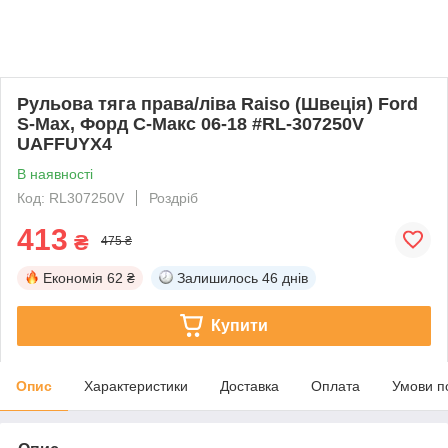
Рульова тяга права/ліва Raiso (Швеція) Ford
S-Max, Форд С-Макс 06-18 #RL-307250V
UAFFUYX4
В наявності
Код: RL307250V
Роздріб
413
₴
475 ₴
Економія
62 ₴
Залишилось
46 днів
Купити
Опис
Характеристики
Доставка
Оплата
Умови п