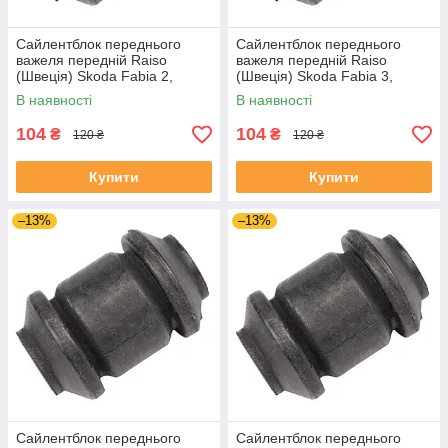
Сайлентблок переднього
Сайлентблок переднього
важеля передній Raiso
важеля передній Raiso
(Швеція) Skoda Fabia 2,
(Швеція) Skoda Fabia 3,
Шкода Фабія 2 06-14 #RL-
Шкода Фабія 3 14-21 #RL-
В наявності
В наявності
1J0182V UADIKZU4
1J0182V UATXDAZ4
104
104
₴
₴
120 ₴
120 ₴
Купити
Купити
–13%
–13%
Сайлентблок переднього
Сайлентблок переднього