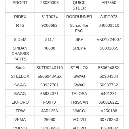
PROFIT
23030308
QUICK
AR7550
STEER
RIDEX
51T0074
RODRUNNER
AJFO973
RTS
9200682
Schaeffler
840033310
FAG
SIDEM
3117
SKF
VKDY324007
SPIDAN
46688
SRLine
S6032055
CHASSIS
PARTS
Stark
SKTR0240110
STELLOX
5506948SX
STELLOX
5506948ASX
SWAG
50934384
SWAG
50937761
SWAG
50937762
SWAG
55934371
TALOSA
4401231
TEKNOROT
FO973
TRISCAN
850016221
TRW
JAR1256
VAICO
V250188
VEMA
26080
VOLVO
30776250
VOLVO
31280658
VOLVO
31280002