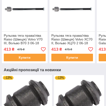
Рульова тяга права/ліва
Рульова тяга права/ліва
Руль
Raiso (Швеція) Volvo V70
Raiso (Швеція) Volvo XC70
Rais
III, Вольво В70 3 06-18
II, Вольво ХЦ70 2 06-18
Gala
#RL-307250V UAEDFZG4
#RL-307250V UAIFPJH4
06-1
413
413
413
₴
₴
475 ₴
475 ₴
UAP
Купити
Купити
Акційні пропозиції та новинки
–13%
–13%