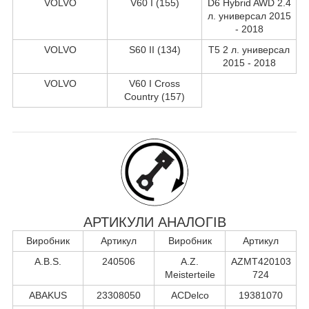
VOLVO
V60 I (155)
D6 Hybrid AWD 2.4
л. универсал 2015
- 2018
VOLVO
S60 II (134)
T5 2 л. универсал
2015 - 2018
VOLVO
V60 I Cross
Country (157)
АРТИКУЛИ АНАЛОГІВ
Виробник
Артикул
Виробник
Артикул
A.B.S.
240506
A.Z.
AZMT420103
Meisterteile
724
ABAKUS
23308050
ACDelco
19381070