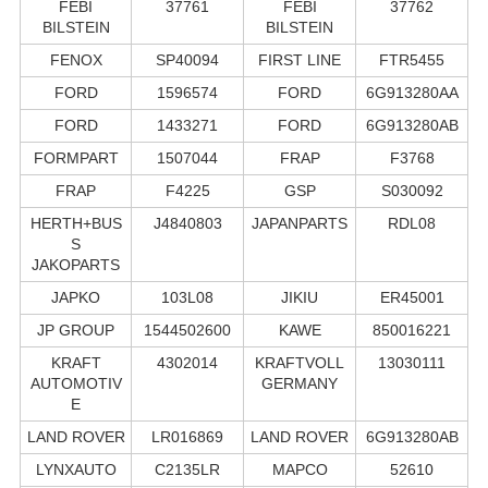
FEBI
37761
FEBI
37762
BILSTEIN
BILSTEIN
FENOX
SP40094
FIRST LINE
FTR5455
FORD
1596574
FORD
6G913280AA
FORD
1433271
FORD
6G913280AB
FORMPART
1507044
FRAP
F3768
FRAP
F4225
GSP
S030092
HERTH+BUS
J4840803
JAPANPARTS
RDL08
S
JAKOPARTS
JAPKO
103L08
JIKIU
ER45001
JP GROUP
1544502600
KAWE
850016221
KRAFT
4302014
KRAFTVOLL
13030111
AUTOMOTIV
GERMANY
E
LAND ROVER
LR016869
LAND ROVER
6G913280AB
LYNXAUTO
C2135LR
MAPCO
52610