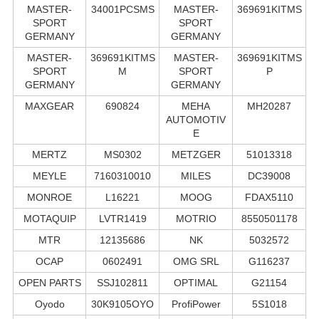
MASTER-
34001PCSMS
MASTER-
369691KITMS
SPORT
SPORT
GERMANY
GERMANY
MASTER-
369691KITMS
MASTER-
369691KITMS
SPORT
M
SPORT
P
GERMANY
GERMANY
MAXGEAR
690824
MEHA
MH20287
AUTOMOTIV
E
MERTZ
MS0302
METZGER
51013318
MEYLE
7160310010
MILES
DC39008
MONROE
L16221
MOOG
FDAX5110
MOTAQUIP
LVTR1419
MOTRIO
8550501178
MTR
12135686
NK
5032572
OCAP
0602491
OMG SRL
G116237
OPEN PARTS
SSJ102811
OPTIMAL
G21154
Oyodo
30K9105OYO
ProfiPower
5S1018