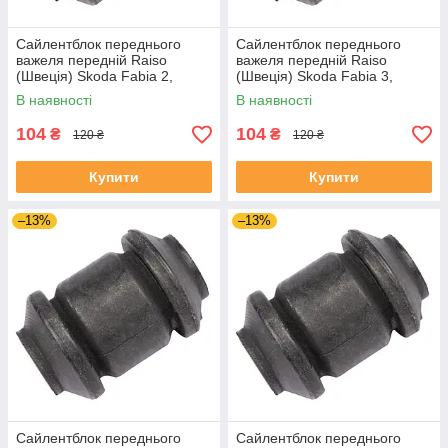
Сайлентблок переднього
Сайлентблок переднього
важеля передній Raiso
важеля передній Raiso
(Швеція) Skoda Fabia 2,
(Швеція) Skoda Fabia 3,
Шкода Фабія 2 06-14 #RL-
Шкода Фабія 3 14-21 #RL-
В наявності
В наявності
1J0182V UADIKZU4
1J0182V UATXDAZ4
104
104
₴
₴
120 ₴
120 ₴
Купити
Купити
–13%
–13%
Сайлентблок переднього
Сайлентблок переднього