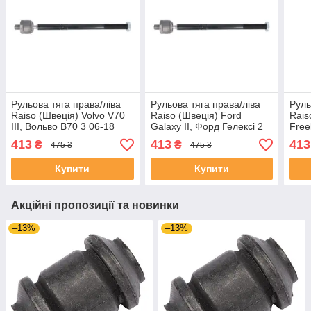
Рульова тяга права/ліва
Рульова тяга права/ліва
Руль
Raiso (Швеція) Volvo V70
Raiso (Швеція) Ford
Rais
III, Вольво В70 3 06-18
Galaxy II, Форд Гелексі 2
Free
#RL-307250V UAEDFZG4
06-18 #RL-307250V
06-1
413
413
413
₴
₴
475 ₴
475 ₴
UAPEWRJ4
UAF
Купити
Купити
Акційні пропозиції та новинки
–13%
–13%