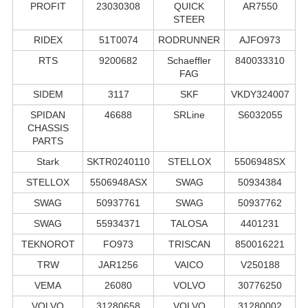
PROFIT
23030308
QUICK
AR7550
STEER
RIDEX
51T0074
RODRUNNER
AJFO973
RTS
9200682
Schaeffler
840033310
FAG
SIDEM
3117
SKF
VKDY324007
SPIDAN
46688
SRLine
S6032055
CHASSIS
PARTS
Stark
SKTR0240110
STELLOX
5506948SX
STELLOX
5506948ASX
SWAG
50934384
SWAG
50937761
SWAG
50937762
SWAG
55934371
TALOSA
4401231
TEKNOROT
FO973
TRISCAN
850016221
TRW
JAR1256
VAICO
V250188
VEMA
26080
VOLVO
30776250
VOLVO
31280658
VOLVO
31280002