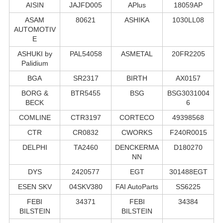
AISIN
JAJFD005
APlus
18059AP
ASAM
80621
ASHIKA
1030LL08
AUTOMOTIV
E
ASHUKI by
PAL54058
ASMETAL
20FR2205
Palidium
BGA
SR2317
BIRTH
AX0157
BORG &
BTR5455
BSG
BSG3031004
BECK
6
COMLINE
CTR3197
CORTECO
49398568
CTR
CR0832
CWORKS
F240R0015
DELPHI
TA2460
DENCKERMA
D180270
NN
DYS
2420577
EGT
301488EGT
ESEN SKV
04SKV380
FAI AutoParts
SS6225
FEBI
34371
FEBI
34384
BILSTEIN
BILSTEIN