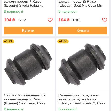
важеля передній Raiso
важеля передній Raiso
(Швеція) Skoda Fabia 4,
(Швеція) Seat Mii, Сеат Міі
Шкода Фабія 4 21- #RL-
11-19 #RL-1J0182V
В наявності
В наявності
1J0182V UAJJVOC4
UAAVQUI4
104
104
₴
₴
120 ₴
120 ₴
Купити
Купити
–13%
–13%
Сайлентблок переднього
Сайлентблок переднього
важеля передній Raiso
важеля передній Raiso
(Швеція) Seat Leon, Сеат
(Швеція) Seat Toledo 2, Сеат
Леон 99-06 #RL-1J0182V
Толедо 2 99-06 #RL-1J0182V
В наявності
В наявності