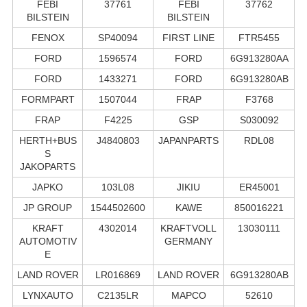
FEBI
37761
FEBI
37762
BILSTEIN
BILSTEIN
FENOX
SP40094
FIRST LINE
FTR5455
FORD
1596574
FORD
6G913280AA
FORD
1433271
FORD
6G913280AB
FORMPART
1507044
FRAP
F3768
FRAP
F4225
GSP
S030092
HERTH+BUS
J4840803
JAPANPARTS
RDL08
S
JAKOPARTS
JAPKO
103L08
JIKIU
ER45001
JP GROUP
1544502600
KAWE
850016221
KRAFT
4302014
KRAFTVOLL
13030111
AUTOMOTIV
GERMANY
E
LAND ROVER
LR016869
LAND ROVER
6G913280AB
LYNXAUTO
C2135LR
MAPCO
52610