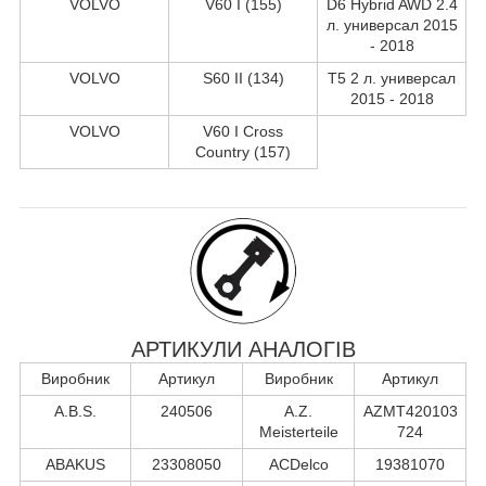
VOLVO
V60 I (155)
D6 Hybrid AWD 2.4
л. универсал 2015
- 2018
VOLVO
S60 II (134)
T5 2 л. универсал
2015 - 2018
VOLVO
V60 I Cross
Country (157)
АРТИКУЛИ АНАЛОГІВ
Виробник
Артикул
Виробник
Артикул
A.B.S.
240506
A.Z.
AZMT420103
Meisterteile
724
ABAKUS
23308050
ACDelco
19381070