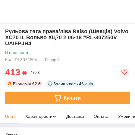
Рульова тяга права/ліва Raiso (Швеція) Volvo
XC70 II, Вольво ХЦ70 2 06-18 #RL-307250V
UAIFPJH4
В наявності
Код: RL307250V
Роздріб
413
₴
475 ₴
Економія
62 ₴
Залишилось
46 днів
Купити
Опис
Характеристики
Доставка
Оплата
Умови п