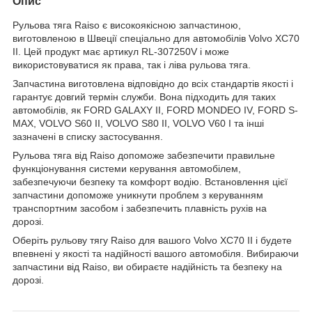
Опис
Рульова тяга Raiso є високоякісною запчастиною,
виготовленою в Швеції спеціально для автомобілів Volvo XC70
II. Цей продукт має артикул RL-307250V і може
використовуватися як права, так і ліва рульова тяга.
Запчастина виготовлена відповідно до всіх стандартів якості і
гарантує довгий термін служби. Вона підходить для таких
автомобілів, як FORD GALAXY II, FORD MONDEO IV, FORD S-
MAX, VOLVO S60 II, VOLVO S80 II, VOLVO V60 I та інші
зазначені в списку застосування.
Рульова тяга від Raiso допоможе забезпечити правильне
функціонування системи керування автомобілем,
забезпечуючи безпеку та комфорт водію. Встановлення цієї
запчастини допоможе уникнути проблем з керуванням
транспортним засобом і забезпечить плавність рухів на
дорозі.
Оберіть рульову тягу Raiso для вашого Volvo XC70 II і будете
впевнені у якості та надійності вашого автомобіля. Вибираючи
запчастини від Raiso, ви обираєте надійність та безпеку на
дорозі.