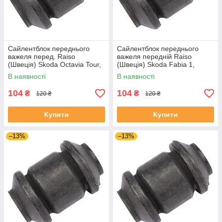
Сайлентблок переднього
Сайлентблок переднього
важеля перед. Raiso
важеля передній Raiso
(Швеція) Skoda Octavia Tour,
(Швеція) Skoda Fabia 1,
Октавія Тур 96- #RL-1J0182V
Шкода Фабія 1 99-08 #RL-
В наявності
В наявності
UAJOTLS4
1J0182V UAXPUCH4
104
104
₴
₴
120 ₴
120 ₴
Купити
Купити
–13%
–13%