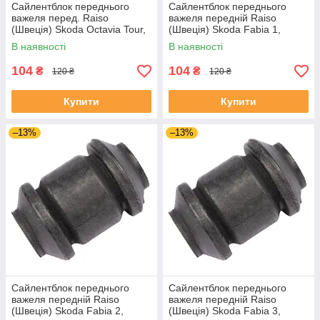
Сайлентблок переднього
Сайлентблок переднього
важеля перед. Raiso
важеля передній Raiso
(Швеція) Skoda Octavia Tour,
(Швеція) Skoda Fabia 1,
Октавія Тур 96- #RL-1J0182V
Шкода Фабія 1 99-08 #RL-
В наявності
В наявності
UAJOTLS4
1J0182V UAXPUCH4
104
104
₴
₴
120 ₴
120 ₴
Купити
Купити
–13%
–13%
Сайлентблок переднього
Сайлентблок переднього
важеля передній Raiso
важеля передній Raiso
(Швеція) Skoda Fabia 2,
(Швеція) Skoda Fabia 3,