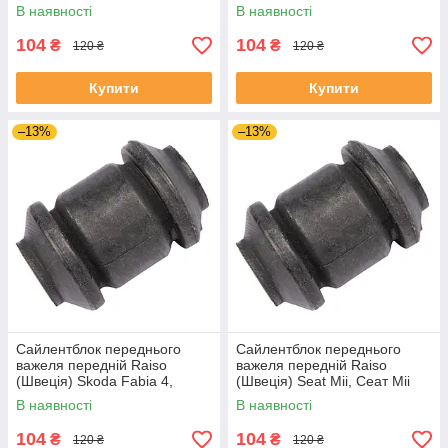
Шкода Фабія 2 06-14 #RL-
Шкода Фабія 3 14-21 #RL-
В наявності
В наявності
1J0182V UADIKZU4
1J0182V UATXDAZ4
104
104
₴
₴
120 ₴
120 ₴
Купити
Купити
–13%
–13%
Сайлентблок переднього
Сайлентблок переднього
важеля передній Raiso
важеля передній Raiso
(Швеція) Skoda Fabia 4,
(Швеція) Seat Mii, Сеат Міі
Шкода Фабія 4 21- #RL-
11-19 #RL-1J0182V
В наявності
В наявності
1J0182V UAJJVOC4
UAAVQUI4
104
104
₴
₴
120 ₴
120 ₴