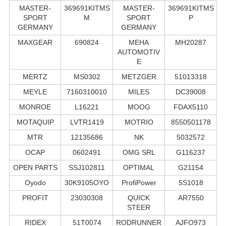
MASTER-
369691KITMS
MASTER-
369691KITMS
SPORT
M
SPORT
P
GERMANY
GERMANY
MAXGEAR
690824
MEHA
MH20287
AUTOMOTIV
E
MERTZ
MS0302
METZGER
51013318
MEYLE
7160310010
MILES
DC39008
MONROE
L16221
MOOG
FDAX5110
MOTAQUIP
LVTR1419
MOTRIO
8550501178
MTR
12135686
NK
5032572
OCAP
0602491
OMG SRL
G116237
OPEN PARTS
SSJ102811
OPTIMAL
G21154
Oyodo
30K9105OYO
ProfiPower
5S1018
PROFIT
23030308
QUICK
AR7550
STEER
RIDEX
51T0074
RODRUNNER
AJFO973