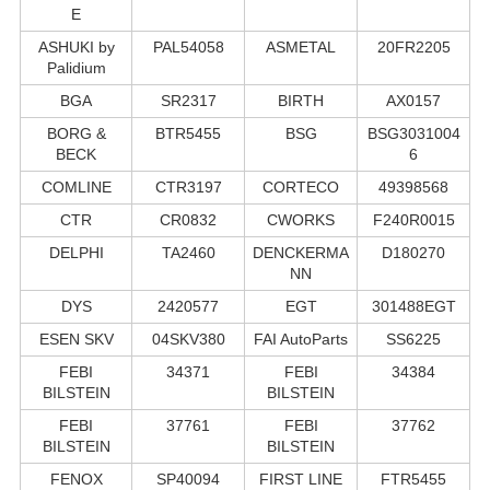
E
ASHUKI by
PAL54058
ASMETAL
20FR2205
Palidium
BGA
SR2317
BIRTH
AX0157
BORG &
BTR5455
BSG
BSG3031004
BECK
6
COMLINE
CTR3197
CORTECO
49398568
CTR
CR0832
CWORKS
F240R0015
DELPHI
TA2460
DENCKERMA
D180270
NN
DYS
2420577
EGT
301488EGT
ESEN SKV
04SKV380
FAI AutoParts
SS6225
FEBI
34371
FEBI
34384
BILSTEIN
BILSTEIN
FEBI
37761
FEBI
37762
BILSTEIN
BILSTEIN
FENOX
SP40094
FIRST LINE
FTR5455