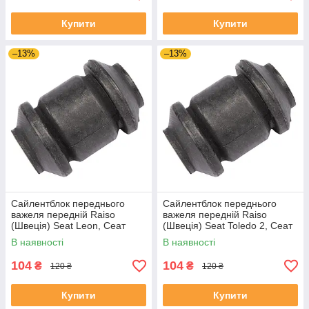
Купити
Купити
–13%
–13%
Сайлентблок переднього
Сайлентблок переднього
важеля передній Raiso
важеля передній Raiso
(Швеція) Seat Leon, Сеат
(Швеція) Seat Toledo 2, Сеат
Леон 99-06 #RL-1J0182V
Толедо 2 99-06 #RL-1J0182V
В наявності
В наявності
UAYSBXG4
UATOJRK4
104
104
₴
₴
120 ₴
120 ₴
Купити
Купити