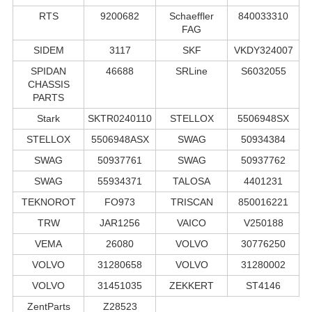
RTS
9200682
Schaeffler
840033310
FAG
SIDEM
3117
SKF
VKDY324007
SPIDAN
46688
SRLine
S6032055
CHASSIS
PARTS
Stark
SKTR0240110
STELLOX
5506948SX
STELLOX
5506948ASX
SWAG
50934384
SWAG
50937761
SWAG
50937762
SWAG
55934371
TALOSA
4401231
TEKNOROT
FO973
TRISCAN
850016221
TRW
JAR1256
VAICO
V250188
VEMA
26080
VOLVO
30776250
VOLVO
31280658
VOLVO
31280002
VOLVO
31451035
ZEKKERT
ST4146
ZentParts
Z28523