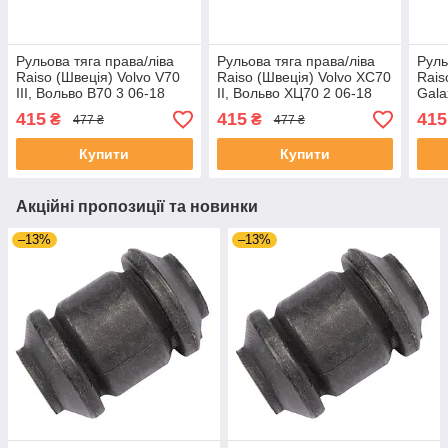
Рульова тяга права/ліва
Рульова тяга права/ліва
Руль
Raiso (Швеція) Volvo V70
Raiso (Швеція) Volvo XC70
Rais
III, Вольво В70 3 06-18
II, Вольво ХЦ70 2 06-18
Gala
#RL-307250V UAEDFZG4
#RL-307250V UAIFPJH4
06-1
415
415
415
₴
₴
477 ₴
477 ₴
UAP
Купити
Купити
Акційні пропозиції та новинки
–13%
–13%