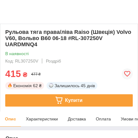
Рульова тяга права/ліва Raiso (Швеція) Volvo
V60, Вольво В60 06-18 #RL-307250V
UARDMNQ4
В наявності
Код: RL307250V
Роздріб
415
₴
477 ₴
Економія
62 ₴
Залишилось
45 днів
Купити
Опис
Характеристики
Доставка
Оплата
Умови п