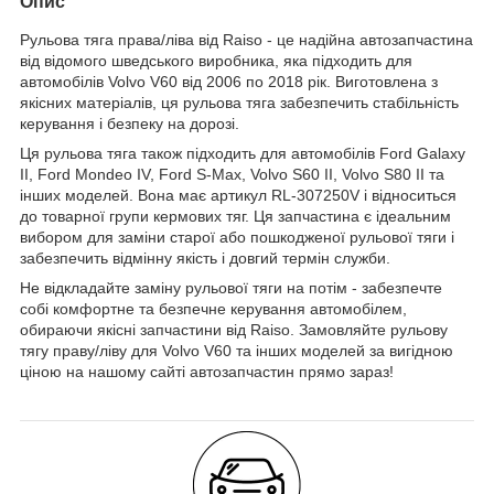
Опис
Рульова тяга права/ліва від Raiso - це надійна автозапчастина
від відомого шведського виробника, яка підходить для
автомобілів Volvo V60 від 2006 по 2018 рік. Виготовлена з
якісних матеріалів, ця рульова тяга забезпечить стабільність
керування і безпеку на дорозі.
Ця рульова тяга також підходить для автомобілів Ford Galaxy
II, Ford Mondeo IV, Ford S-Max, Volvo S60 II, Volvo S80 II та
інших моделей. Вона має артикул RL-307250V і відноситься
до товарної групи кермових тяг. Ця запчастина є ідеальним
вибором для заміни старої або пошкодженої рульової тяги і
забезпечить відмінну якість і довгий термін служби.
Не відкладайте заміну рульової тяги на потім - забезпечте
собі комфортне та безпечне керування автомобілем,
обираючи якісні запчастини від Raiso. Замовляйте рульову
тягу праву/ліву для Volvo V60 та інших моделей за вигідною
ціною на нашому сайті автозапчастин прямо зараз!