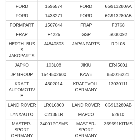
FORD
1596574
FORD
6G913280AA
FORD
1433271
FORD
6G913280AB
FORMPART
1507044
FRAP
F3768
FRAP
F4225
GSP
S030092
HERTH+BUS
J4840803
JAPANPARTS
RDL08
S
JAKOPARTS
JAPKO
103L08
JIKIU
ER45001
JP GROUP
1544502600
KAWE
850016221
KRAFT
4302014
KRAFTVOLL
13030111
AUTOMOTIV
GERMANY
E
LAND ROVER
LR016869
LAND ROVER
6G913280AB
LYNXAUTO
C2135LR
MAPCO
52610
MASTER-
34001PCSMS
MASTER-
369691KITMS
SPORT
SPORT
GERMANY
GERMANY