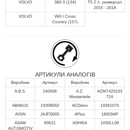
VOLVO
S60 II (134)
T5 2 л. универсал
2015 - 2018
VOLVO
V60 I Cross
Country (157)
АРТИКУЛИ АНАЛОГІВ
Виробник
Артикул
Виробник
Артикул
A.B.S.
240506
A.Z.
AZMT420103
Meisterteile
724
ABAKUS
23308050
ACDelco
19381070
AISIN
JAJFD005
APlus
18059AP
ASAM
80621
ASHIKA
1030LL08
AUTOMOTIV