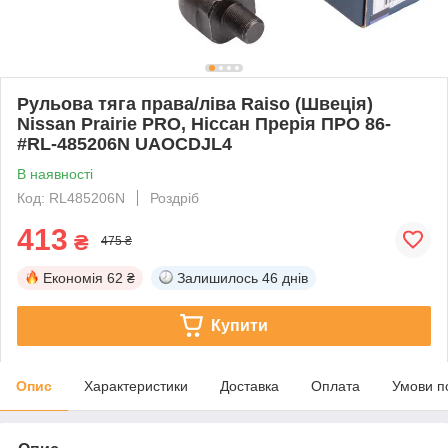
Рульова тяга права/ліва Raiso (Швеція)
Nissan Prairie PRO, Ніссан Прерія ПРО 86-
#RL-485206N UAOCDJL4
В наявності
Код: RL485206N
Роздріб
413
₴
475 ₴
Економія
62 ₴
Залишилось
46 днів
Купити
Опис
Характеристики
Доставка
Оплата
Умови п