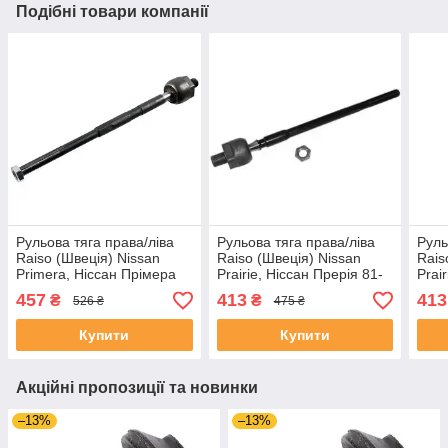
Подібні товари компанії
Рульова тяга права/ліва
Рульова тяга права/ліва
Руль
Raiso (Швеція) Nissan
Raiso (Швеція) Nissan
Rais
Primera, Ніссан Прімера
Prairie, Ніссан Прерія 81-
Prai
02- #RL-490610N
03 #RL-485700N
ПРО
457
413
413
₴
₴
526 ₴
475 ₴
UAOZHED4
UANGMKL4
UAB
Купити
Купити
Акційні пропозиції та новинки
–13%
–13%