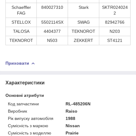
Schaeffler
840027310
Stark
SKTR024024
FAG
2
STELLOX
5502114SX
SWAG
82942766
TALOSA
4404377
TEKNOROT
N203
TEKNOROT
N503
ZEKKERT
ST4121
Приховати
Характеристики
Основні атрибути
Код запчастини
RL-485206N
Виробник
Raiso
Рік випуску автомобіля
1988
Сумісність з маркою
Nissan
Сумісність з моделлю
Prairie