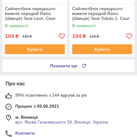
Сайлентблок переднього
Сайлентблок переднього
важеля передній Raiso
важеля передній Raiso
(Швеція) Seat Leon, Сеат
(Швеція) Seat Toledo 2, Сеат
Леон 99-06 #RL-1J0182V
Толедо 2 99-06 #RL-1J0182V
В наявності
В наявності
UAYSBXG4
UATOJRK4
104
104
₴
₴
120 ₴
120 ₴
Купити
Купити
Показати ще
Про нас
99% позитивних з 144 відгуків за рік
Працює з 05.06.2021
м. Вінниця
вул. Якова Гальчевського 39, Вінниця, Україна
Контакти