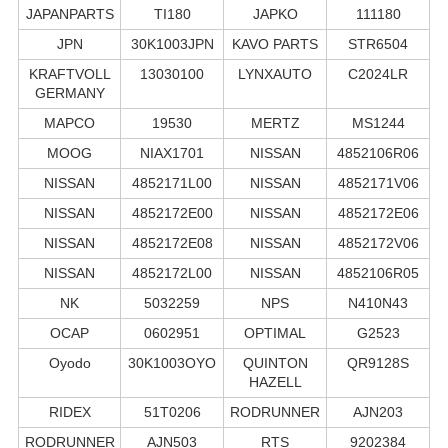
JAPANPARTS
TI180
JAPKO
111180
JPN
30K1003JPN
KAVO PARTS
STR6504
KRAFTVOLL
13030100
LYNXAUTO
C2024LR
GERMANY
MAPCO
19530
MERTZ
MS1244
MOOG
NIAX1701
NISSAN
4852106R06
NISSAN
4852171L00
NISSAN
4852171V06
NISSAN
4852172E00
NISSAN
4852172E06
NISSAN
4852172E08
NISSAN
4852172V06
NISSAN
4852172L00
NISSAN
4852106R05
NK
5032259
NPS
N410N43
OCAP
0602951
OPTIMAL
G2523
Oyodo
30K1003OYO
QUINTON
QR9128S
HAZELL
RIDEX
51T0206
RODRUNNER
AJN203
RODRUNNER
AJN503
RTS
9202384