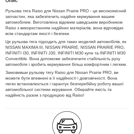
Опис
Рульова тяга Raiso для Nissan Prairie PRO - це високоякісний
запчастин, яка забезпечить надійне кермування вашим
автомобілем. Виготовлена відомим шведським виробником
Raiso з використанням надійних матеріалів, вона відповідає
всім стандартам якості і безпеки.
Ця рульова тяга підходить для таких моделей автомобілів, як
NISSAN MAXIMA III, NISSAN PRAIRIE, NISSAN PRAIRIE PRO,
INFINITI I30, INFINITI J30, INFINITI M30 купе та INFINITI M30
Convertible. Вона допоможе забезпечити стабільність руху
автомобіля і зробить кермування більш комфортним і легким.
Замовивши рульову тягу Raiso для Nissan Prairie PRO, ви
можете бути впевнені в її надійності і довговічності. Вона
легко встановлюється і гарантує безперебійну роботу вашої
автомобільної системи керування. Обирайте якість та
надійність разом з продукцією від Raiso!