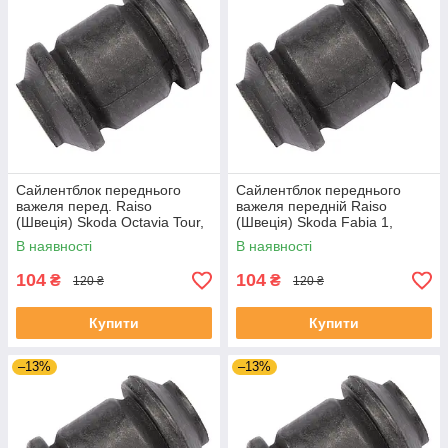
Сайлентблок переднього
Сайлентблок переднього
важеля перед. Raiso
важеля передній Raiso
(Швеція) Skoda Octavia Tour,
(Швеція) Skoda Fabia 1,
Октавія Тур 96- #RL-1J0182V
Шкода Фабія 1 99-08 #RL-
В наявності
В наявності
UAJOTLS4
1J0182V UAXPUCH4
104
104
₴
₴
120 ₴
120 ₴
Купити
Купити
–13%
–13%