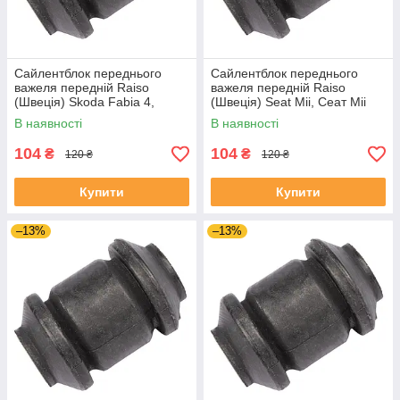
Сайлентблок переднього
Сайлентблок переднього
важеля передній Raiso
важеля передній Raiso
(Швеція) Skoda Fabia 4,
(Швеція) Seat Mii, Сеат Міі
Шкода Фабія 4 21- #RL-
11-19 #RL-1J0182V
В наявності
В наявності
1J0182V UAJJVOC4
UAAVQUI4
104
104
₴
₴
120 ₴
120 ₴
Купити
Купити
–13%
–13%