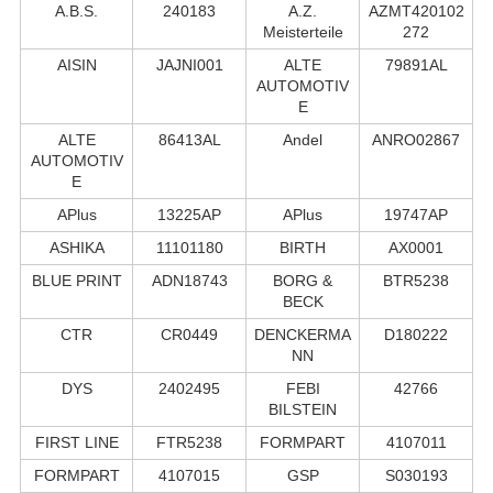
A.B.S.
240183
A.Z.
AZMT420102
Meisterteile
272
AISIN
JAJNI001
ALTE
79891AL
AUTOMOTIV
E
ALTE
86413AL
Andel
ANRO02867
AUTOMOTIV
E
APlus
13225AP
APlus
19747AP
ASHIKA
11101180
BIRTH
AX0001
BLUE PRINT
ADN18743
BORG &
BTR5238
BECK
CTR
CR0449
DENCKERMA
D180222
NN
DYS
2402495
FEBI
42766
BILSTEIN
FIRST LINE
FTR5238
FORMPART
4107011
FORMPART
4107015
GSP
S030193