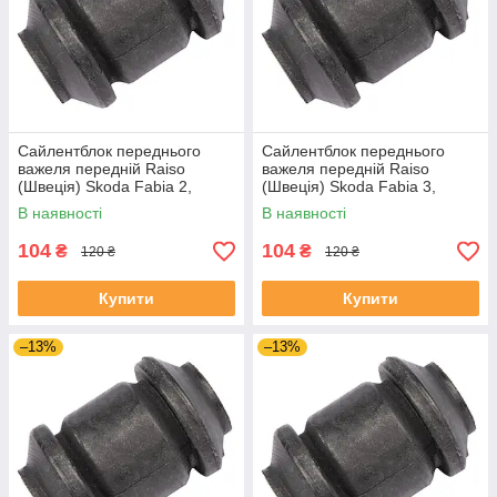
Сайлентблок переднього
Сайлентблок переднього
важеля передній Raiso
важеля передній Raiso
(Швеція) Skoda Fabia 2,
(Швеція) Skoda Fabia 3,
Шкода Фабія 2 06-14 #RL-
Шкода Фабія 3 14-21 #RL-
В наявності
В наявності
1J0182V UADIKZU4
1J0182V UATXDAZ4
104
104
₴
₴
120 ₴
120 ₴
Купити
Купити
–13%
–13%