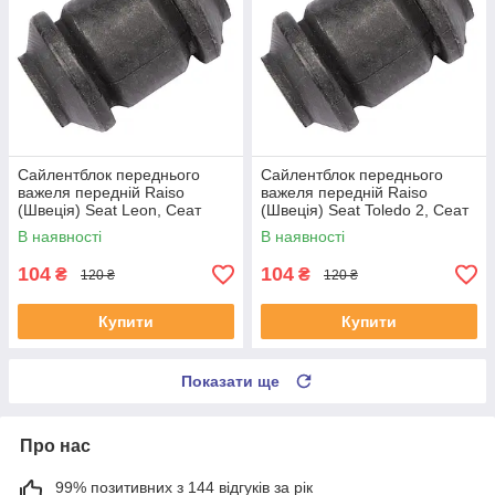
Сайлентблок переднього
Сайлентблок переднього
важеля передній Raiso
важеля передній Raiso
(Швеція) Seat Leon, Сеат
(Швеція) Seat Toledo 2, Сеат
Леон 99-06 #RL-1J0182V
Толедо 2 99-06 #RL-1J0182V
В наявності
В наявності
UAYSBXG4
UATOJRK4
104
104
₴
₴
120 ₴
120 ₴
Купити
Купити
Показати ще
Про нас
99% позитивних з 144 відгуків за рік