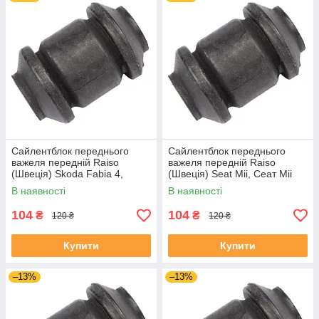
Сайлентблок переднього
Сайлентблок переднього
важеля передній Raiso
важеля передній Raiso
(Швеція) Skoda Fabia 4,
(Швеція) Seat Mii, Сеат Міі
Шкода Фабія 4 21- #RL-
11-19 #RL-1J0182V
В наявності
В наявності
1J0182V UAJJVOC4
UAAVQUI4
104
104
₴
₴
120 ₴
120 ₴
Купити
Купити
–13%
–13%