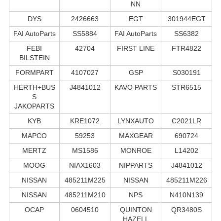
NN
DYS
2426663
EGT
301944EGT
FAI AutoParts
SS5884
FAI AutoParts
SS6382
FEBI
42704
FIRST LINE
FTR4822
BILSTEIN
FORMPART
4107027
GSP
S030191
HERTH+BUS
J4841012
KAVO PARTS
STR6515
S
JAKOPARTS
KYB
KRE1072
LYNXAUTO
C2021LR
MAPCO
59253
MAXGEAR
690724
MERTZ
MS1586
MONROE
L14202
MOOG
NIAX1603
NIPPARTS
J4841012
NISSAN
485211M225
NISSAN
485211M226
NISSAN
485211M210
NPS
N410N139
OCAP
0604510
QUINTON
QR3480S
HAZELL