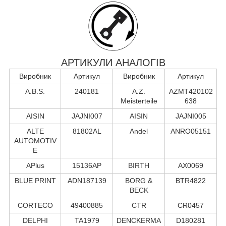
АРТИКУЛИ АНАЛОГІВ
Виробник
Артикул
Виробник
Артикул
A.B.S.
240181
A.Z.
AZMT420102
Meisterteile
638
AISIN
JAJNI007
AISIN
JAJNI005
ALTE
81802AL
Andel
ANRO05151
AUTOMOTIV
E
APlus
15136AP
BIRTH
AX0069
BLUE PRINT
ADN187139
BORG &
BTR4822
BECK
CORTECO
49400885
CTR
CR0457
DELPHI
TA1979
DENCKERMA
D180281