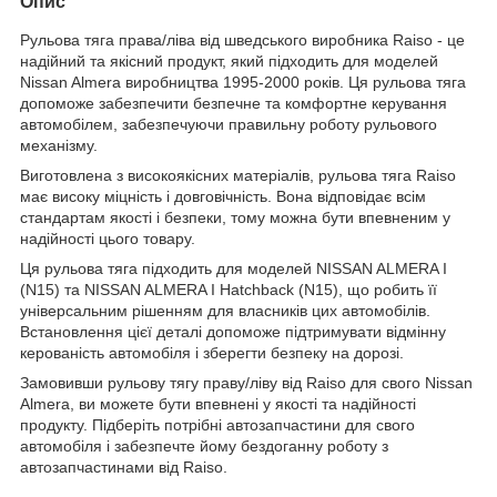
Опис
Рульова тяга права/ліва від шведського виробника Raiso - це
надійний та якісний продукт, який підходить для моделей
Nissan Almera виробництва 1995-2000 років. Ця рульова тяга
допоможе забезпечити безпечне та комфортне керування
автомобілем, забезпечуючи правильну роботу рульового
механізму.
Виготовлена з високоякісних матеріалів, рульова тяга Raiso
має високу міцність і довговічність. Вона відповідає всім
стандартам якості і безпеки, тому можна бути впевненим у
надійності цього товару.
Ця рульова тяга підходить для моделей NISSAN ALMERA I
(N15) та NISSAN ALMERA I Hatchback (N15), що робить її
універсальним рішенням для власників цих автомобілів.
Встановлення цієї деталі допоможе підтримувати відмінну
керованість автомобіля і зберегти безпеку на дорозі.
Замовивши рульову тягу праву/ліву від Raiso для свого Nissan
Almera, ви можете бути впевнені у якості та надійності
продукту. Підберіть потрібні автозапчастини для свого
автомобіля і забезпечте йому бездоганну роботу з
автозапчастинами від Raiso.