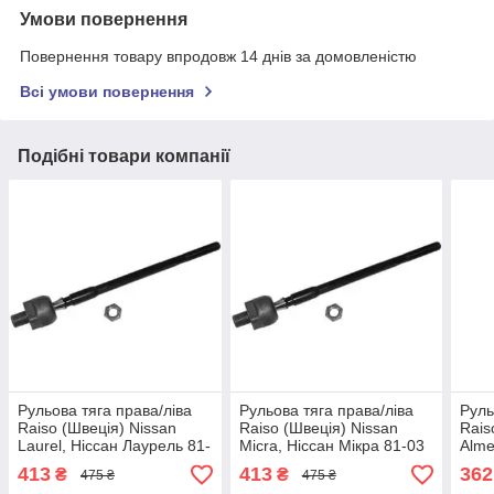
Умови повернення
Повернення товару впродовж 14 днів за домовленістю
Всі умови повернення
Подібні товари компанії
Рульова тяга права/ліва
Рульова тяга права/ліва
Руль
Raiso (Швеція) Nissan
Raiso (Швеція) Nissan
Rais
Laurel, Ніссан Лаурель 81-
Micra, Ніссан Мікра 81-03
Alme
03 #RL-485700N
#RL-485700N UAWUFOM4
2 95
413
413
362
₴
₴
475 ₴
475 ₴
UARLRJU4
UAC