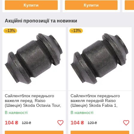
Купити
Купити
Акційні пропозиції та новинки
–13%
–13%
Сайлентблок переднього
Сайлентблок переднього
важеля перед. Raiso
важеля передній Raiso
(Швеція) Skoda Octavia Tour,
(Швеція) Skoda Fabia 1,
Октавія Тур 96- #RL-1J0182V
Шкода Фабія 1 99-08 #RL-
В наявності
В наявності
UAJOTLS4
1J0182V UAXPUCH4
104
104
₴
₴
120 ₴
120 ₴