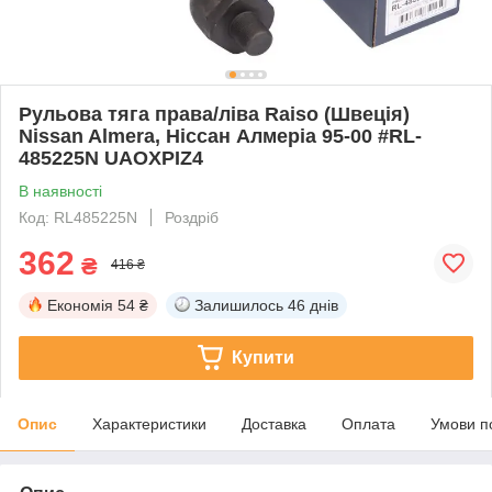
Рульова тяга права/ліва Raiso (Швеція)
Nissan Almera, Ніссан Алмеріа 95-00 #RL-
485225N UAOXPIZ4
В наявності
Код: RL485225N
Роздріб
362
₴
416 ₴
Економія
54 ₴
Залишилось
46 днів
Купити
Опис
Характеристики
Доставка
Оплата
Умови п