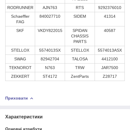
RODRUNNER
AJN763
RTS
9292376010
Schaeffler
840027710
SIDEM
41314
FAG
SKF
VKDY822015
SPIDAN
40587
CHASSIS
PARTS
STELLOX
5574013SX
STELLOX
5574013ASX
SWAG
82942704
TALOSA
4412100
TEKNOROT
N763
TRW
JAR7500
ZEKKERT
ST4172
ZentParts
Z28717
Приховати
Характеристики
Основні атрибути