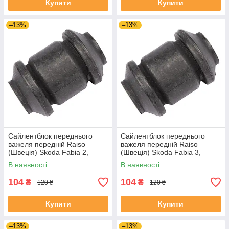
Купити
Купити
–13%
–13%
Сайлентблок переднього
Сайлентблок переднього
важеля передній Raiso
важеля передній Raiso
(Швеція) Skoda Fabia 2,
(Швеція) Skoda Fabia 3,
Шкода Фабія 2 06-14 #RL-
Шкода Фабія 3 14-21 #RL-
В наявності
В наявності
1J0182V UADIKZU4
1J0182V UATXDAZ4
104
104
₴
₴
120 ₴
120 ₴
Купити
Купити
–13%
–13%